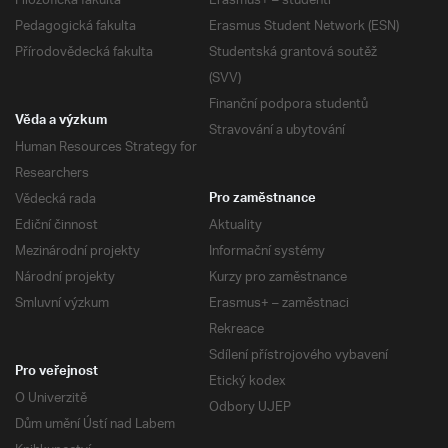
Filozofická fakulta
Erasmus+ – studenti
Pedagogická fakulta
Erasmus Student Network (ESN)
Přírodovědecká fakulta
Studentská grantová soutěž
(SVV)
Finanční podpora studentů
Věda a výzkum
Stravování a ubytování
Human Resources Strategy for
Researchers
Vědecká rada
Pro zaměstnance
Ediční činnost
Aktuality
Mezinárodní projekty
Informační systémy
Národní projekty
Kurzy pro zaměstnance
Smluvní výzkum
Erasmus+ – zaměstnaci
Rekreace
Sdílení přístrojového vybavení
Pro veřejnost
Etický kodex
O Univerzitě
Odbory UJEP
Dům umění Ústí nad Labem