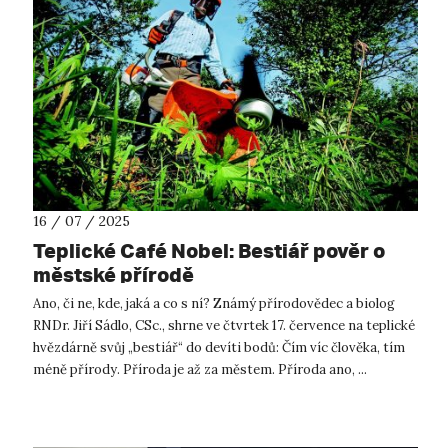
16 / 07 / 2025
Teplické Café Nobel: Bestiář pověr o
městské přírodě
Ano, či ne, kde, jaká a co s ní? Známý přírodovědec a biolog
RNDr. Jiří Sádlo, CSc., shrne ve čtvrtek 17. července na teplické
hvězdárně svůj „bestiář“ do devíti bodů: Čím víc člověka, tím
méně přírody. Příroda je až za městem. Příroda ano, ...