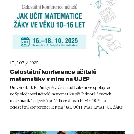
17 / 07 / 2025
Celostátní konference učitelů
matematiky v říjnu na UJEP
Univerzita J. E. Purkyně v Ústí nad Labem ve spolupráci
se Společností učitelů matematiky při Jednotě českých
matematiků a fyziků pořádá ve dnech 16.–18. 10.2025
celostátní konferenci učitelů “JAK UČIT MATEMATICE ŽÁKY
VE VĚKU 10–16 LET”. Motto let...