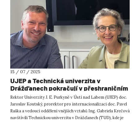
15 / 07 / 2025
UJEP a Technická univerzita v
Drážďanech pokračují v přeshraničním
strategickém partnerství
Rektor Univerzity J. E. Purkyně v Ústí nad Labem (UJEP) doc.
Jaroslav Koutský, prorektor pro internacionalizaci doc. Pavel
Raška a vedoucí oddělení vnějších vztahů Ing. Gabriela Krečová
navštívili Technickou univerzitu v Drážďanech (TUD), kde je
přivít...