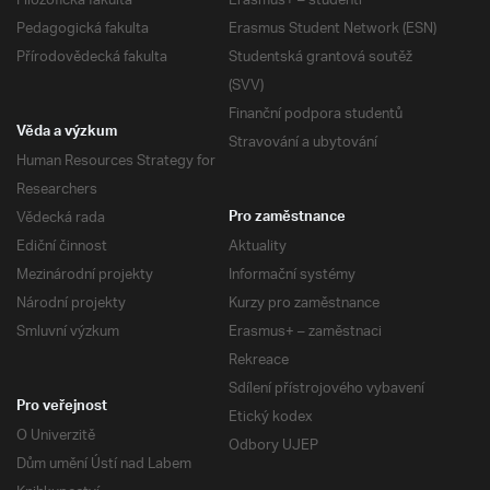
Filozofická fakulta
Erasmus+ – studenti
Pedagogická fakulta
Erasmus Student Network (ESN)
Přírodovědecká fakulta
Studentská grantová soutěž
(SVV)
Finanční podpora studentů
Věda a výzkum
Stravování a ubytování
Human Resources Strategy for
Researchers
Vědecká rada
Pro zaměstnance
Ediční činnost
Aktuality
Mezinárodní projekty
Informační systémy
Národní projekty
Kurzy pro zaměstnance
Smluvní výzkum
Erasmus+ – zaměstnaci
Rekreace
Sdílení přístrojového vybavení
Pro veřejnost
Etický kodex
O Univerzitě
Odbory UJEP
Dům umění Ústí nad Labem