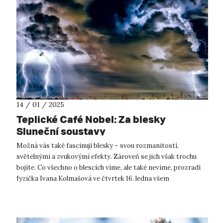
14 / 01 / 2025
Teplické Café Nobel: Za blesky
Sluneční soustavy
Možná vás také fascinují blesky – svou rozmanitostí,
světelnými a zvukovými efekty. Zároveň se jich však trochu
bojíte. Co všechno o blescích víme, ale také nevíme, prozradí
fyzička Ivana Kolmašová ve čtvrtek 16. ledna všem
návštěvníkům teplického plan...