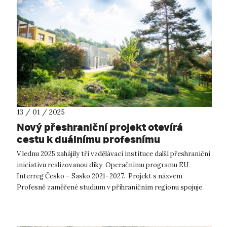
13 / 01 / 2025
Nový přeshraniční projekt otevírá
cestu k duálnímu profesnímu
vzdělávání
V lednu 2025 zahájily tři vzdělávací instituce další přeshraniční
iniciativu realizovanou díky Operačnímu programu EU
Interreg Česko – Sasko 2021–2027. Projekt s názvem
Profesně zaměřené studium v příhraničním regionu spojuje
Přírodovědeckou fakultu ...