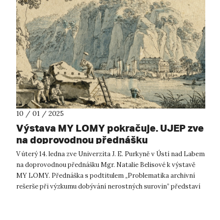
10 / 01 / 2025
Výstava MY LOMY pokračuje. UJEP zve
na doprovodnou přednášku
V úterý 14. ledna zve Univerzita J. E. Purkyně v Ústí nad Labem
na doprovodnou přednášku Mgr. Natalie Belisové k výstavě
MY LOMY. Přednáška s podtitulem „Problematika archivní
rešerše při výzkumu dobývání nerostných surovin” představí
archivní zdroje a...