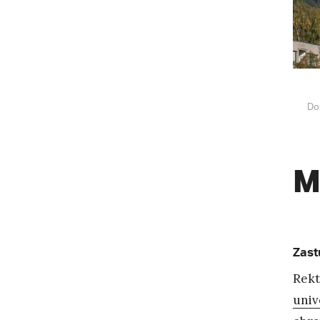
Do
M
Zast
Rekt
univ