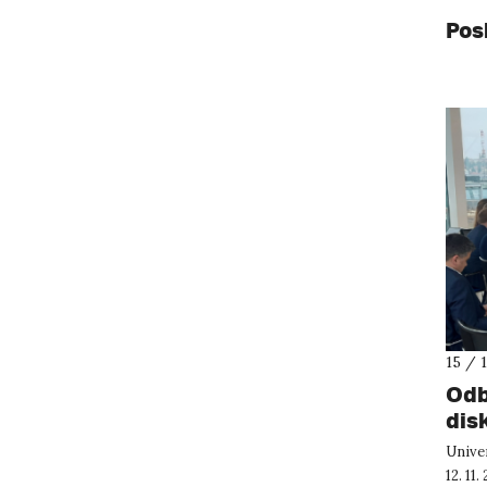
Pos
15 / 
Odb
disk
pro
Unive
203
12. 11