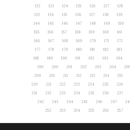
122
123
124
125
126
127
128
133
134
135
136
137
138
139
144
145
146
147
148
149
150
155
156
157
158
159
160
161
166
167
168
169
170
171
172
177
178
179
180
181
182
183
188
189
190
191
192
193
194
199
200
201
202
203
204
20
209
210
211
212
213
214
215
220
221
222
223
224
225
226
231
232
233
234
235
236
237
242
243
244
245
246
247
24
252
253
254
255
256
257