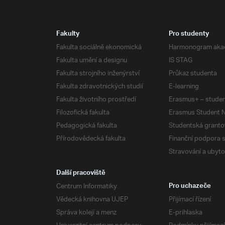
Fakulty
Pro studenty
Fakulta sociálně ekonomická
Harmonogram aka
Fakulta umění a designu
IS STAG
Fakulta strojního inženýrství
Průkaz studenta
Fakulta zdravotnických studií
E-learning
Fakulta životního prostředí
Erasmus+ – studen
Filozofická fakulta
Erasmus Student N
Pedagogická fakulta
Studentská granto
Přírodovědecká fakulta
Finanční podpora 
Stravování a ubyto
Další pracoviště
Centrum Informatiky
Pro uchazeče
Vědecká knihovna UJEP
Přijímací řízení
Správa kolejí a menz
E-prihlaska