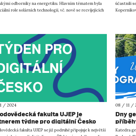
skými odborníky na energetiku. Hlavním tématem byla
účastnili s
iální role solárních technologií, vč. nově se rozvíjejících
Koperníkov
...
La...
11 / 2024
08 / 11 /
rodovědecká fakulta UJEP je
Dny ge
tnerem týdne pro digitální Česko
příběhy
ovědecká fakulta UJEP se již podruhé připojuje k největší
Katedra geo