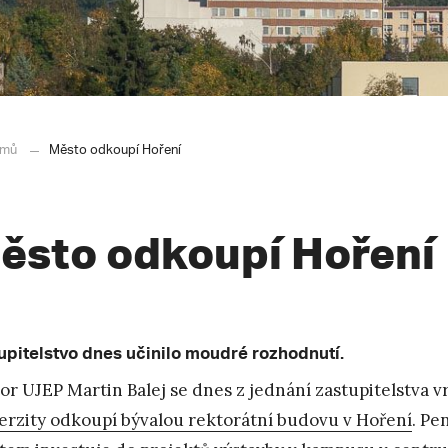
mů
Město odkoupí Hoření
ěsto odkoupí Hoření
upitelstvo dnes učinilo moudré rozhodnutí.
or UJEP Martin Balej se dnes z jednání zastupitelstva v
erzity odkoupí bývalou rektorátní budovu v Hoření
. Pe