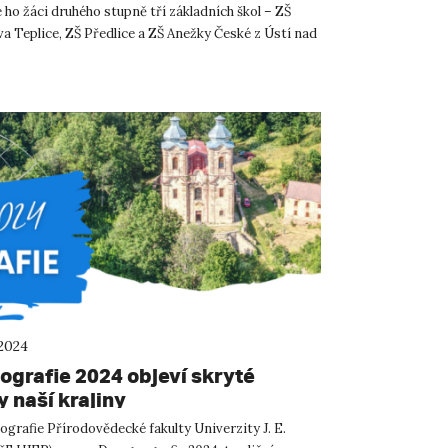
e ho žáci druhého stupně tří základních škol – ZŠ
a Teplice, ZŠ Předlice a ZŠ Anežky České z Ústí nad
 2024
ografie 2024 objeví skryté
 naší krajiny
grafie Přírodovědecké fakulty Univerzity J. E.