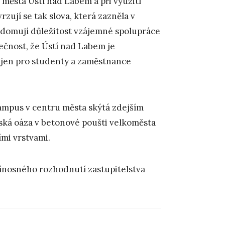
města Ústí nad Labem a při využití
zují se tak slova, která zazněla v
vědomují důležitost vzájemné spolupráce
utečnost, že Ústí nad Labem je
ejen pro studenty a zaměstnance
kampus v centru města skýtá zdejším
ská oáza v betonové poušti velkoměsta
ími vrstvami.
ínosného rozhodnutí zastupitelstva