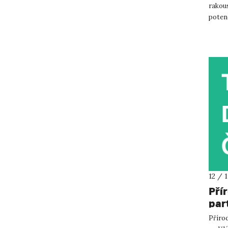
rakou
potenc
agrivol
12 / 
Pří
par
Přírod