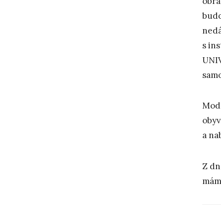
obra
budo
ned
s in
UNIV
samo
Mode
obyv
a na
Z dn
máme