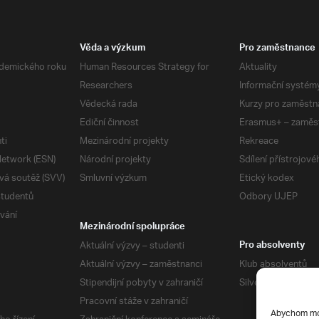
Věda a výzkum
Pro zaměstnance
demického roku
Human Resources Strategy for
Aktuality
Researchers
Informační systém
Vědecká rada
Kurzy pro zaměstn
Ediční činnost
Erasmus+ – zaměs
ti
Mezinárodní projekty
Rekreace
etwork (ESN)
Národní projekty
Sdílení přístrojov
vá soutěž (SVV)
Smluvní výzkum
Etický kodex
studentů
Odbory UJEP
vání
Mezinárodní spolupráce
Aktuální výzvy – studenti
Pro absolventy
Aktuální výzvy – zaměstnanci
Klub absolventů
Stipendijní pobyty v zahraničí
Silverius
Pracovní stáže v zahraničí
Abychom mohl