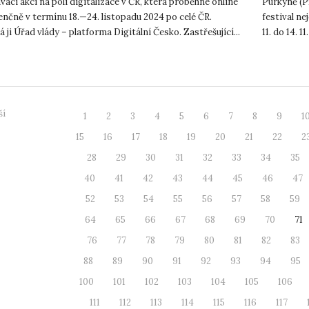
vací akci na poli digitalizace v ČR, která proběhne online
Purkyně (P
enčně v termínu 18.—24. listopadu 2024 po celé ČR.
festival n
 ji Úřad vlády – platforma Digitální Česko. Zastřešující...
11. do 14. 
koncert, kte
ší
1
2
3
4
5
6
7
8
9
1
15
16
17
18
19
20
21
22
2
28
29
30
31
32
33
34
35
40
41
42
43
44
45
46
47
52
53
54
55
56
57
58
59
64
65
66
67
68
69
70
71
76
77
78
79
80
81
82
83
88
89
90
91
92
93
94
95
100
101
102
103
104
105
106
111
112
113
114
115
116
117