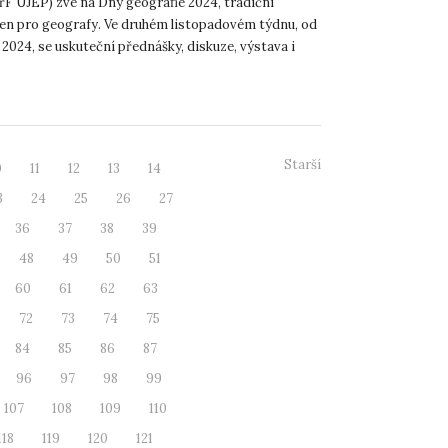
řF UJEP) zve na Dny geografie 2024, tradiční
ejen pro geografy. Ve druhém listopadovém týdnu, od
11. 2024, se uskuteční přednášky, diskuze, výstava i
r...
Starší
0
11
12
13
14
3
24
25
26
27
36
37
38
39
48
49
50
51
60
61
62
63
72
73
74
75
84
85
86
87
96
97
98
99
107
108
109
110
118
119
120
121