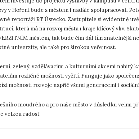
tem investuje do projektů výstavby v kampusu v centru 
vy v Hoření bude s městem i nadále spolupracovat. Potvr
ávné
reportáži RT Ústecko
. Zastupitelé si evidentně u
stitucí, která má na rozvoj města i kraje klíčový vliv. Sk
ERZITNÍM městem, tak bude čím dál tím znatelnější n
tné univerzity, ale také pro širokou veřejnost.
rní, zelený, vzdělávacími a kulturními akcemi nabitý 
atelům rozličné možnosti vyžití. Funguje jako společen
bízí možnosti rozvoje napříč všemi generacemi i sociáln
ešního moudrého a pro naše město v důsledku velmi př
 velkou radost!