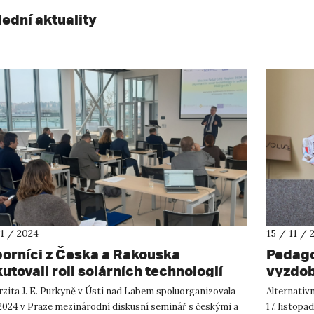
lední aktuality
11 / 2024
15 / 11 / 
orníci z Česka a Rakouska
Pedago
utovali roli solárních technologií
vyzdobi
 dosažení energetických cílů pro rok
rzita J. E. Purkyně v Ústí nad Labem spoluorganizovala
Alternativ
0
. 2024 v Praze mezinárodní diskusní seminář s českými a
17. listopa