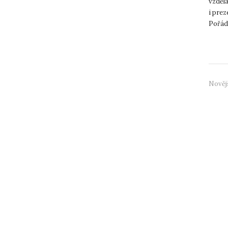
vzdělá
i prez
Pořádá
Nověj