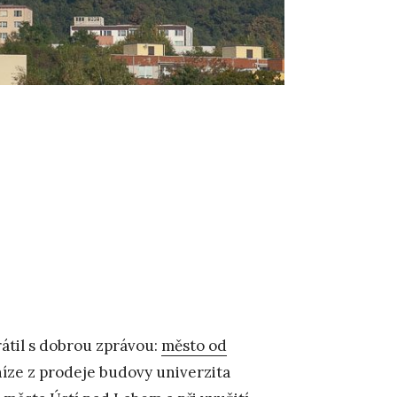
rátil s dobrou zprávou:
město od
níze z prodeje budovy univerzita