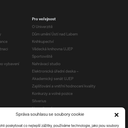
Pro veřejnost
O Univerzitě
y
Dům umění Ústí nad Labem
ance
Knihkupectví
tnaci
Vědecká knihovna UJEP
Sportoviště
ého vybavení
Nahrávací studio
Elektronická úřední deska –
Akademický senát UJEP
Zajišťování a vnitřní hodnocení kvality
Konkurzy a volné pozice
Silverius
Napsali o nás
Správa souhlasu se soubory cookie
Tiskové zprávy
i poskytovat co nejlepší zážitky, používáme technologie, jako jsou soubory