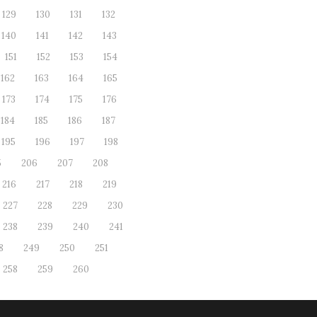
129
130
131
132
140
141
142
143
151
152
153
154
162
163
164
165
173
174
175
176
184
185
186
187
195
196
197
198
5
206
207
208
216
217
218
219
227
228
229
230
238
239
240
241
8
249
250
251
258
259
260