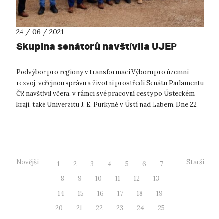
24 / 06 / 2021
Skupina senátorů navštívila UJEP
Podvýbor pro regiony v transformaci Výboru pro územní
rozvoj, veřejnou správu a životní prostředí Senátu Parlamentu
ČR navštívil včera, v rámci své pracovní cesty po Ústeckém
kraji, také Univerzitu J. E. Purkyně v Ústí nad Labem. Dne 22.
6. 2021 při...
Novější
Starší
1
2
3
4
5
6
7
8
9
10
11
12
13
14
15
16
17
18
19
20
21
22
23
24
25