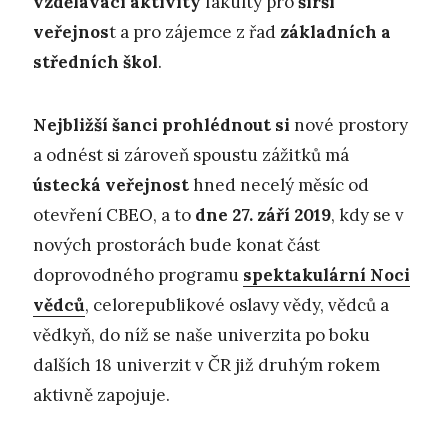
vzdělávací aktivity
fakulty pro
širší
veřejnos
t a pro zájemce z řad
základních a
středních škol
.
Nejbližší šanci prohlédnout si
nové prostory
a odnést si zároveň spoustu zážitků má
ústecká veřejnost
hned necelý měsíc od
otevření CBEO, a to
dne 27. září 2019
, kdy se v
nových prostorách bude konat část
doprovodného programu
spektakulární Noci
vědců
, celorepublikové oslavy vědy, vědců a
vědkyň, do níž se naše univerzita po boku
dalších 18 univerzit v ČR již druhým rokem
aktivně zapojuje.