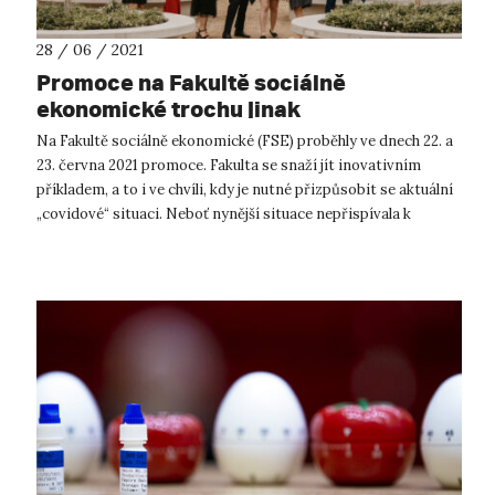
28 / 06 / 2021
Promoce na Fakultě sociálně
ekonomické trochu jinak
Na Fakultě sociálně ekonomické (FSE) proběhly ve dnech 22. a
23. června 2021 promoce. Fakulta se snaží jít inovativním
příkladem, a to i ve chvíli, kdy je nutné přizpůsobit se aktuální
„covidové“ situaci. Neboť nynější situace nepřispívala k
uskuteč...