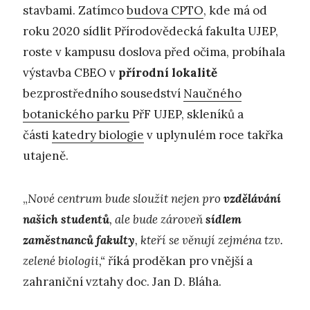
stavbami. Zatímco
budova CPTO
, kde má od
roku 2020 sídlit Přírodovědecká fakulta UJEP,
roste v kampusu doslova před očima, probíhala
výstavba CBEO v
přírodní lokalitě
bezprostředního sousedství
Naučného
botanického parku
PřF UJEP, skleníků a
části
katedry biologie
v uplynulém roce takřka
utajeně.
„
Nové centrum bude sloužit nejen pro
vzdělávání
našich studentů
, ale bude zároveň
sídlem
zaměstnanců fakulty
, kteří se věnují zejména tzv.
zelené biologii,“
říká proděkan pro vnější a
zahraniční vztahy doc. Jan D. Bláha.