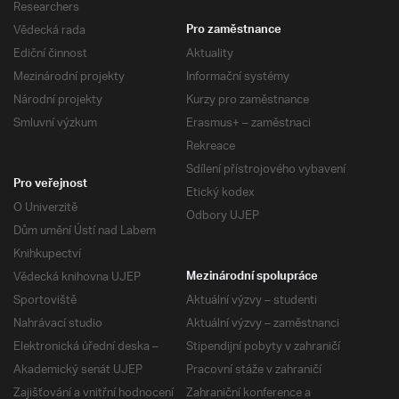
Researchers
Vědecká rada
Pro zaměstnance
Ediční činnost
Aktuality
Mezinárodní projekty
Informační systémy
Národní projekty
Kurzy pro zaměstnance
Smluvní výzkum
Erasmus+ – zaměstnaci
Rekreace
Sdílení přístrojového vybavení
Pro veřejnost
Etický kodex
O Univerzitě
Odbory UJEP
Dům umění Ústí nad Labem
Knihkupectví
Vědecká knihovna UJEP
Mezinárodní spolupráce
Sportoviště
Aktuální výzvy – studenti
Nahrávací studio
Aktuální výzvy – zaměstnanci
Elektronická úřední deska –
Stipendijní pobyty v zahraničí
Akademický senát UJEP
Pracovní stáže v zahraničí
Zajišťování a vnitřní hodnocení
Zahraniční konference a