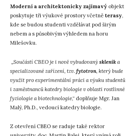
Moderní a architektonicky zajímavý
objekt
poskytuje tři výukové prostory včetně
terasy
,
kde se budou studenti vzdělávat pod širým
nebem a s působivým výhledem na horu
Milešovku.
„Součástí CBEO je i nově vybudovaný
skleník
a
specializované zařízení, tzv.
fytotron
, který bude
využit pro experimentální práci a výuku studentů
i zaměstnanců katedry biologie v oblasti rostlinné
fyziologie a biotechnologie
,“ doplňuje Mgr. Jan
Malý, Ph.D., vedoucí katedry biologie.
Z otevření CBEO se raduje také rektor
univerzity, doc. Martin Balej, který vnímá roli