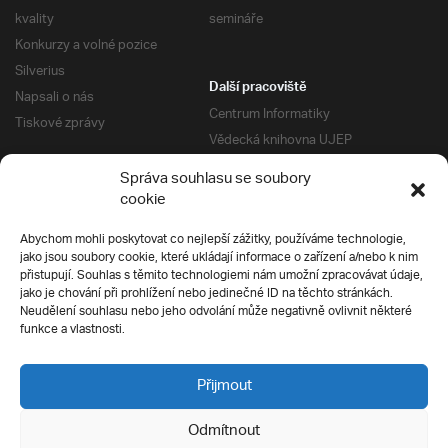
kvality
semináře
Konkurzy a volné pozice
Silverius
Další pracoviště
Napsali o nás
Centrum Informatiky
Tiskové zprávy
Vědecká knihovna UJEP
Správa kolejí a menz
Správa souhlasu se soubory
Univerzitní centrum podpory
Pro absolventy
cookie
Klub absolventů
Abychom mohli poskytovat co nejlepší zážitky, používáme technologie,
Silverius
jako jsou soubory cookie, které ukládají informace o zařízení a/nebo k nim
Pro uchazeče
přistupují. Souhlas s těmito technologiemi nám umožní zpracovávat údaje,
Přijímací řízení
jako je chování při prohlížení nebo jedinečné ID na těchto stránkách.
Neudělení souhlasu nebo jeho odvolání může negativně ovlivnit některé
E-prihlaska
Ochrana soukromí
funkce a vlastnosti.
Podmínky přijímacího řízení
Přípravné kurzy
Přijmout
Odmítnout