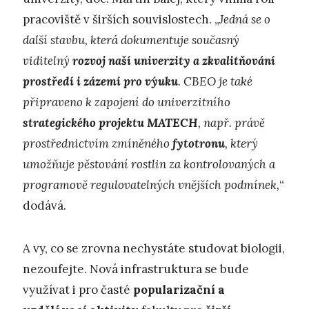
pracoviště v širších souvislostech. „
Jedná se o
další stavbu, která dokumentuje současný
viditelný
rozvoj naší univerzity a zkvalitňování
prostředí i zázemí pro výuku
. CBEO je také
připraveno k zapojení do univerzitního
strategického projektu MATECH
, např. právě
prostřednictvím zmíněného
fytotronu
, který
umožňuje pěstování rostlin za kontrolovaných a
programově regulovatelných vnějších podmínek,
“
dodává.
A vy, co se zrovna nechystáte studovat biologii,
nezoufejte. Nová infrastruktura se bude
využívat i pro časté
popularizační a