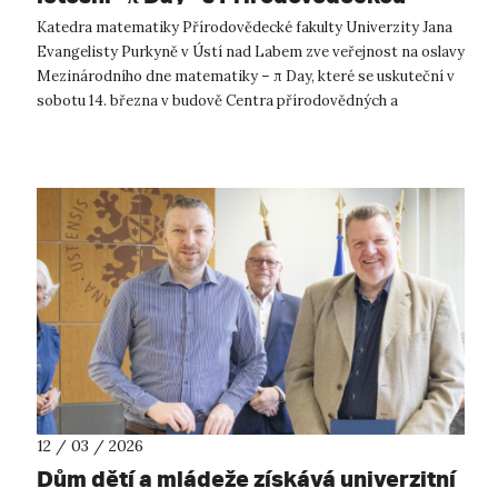
fakultou UJEP.
Katedra matematiky Přírodovědecké fakulty Univerzity Jana
Evangelisty Purkyně v Ústí nad Labem zve veřejnost na oslavy
Mezinárodního dne matematiky – π Day, které se uskuteční v
sobotu 14. března v budově Centra přírodovědných a
technických oborů (CPTO...
12 / 03 / 2026
Dům dětí a mládeže získává univerzitní