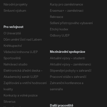
Národní projekty
Kurzy pro zaměstnance
Smluvní výzkum
Erasmus+ – zaměstnaci
Rekreace
Sdílení přístrojového vybavení
Pro veřejnost
Etický kodex
O Univerzitě
Odbory UJEP
Dům umění Ústí nad Labem
Knihkupectví
Vědecká knihovna UJEP
Mezinárodní spolupráce
Sportoviště
Aktuální výzvy – studenti
Nahrávací studio
Aktuální výzvy – zaměstnanci
Elektronická úřední deska –
Stipendijní pobyty v zahraničí
Akademický senát UJEP
Pracovní stáže v zahraničí
Zajišťování a vnitřní hodnocení
Zahraniční konference a
kvality
semináře
Konkurzy a volné pozice
Silverius
Další pracoviště