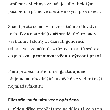
profesora Michny vyznačuje i dlouholetým
působením přímo ve slévárenských provozech.
Snad i proto se mu v univerzitním království
techniky a materiálů daří svádět dohromady
výzkumné talenty z
různých generací
,
odborných zaměření i z různých koutů světa a,
co je hlavní,
propojovat vědu s výrobní praxí
.
Panu profesoru Michnovi
gratulujeme
a
přejeme mnoho dalších úspěchů ve vedení naší
nejmladší fakulty.
Filozofickou fakultu vede opět žena
O týden dříve proběhla stejně důležitá volba na