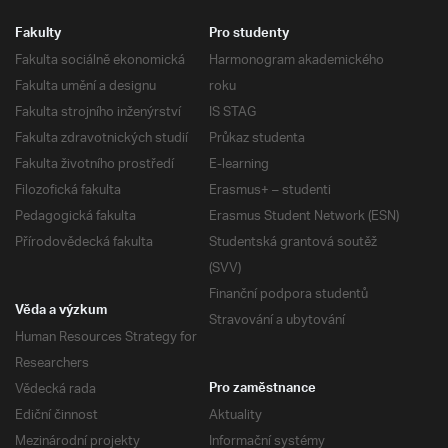
Fakulty
Pro studenty
Fakulta sociálně ekonomická
Harmonogram akademického
Fakulta umění a designu
roku
Fakulta strojního inženýrství
IS STAG
Fakulta zdravotnických studií
Průkaz studenta
Fakulta životního prostředí
E-learning
Filozofická fakulta
Erasmus+ – studenti
Pedagogická fakulta
Erasmus Student Network (ESN)
Přírodovědecká fakulta
Studentská grantová soutěž
(SVV)
Finanční podpora studentů
Věda a výzkum
Stravování a ubytování
Human Resources Strategy for
Researchers
Vědecká rada
Pro zaměstnance
Ediční činnost
Aktuality
Mezinárodní projekty
Informační systémy