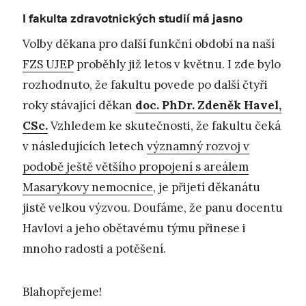
I fakulta zdravotnických studií má jasno
Volby děkana pro další funkční období na naší
FZS UJEP
proběhly již letos v květnu. I zde bylo
rozhodnuto, že fakultu povede po další čtyři
roky stávající děkan
doc. PhDr. Zdeněk Havel,
CSc.
Vzhledem ke skutečnosti, že fakultu čeká
v následujících letech
významný rozvoj v
podobě ještě většího propojení s areálem
Masarykovy nemocnice
, je přijetí děkanátu
jistě velkou výzvou. Doufáme, že panu docentu
Havlovi a jeho obětavému týmu přinese i
mnoho radosti a potěšení.
Blahopřejeme!