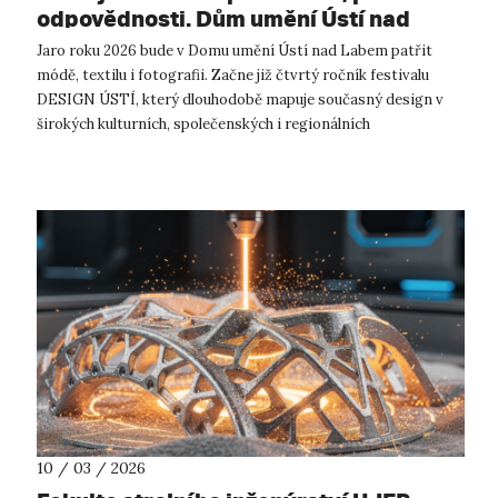
odpovědnosti. Dům umění Ústí nad
Labem zahajuje 4. ročník festivalu
Jaro roku 2026 bude v Domu umění Ústí nad Labem patřit
Design Ústí.
módě, textilu i fotografii. Začne již čtvrtý ročník festivalu
DESIGN ÚSTÍ, který dlouhodobě mapuje současný design v
širokých kulturních, společenských i regionálních
souvislostech. Letošním témate...
10 / 03 / 2026