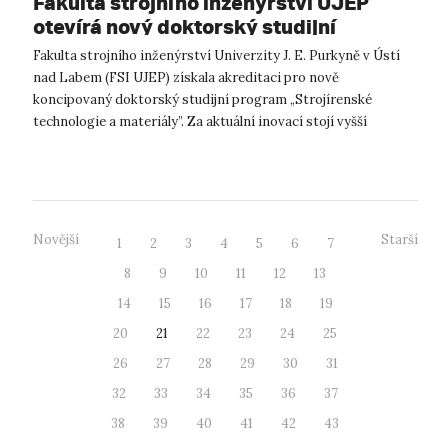
Fakulta strojního inženýrství UJEP
otevírá nový doktorský studijní
program!
Fakulta strojního inženýrství Univerzity J. E. Purkyně v Ústí
nad Labem (FSI UJEP) získala akreditaci pro nově
koncipovaný doktorský studijní program „Strojírenské
technologie a materiály”. Za aktuální inovací stojí vyšší
zohlednění poptávky průmyslu p...
Novější
Starší
1
2
3
4
5
6
7
8
9
10
11
12
13
14
15
16
17
18
19
20
21
22
23
24
25
26
27
28
29
30
31
32
33
34
35
36
37
38
39
40
41
42
43