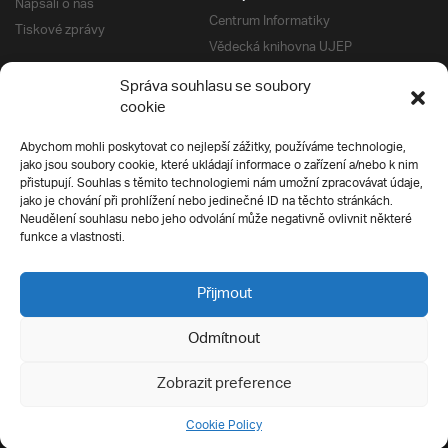
Napsali o nás
Centrum Informatiky
Tiskové zprávy
Vědecká knihovna UJEP
Správa kolejí a menz
Správa souhlasu se soubory
Univerzitní centrum podpory
Pro absolventy
cookie
Klub absolventů
Abychom mohli poskytovat co nejlepší zážitky, používáme technologie,
Silverius
jako jsou soubory cookie, které ukládají informace o zařízení a/nebo k nim
Pro uchazeče
přistupují. Souhlas s těmito technologiemi nám umožní zpracovávat údaje,
Přijímací řízení
jako je chování při prohlížení nebo jedinečné ID na těchto stránkách.
Neudělení souhlasu nebo jeho odvolání může negativně ovlivnit některé
E-prihlaska
Ochrana soukromí
funkce a vlastnosti.
Podmínky přijímacího řízení
Přípravné kurzy
Přijmout
Odmítnout
Všechna práva vyhrazena
Zobrazit preference
Cookie Policy