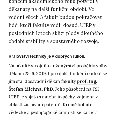
koncem akademického roku potvrdily
děkanáty na další funkční období. Ve
vedení všech 3 fakult budou pokračovat
lidé, kteří fakulty vedli dosud. UJEP v
posledních letech sklízí plody dlouhého
období stability a soustavného rozvoje.
Království techniky je v dobrých rukou.
Na fakultě strojního inženýrství proběhly volby
děkana 25. 6. 2019. I pro další funkční období se
jím stal dosavadní děkan fakulty
prof. Ing.
Štefan Michna, PhD
. Jeho působení na
FSI
UJEP
je spjato s mnoha úspěchy, zejména v
oblasti získávání patentů. Kromě bohaté
vědecké a pedagogické činnosti se kariéra