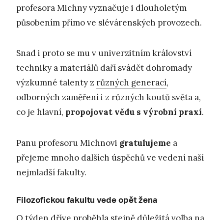
profesora Michny vyznačuje i dlouholetým
působením přímo ve slévárenských provozech.
Snad i proto se mu v univerzitním království
techniky a materiálů daří svádět dohromady
výzkumné talenty z
různých generací
,
odborných zaměření i z různých koutů světa a,
co je hlavní,
propojovat vědu s výrobní praxí
.
Panu profesoru Michnovi
gratulujeme
a
přejeme mnoho dalších úspěchů ve vedení naší
nejmladší fakulty.
Filozofickou fakultu vede opět žena
O týden dříve proběhla stejně důležitá volba na