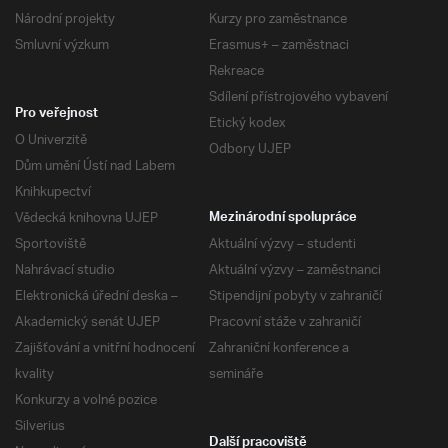
Národní projekty
Kurzy pro zaměstnance
Smluvní výzkum
Erasmus+ – zaměstnaci
Rekreace
Sdílení přístrojového vybavení
Pro veřejnost
Etický kodex
O Univerzitě
Odbory UJEP
Dům umění Ústí nad Labem
Knihkupectví
Vědecká knihovna UJEP
Mezinárodní spolupráce
Sportoviště
Aktuální výzvy – studenti
Nahrávací studio
Aktuální výzvy – zaměstnanci
Elektronická úřední deska –
Stipendijní pobyty v zahraničí
Akademický senát UJEP
Pracovní stáže v zahraničí
Zajišťování a vnitřní hodnocení
Zahraniční konference a
kvality
semináře
Konkurzy a volné pozice
Silverius
Další pracoviště