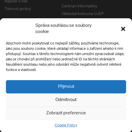
Napsali o nás
Centrum Informatiky
Tiskové zprávy
Vědecká knihovna UJEP
Správa kolejí a menz
Správa souhlasu se soubory
Univerzitní centrum podpory
Pro absolventy
cookie
Klub absolventů
Abychom mohli poskytovat co nejlepší zážitky, používáme technologie,
Silverius
jako jsou soubory cookie, které ukládají informace o zařízení a/nebo k nim
Pro uchazeče
přistupují. Souhlas s těmito technologiemi nám umožní zpracovávat údaje,
Přijímací řízení
jako je chování při prohlížení nebo jedinečné ID na těchto stránkách.
Neudělení souhlasu nebo jeho odvolání může negativně ovlivnit některé
E-prihlaska
Ochrana soukromí
funkce a vlastnosti.
Podmínky přijímacího řízení
Přípravné kurzy
Přijmout
Odmítnout
Všechna práva vyhrazena
Zobrazit preference
Cookie Policy