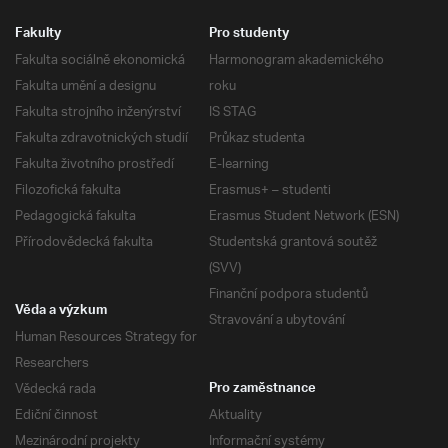
Fakulty
Pro studenty
Fakulta sociálně ekonomická
Harmonogram akademického
Fakulta umění a designu
roku
Fakulta strojního inženýrství
IS STAG
Fakulta zdravotnických studií
Průkaz studenta
Fakulta životního prostředí
E-learning
Filozofická fakulta
Erasmus+ – studenti
Pedagogická fakulta
Erasmus Student Network (ESN)
Přírodovědecká fakulta
Studentská grantová soutěž
(SVV)
Finanční podpora studentů
Věda a výzkum
Stravování a ubytování
Human Resources Strategy for
Researchers
Vědecká rada
Pro zaměstnance
Ediční činnost
Aktuality
Mezinárodní projekty
Informační systémy