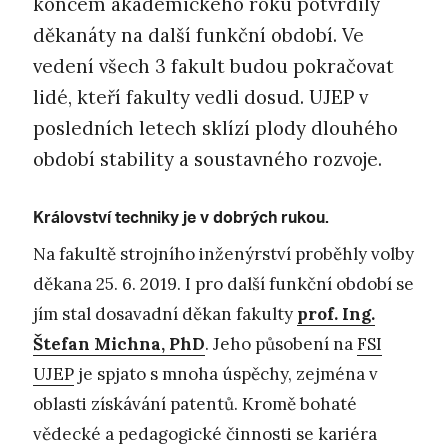
koncem akademického roku potvrdily
děkanáty na další funkční období. Ve
vedení všech 3 fakult budou pokračovat
lidé, kteří fakulty vedli dosud. UJEP v
posledních letech sklízí plody dlouhého
období stability a soustavného rozvoje.
Království techniky je v dobrých rukou.
Na fakultě strojního inženýrství proběhly volby
děkana 25. 6. 2019. I pro další funkční období se
jím stal dosavadní děkan fakulty
prof. Ing.
Štefan Michna, PhD
. Jeho působení na
FSI
UJEP
je spjato s mnoha úspěchy, zejména v
oblasti získávání patentů. Kromě bohaté
vědecké a pedagogické činnosti se kariéra