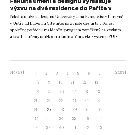
Fakulta umění a designu vyhlašuje
výzvu na dvě rezidence do Paříže v
roce 2026
Fakulta umění a designu Univerzity Jana Evangelisty Purkyně
v Ústí nad Labem a Cité internationale des arts v Paříži
společně pořádají rezidenční program zaměřený na výzkum
a tvorbu určený umělcům a kurátorům z ekosystému FUD
UJEP. Cílem tohoto progra...
Novější
Starší
1
2
3
4
5
6
7
8
9
10
11
12
13
14
15
16
17
18
19
20
21
22
23
24
25
26
27
28
29
30
31
32
33
34
35
36
37
38
39
40
41
42
43