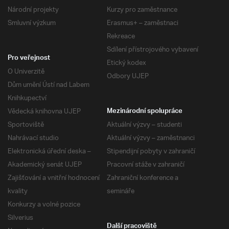
Národní projekty
Kurzy pro zaměstnance
Smluvní výzkum
Erasmus+ – zaměstnaci
Rekreace
Sdílení přístrojového vybavení
Pro veřejnost
Etický kodex
O Univerzitě
Odbory UJEP
Dům umění Ústí nad Labem
Knihkupectví
Vědecká knihovna UJEP
Mezinárodní spolupráce
Sportoviště
Aktuální výzvy – studenti
Nahrávací studio
Aktuální výzvy – zaměstnanci
Elektronická úřední deska –
Stipendijní pobyty v zahraničí
Akademický senát UJEP
Pracovní stáže v zahraničí
Zajišťování a vnitřní hodnocení
Zahraniční konference a
kvality
semináře
Konkurzy a volné pozice
Silverius
Další pracoviště