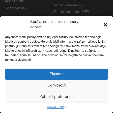
Napsali o nás
Centrum Informatiky
Tiskové zprávy
Vědecká knihovna UJEP
Správa kolejí a menz
Správa souhlasu se soubory
Univerzitní centrum podpory
Pro absolventy
cookie
Klub absolventů
Abychom mohli poskytovat co nejlepší zážitky, používáme technologie,
Silverius
jako jsou soubory cookie, které ukládají informace o zařízení a/nebo k nim
Pro uchazeče
přistupují. Souhlas s těmito technologiemi nám umožní zpracovávat údaje,
Přijímací řízení
jako je chování při prohlížení nebo jedinečné ID na těchto stránkách.
Neudělení souhlasu nebo jeho odvolání může negativně ovlivnit některé
E-prihlaska
Ochrana soukromí
funkce a vlastnosti.
Podmínky přijímacího řízení
Přípravné kurzy
Přijmout
Odmítnout
Všechna práva vyhrazena
Zobrazit preference
Cookie Policy