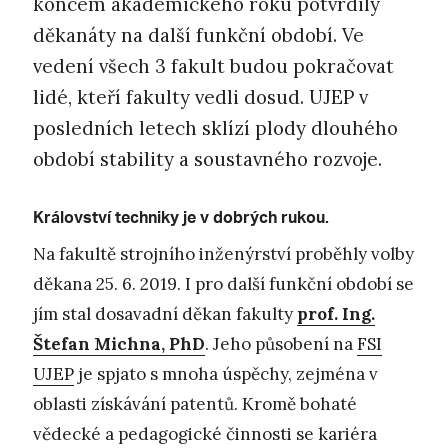
koncem akademického roku potvrdily
děkanáty na další funkční období. Ve
vedení všech 3 fakult budou pokračovat
lidé, kteří fakulty vedli dosud. UJEP v
posledních letech sklízí plody dlouhého
období stability a soustavného rozvoje.
Království techniky je v dobrých rukou.
Na fakultě strojního inženýrství proběhly volby
děkana 25. 6. 2019. I pro další funkční období se
jím stal dosavadní děkan fakulty
prof. Ing.
Štefan Michna, PhD
. Jeho působení na
FSI
UJEP
je spjato s mnoha úspěchy, zejména v
oblasti získávání patentů. Kromě bohaté
vědecké a pedagogické činnosti se kariéra