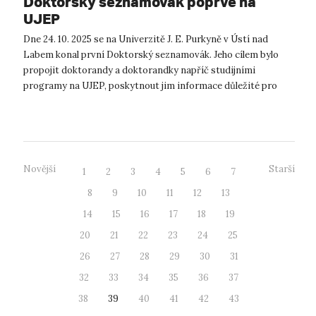
Doktorský seznamovák poprvé na
UJEP
Dne 24. 10. 2025 se na Univerzitě J. E. Purkyně v Ústí nad
Labem konal první Doktorský seznamovák. Jeho cílem bylo
propojit doktorandy a doktorandky napříč studijními
programy na UJEP, poskytnout jim informace důležité pro
studium, výzkumné aktivity i ...
Novější
Starší
1
2
3
4
5
6
7
8
9
10
11
12
13
14
15
16
17
18
19
20
21
22
23
24
25
26
27
28
29
30
31
32
33
34
35
36
37
38
39
40
41
42
43