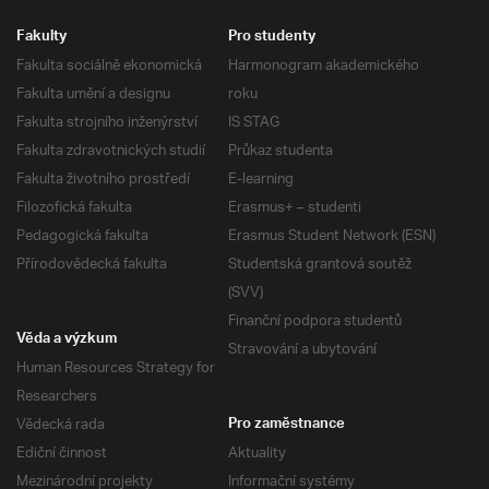
Fakulty
Pro studenty
Fakulta sociálně ekonomická
Harmonogram akademického
Fakulta umění a designu
roku
Fakulta strojního inženýrství
IS STAG
Fakulta zdravotnických studií
Průkaz studenta
Fakulta životního prostředí
E-learning
Filozofická fakulta
Erasmus+ – studenti
Pedagogická fakulta
Erasmus Student Network (ESN)
Přírodovědecká fakulta
Studentská grantová soutěž
(SVV)
Finanční podpora studentů
Věda a výzkum
Stravování a ubytování
Human Resources Strategy for
Researchers
Vědecká rada
Pro zaměstnance
Ediční činnost
Aktuality
Mezinárodní projekty
Informační systémy