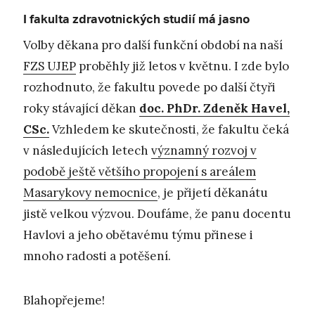
I fakulta zdravotnických studií má jasno
Volby děkana pro další funkční období na naší
FZS UJEP
proběhly již letos v květnu. I zde bylo
rozhodnuto, že fakultu povede po další čtyři
roky stávající děkan
doc. PhDr. Zdeněk Havel,
CSc.
Vzhledem ke skutečnosti, že fakultu čeká
v následujících letech
významný rozvoj v
podobě ještě většího propojení s areálem
Masarykovy nemocnice
, je přijetí děkanátu
jistě velkou výzvou. Doufáme, že panu docentu
Havlovi a jeho obětavému týmu přinese i
mnoho radosti a potěšení.
Blahopřejeme!