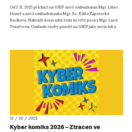
Od 1. 11. 2025 přichází na UJEP nový ombudsman Mgr. Libor
Honeš a nová ombudsmanka Mgr. Bc. Edita Zápotocká
Bacíková. Nahradí dosavadní ženu na této pozici Mgr. Lucii
Tesařovou. Ombuds osoby působí na UJEP jako nezávislí a
nestranní mediátoři, jeji...
31 / 10 / 2025
Kyber komiks 2026 – Ztracen ve