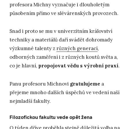
profesora Michny vyznačuje i dlouholetým
působením přímo ve slévárenských provozech.
Snad i proto se mu v univerzitním království
techniky a materiálů daří svádět dohromady
výzkumné talenty z
různých generací
,
odborných zaměření i z různých koutů světa a,
co je hlavní,
propojovat vědu s výrobní praxí
.
Panu profesoru Michnovi
gratulujeme
a
přejeme mnoho dalších úspěchů ve vedení naší
nejmladší fakulty.
Filozofickou fakultu vede opět žena
O týden dříve proběhla stejně důležitá volba na