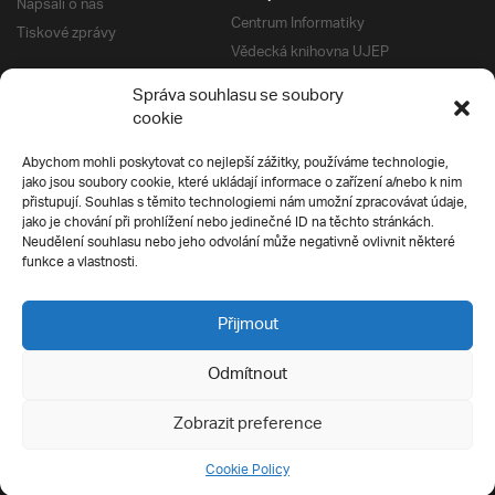
Napsali o nás
Centrum Informatiky
Tiskové zprávy
Vědecká knihovna UJEP
Správa kolejí a menz
Správa souhlasu se soubory
Univerzitní centrum podpory
Pro absolventy
cookie
Klub absolventů
Abychom mohli poskytovat co nejlepší zážitky, používáme technologie,
Silverius
jako jsou soubory cookie, které ukládají informace o zařízení a/nebo k nim
Pro uchazeče
přistupují. Souhlas s těmito technologiemi nám umožní zpracovávat údaje,
Přijímací řízení
jako je chování při prohlížení nebo jedinečné ID na těchto stránkách.
Neudělení souhlasu nebo jeho odvolání může negativně ovlivnit některé
E-prihlaska
Ochrana soukromí
funkce a vlastnosti.
Podmínky přijímacího řízení
Přípravné kurzy
Přijmout
Odmítnout
Všechna práva vyhrazena
Zobrazit preference
Cookie Policy