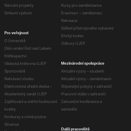
Národní projekty
Kurzy pro zaměstnance
Smluvní výzkum
Erasmus+ – zaměstnaci
Rekreace
Sdílení přístrojového vybavení
Pro veřejnost
Etický kodex
O Univerzitě
Odbory UJEP
Dům umění Ústí nad Labem
Knihkupectví
Vědecká knihovna UJEP
Mezinárodní spolupráce
Sportoviště
Aktuální výzvy – studenti
Nahrávací studio
Aktuální výzvy – zaměstnanci
Elektronická úřední deska –
Stipendijní pobyty v zahraničí
Akademický senát UJEP
Pracovní stáže v zahraničí
Zajišťování a vnitřní hodnocení
Zahraniční konference a
kvality
semináře
Konkurzy a volné pozice
Silverius
Další pracoviště