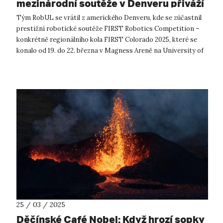
mezinárodní soutěže v Denveru přiváží
cenné zkušenosti
Tým RobUL se vrátil z amerického Denveru, kde se zúčastnil
prestižní robotické soutěže FIRST Robotics Competition –
konkrétně regionálního kola FIRST Colorado 2025, které se
konalo od 19. do 22. března v Magness Areně na University of
Denver. V silné m...
25 / 03 / 2025
Děčínské Café Nobel: Když hrozí sopky