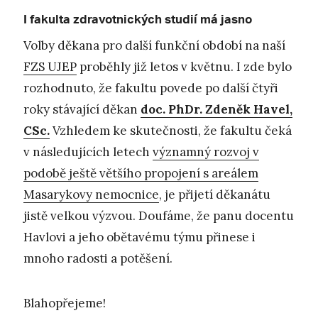
I fakulta zdravotnických studií má jasno
Volby děkana pro další funkční období na naší
FZS UJEP
proběhly již letos v květnu. I zde bylo
rozhodnuto, že fakultu povede po další čtyři
roky stávající děkan
doc. PhDr. Zdeněk Havel,
CSc.
Vzhledem ke skutečnosti, že fakultu čeká
v následujících letech
významný rozvoj v
podobě ještě většího propojení s areálem
Masarykovy nemocnice
, je přijetí děkanátu
jistě velkou výzvou. Doufáme, že panu docentu
Havlovi a jeho obětavému týmu přinese i
mnoho radosti a potěšení.
Blahopřejeme!