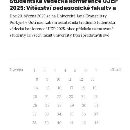
Studentská vědecká konference UJEP
2025: Vítězství pedagogické fakulty a
inovativní výzkum
Dne 20. března 2025 se na Univerzitě Jana Evangelisty
Purkyně v Ústí nad Labem uskutečnila tradiční Studentská
vědecká konference UJEP 2025. Akce přilákala talentované
studenty ze všech fakult univerzity, kteří představili své
výzkumné projekty v různý...
Novější
Starší
1
2
3
4
5
6
7
8
9
10
11
12
13
14
15
16
17
18
19
20
21
22
23
24
25
26
27
28
29
30
31
32
33
34
35
36
37
38
39
40
41
42
43