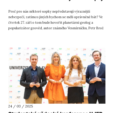
Proč pro nás některé sopky nepředstavují výraznější
nebezpečí, zatímco jiných bychom se měli oprávněně bát? Ve
čtvrtek 27. září o tom bude hovořit planetární geolog a
popularizátor geověd, autor známého Vesmírníčku, Petr Brož
na dalším „přátelském setk...
24 / 03 / 2025