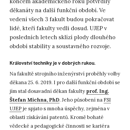
koncem akademického roku potvrdily
děkanáty na další funkční období. Ve
vedení všech 3 fakult budou pokračovat
lidé, kteří fakulty vedli dosud. UJEP v
posledních letech sklízí plody dlouhého
období stability a soustavného rozvoje.
Království techniky je v dobrých rukou.
Na fakultě strojního inženýrství proběhly volby
děkana 25. 6. 2019. I pro další funkční období se
jím stal dosavadní děkan fakulty
prof. Ing.
Štefan Michna, PhD
. Jeho působení na
FSI
UJEP
je spjato s mnoha úspěchy, zejména v
oblasti získávání patentů. Kromě bohaté
vědecké a pedagogické činnosti se kariéra