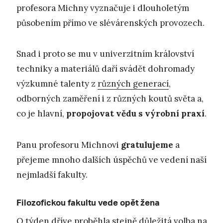
profesora Michny vyznačuje i dlouholetým
působením přímo ve slévárenských provozech.
Snad i proto se mu v univerzitním království
techniky a materiálů daří svádět dohromady
výzkumné talenty z
různých generací
,
odborných zaměření i z různých koutů světa a,
co je hlavní,
propojovat vědu s výrobní praxí
.
Panu profesoru Michnovi
gratulujeme
a
přejeme mnoho dalších úspěchů ve vedení naší
nejmladší fakulty.
Filozofickou fakultu vede opět žena
O týden dříve proběhla stejně důležitá volba na