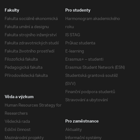
Fakulty
Pro studenty
Fakulta sociálně ekonomická
Harmonogram akademického
Fakulta umění a designu
roku
Fakulta strojního inženýrství
IS STAG
Fakulta zdravotnických studií
Průkaz studenta
Fakulta životního prostředí
E-learning
Filozofická fakulta
Erasmus+ – studenti
Pedagogická fakulta
Erasmus Student Network (ESN)
Přírodovědecká fakulta
Studentská grantová soutěž
(SVV)
Finanční podpora studentů
Věda a výzkum
Stravování a ubytování
Human Resources Strategy for
Researchers
Vědecká rada
Pro zaměstnance
Ediční činnost
Aktuality
Mezinárodní projekty
Informační systémy