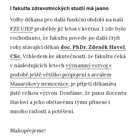
I fakulta zdravotnických studií má jasno
Volby děkana pro další funkční období na naší
FZS UJEP
proběhly již letos v květnu. I zde bylo
rozhodnuto, že fakultu povede po další čtyři
roky stávající děkan
doc. PhDr. Zdeněk Havel,
CSc.
Vzhledem ke skutečnosti, že fakultu čeká
v následujících letech
významný rozvoj v
podobě ještě většího propojení s areálem
Masarykovy nemocnice
, je přijetí děkanátu
jistě velkou výzvou. Doufáme, že panu docentu
Havlovi a jeho obětavému týmu přinese i
mnoho radosti a potěšení.
Blahopřejeme!