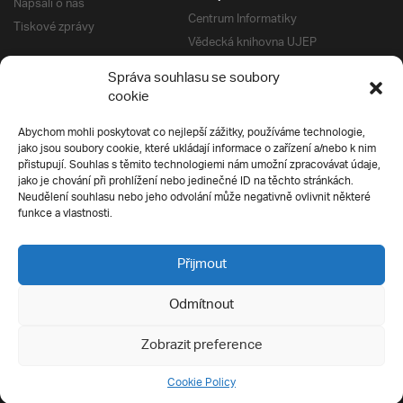
Napsali o nás
Centrum Informatiky
Tiskové zprávy
Vědecká knihovna UJEP
Správa kolejí a menz
Správa souhlasu se soubory
Univerzitní centrum podpory
Pro absolventy
cookie
Klub absolventů
Abychom mohli poskytovat co nejlepší zážitky, používáme technologie,
Silverius
jako jsou soubory cookie, které ukládají informace o zařízení a/nebo k nim
Pro uchazeče
přistupují. Souhlas s těmito technologiemi nám umožní zpracovávat údaje,
Přijímací řízení
jako je chování při prohlížení nebo jedinečné ID na těchto stránkách.
Neudělení souhlasu nebo jeho odvolání může negativně ovlivnit některé
E-prihlaska
Ochrana soukromí
funkce a vlastnosti.
Podmínky přijímacího řízení
Přípravné kurzy
Přijmout
Odmítnout
Všechna práva vyhrazena
Zobrazit preference
Cookie Policy