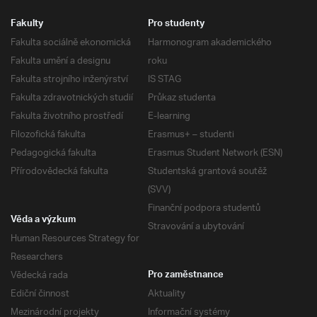
Fakulty
Pro studenty
Fakulta sociálně ekonomická
Harmonogram akademického
Fakulta umění a designu
roku
Fakulta strojního inženýrství
IS STAG
Fakulta zdravotnických studií
Průkaz studenta
Fakulta životního prostředí
E-learning
Filozofická fakulta
Erasmus+ – studenti
Pedagogická fakulta
Erasmus Student Network (ESN)
Přírodovědecká fakulta
Studentská grantová soutěž
(SVV)
Finanční podpora studentů
Věda a výzkum
Stravování a ubytování
Human Resources Strategy for
Researchers
Vědecká rada
Pro zaměstnance
Ediční činnost
Aktuality
Mezinárodní projekty
Informační systémy