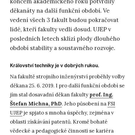
koncem akademického roku potvrdily
děkanáty na další funkční období. Ve
vedení všech 3 fakult budou pokračovat
lidé, kteří fakulty vedli dosud. UJEP v
posledních letech sklízí plody dlouhého
období stability a soustavného rozvoje.
Království techniky je v dobrých rukou.
Na fakultě strojního inženýrství proběhly volby
děkana 25. 6. 2019. I pro další funkční období se
jím stal dosavadní děkan fakulty
prof. Ing.
Štefan Michna, PhD
. Jeho působení na
FSI
UJEP
je spjato s mnoha úspěchy, zejména v
oblasti získávání patentů. Kromě bohaté
vědecké a pedagogické činnosti se kariéra