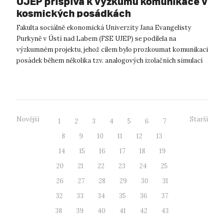
UJEP přispívá k výzkumu komunikace v
kosmických posádkách
Fakulta sociálně ekonomická Univerzity Jana Evangelisty
Purkyně v Ústí nad Labem (FSE UJEP) se podílela na
výzkumném projektu, jehož cílem bylo prozkoumat komunikaci
posádek během několika tzv. analogových izolačních simulací
kosmických misí. Jedna z o...
Novější
Starší
1
2
3
4
5
6
7
8
9
10
11
12
13
14
15
16
17
18
19
20
21
22
23
24
25
26
27
28
29
30
31
32
33
34
35
36
37
38
39
40
41
42
43