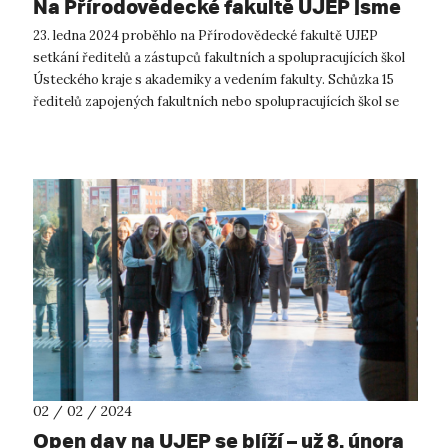
Na Přírodovědecké fakultě UJEP jsme
se s nimi setkali koncem ledna
23. ledna 2024 proběhlo na Přírodovědecké fakultě UJEP
setkání ředitelů a zástupců fakultních a spolupracujících škol
Ústeckého kraje s akademiky a vedením fakulty. Schůzka 15
ředitelů zapojených fakultních nebo spolupracujících škol se
uskutečnila...
02 / 02 / 2024
Open day na UJEP se blíží – už 8. února