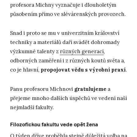
profesora Michny vyznačuje i dlouholetým
působením přímo ve slévárenských provozech.
Snad i proto se mu v univerzitním království
techniky a materiálů daří svádět dohromady
výzkumné talenty z
různých generací
,
odborných zaměření i z různých koutů světa a,
co je hlavní,
propojovat vědu s výrobní praxí
.
Panu profesoru Michnovi
gratulujeme
a
přejeme mnoho dalších úspěchů ve vedení naší
nejmladší fakulty.
Filozofickou fakultu vede opět žena
O týden dříve proběhla stejně důležitá volba na