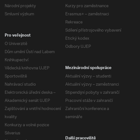
Národní projekty
Kurzy pro zaměstnance
Smluvní výzkum
Erasmus+ – zaměstnaci
Rekreace
Sdílení přístrojového vybavení
Pro veřejnost
Etický kodex
O Univerzitě
Odbory UJEP
Dům umění Ústí nad Labem
Knihkupectví
Vědecká knihovna UJEP
Mezinárodní spolupráce
Sportoviště
Aktuální výzvy – studenti
Nahrávací studio
Aktuální výzvy – zaměstnanci
Elektronická úřední deska –
Stipendijní pobyty v zahraničí
Akademický senát UJEP
Pracovní stáže v zahraničí
Zajišťování a vnitřní hodnocení
Zahraniční konference a
kvality
semináře
Konkurzy a volné pozice
Silverius
Další pracoviště