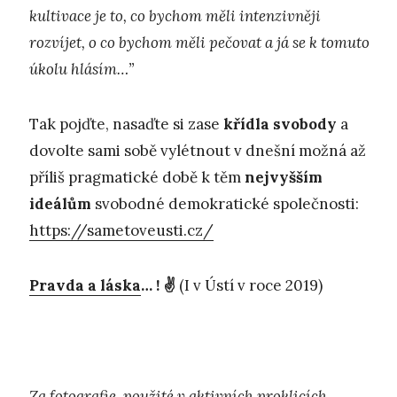
kultivace je to, co bychom měli intenzivněji
rozvíjet, o co bychom měli pečovat a já se k tomuto
úkolu hlásím…”
Tak pojďte, nasaďte si zase
křídla svobody
a
dovolte sami sobě vylétnout v dnešní možná až
příliš pragmatické době k těm
nejvyšším
ideálům
svobodné demokratické společnosti:
https://sametoveusti.cz/
Pravda a láska
… ! ✌️
(I v Ústí v roce 2019)
Za fotografie, použité v
aktivních proklicích
,