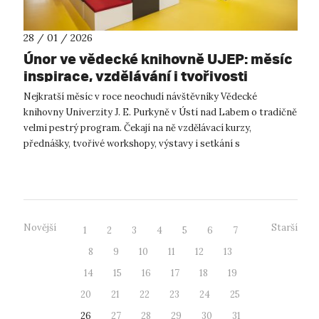
28 / 01 / 2026
Únor ve vědecké knihovně UJEP: měsíc
inspirace, vzdělávání i tvořivosti
Nejkratší měsíc v roce neochudí návštěvníky Vědecké
knihovny Univerzity J. E. Purkyně v Ústí nad Labem o tradičně
velmi pestrý program. Čekají na ně vzdělávací kurzy,
přednášky, tvořivé workshopy, výstavy i setkání s
významnými osobnostmi. Knihovna tak...
Novější
Starší
1
2
3
4
5
6
7
8
9
10
11
12
13
14
15
16
17
18
19
20
21
22
23
24
25
26
27
28
29
30
31