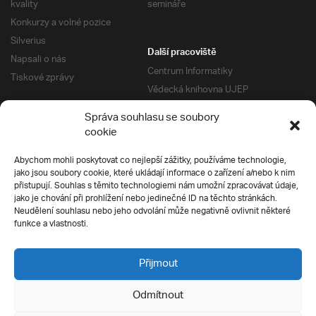
kvality
semináře
Konkurzy a volné pozice
Silverius
Další pracoviště
Napsali o nás
Centrum Informatiky
Tiskové zprávy
Vědecká knihovna UJEP
Správa kolejí a menz
Správa souhlasu se soubory
Univerzitní centrum podpory
Pro absolventy
cookie
Klub absolventů
Abychom mohli poskytovat co nejlepší zážitky, používáme technologie,
Silverius
jako jsou soubory cookie, které ukládají informace o zařízení a/nebo k nim
Pro uchazeče
přistupují. Souhlas s těmito technologiemi nám umožní zpracovávat údaje,
Přijímací řízení
jako je chování při prohlížení nebo jedinečné ID na těchto stránkách.
Neudělení souhlasu nebo jeho odvolání může negativně ovlivnit některé
E-prihlaska
Ochrana soukromí
funkce a vlastnosti.
Podmínky přijímacího řízení
Přípravné kurzy
Přijmout
Odmítnout