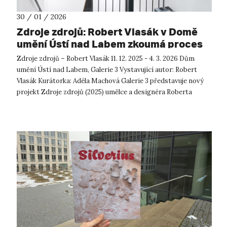
30 / 01 / 2026
Zdroje zdrojů: Robert Vlasák v Domě
umění Ústí nad Labem zkoumá proces
vzniku a proměny zvuku
Zdroje zdrojů – Robert Vlasák 11. 12. 2025 - 4. 3. 2026 Dům
umění Ústí nad Labem, Galerie 3 Vystavující autor: Robert
Vlasák Kurátorka: Adéla Machová Galerie 3 představuje nový
projekt Zdroje zdrojů (2025) umělce a designéra Roberta
Vlasák...