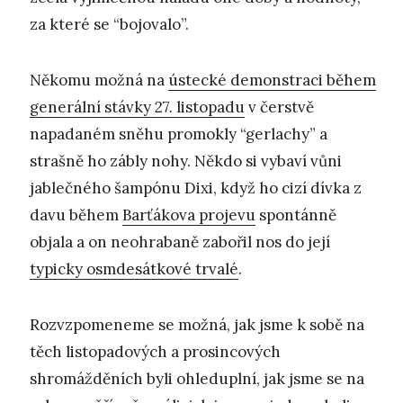
za které se “bojovalo”.
Někomu možná na
ústecké demonstraci během
generální stávky 27. listopadu
v čerstvě
napadaném sněhu promokly “gerlachy” a
strašně ho zábly nohy. Někdo si vybaví vůni
jablečného šampónu Dixi, když ho cizí dívka z
davu během
Barťákova projevu
spontánně
objala a on neohrabaně zabořil nos do její
typicky osmdesátkové trvalé
.
Rozvzpomeneme se možná, jak jsme k sobě na
těch listopadových a prosincových
shromážděních byli ohleduplní, jak jsme se na