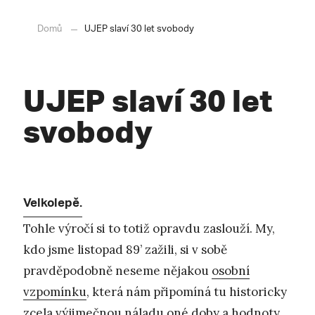
Domů
UJEP slaví 30 let svobody
UJEP slaví 30 let
svobody
Velkolepě.
Tohle výročí si to totiž opravdu zaslouží. My,
kdo jsme listopad 89’ zažili, si v sobě
pravděpodobně neseme nějakou
osobní
vzpomínku
, která nám připomíná tu historicky
zcela výjimečnou náladu oné doby a hodnoty,