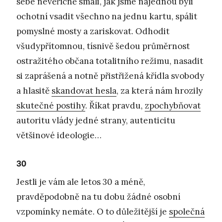
sebe nevěřícně smáli, jak jsme najednou byli
ochotní vsadit všechno na jednu kartu, spálit
pomyslné mosty a zariskovat. Odhodit
všudypřítomnou, tísnivě šedou průměrnost
ostražitého občana totalitního režimu, nasadit
si zaprášená a notně přistřižená křídla svobody
a hlasitě
skandovat hesla
, za která nám hrozily
skutečné postihy
. Říkat pravdu,
zpochybňovat
autoritu vlády jedné strany, autenticitu
většinové ideologie…
30
Jestli je vám ale letos 30 a méně,
pravděpodobně na tu dobu žádné osobní
vzpomínky nemáte. O to důležitější je
společná