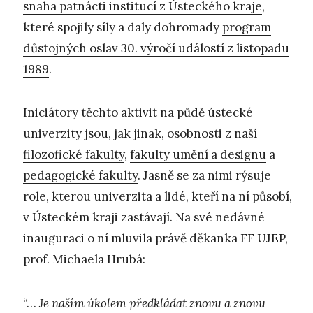
snaha patnácti institucí z Ústeckého kraje
,
které spojily síly a daly dohromady
program
důstojných oslav 30. výročí událostí z listopadu
1989
.
Iniciátory těchto aktivit na půdě ústecké
univerzity jsou, jak jinak, osobnosti z naší
filozofické fakulty
,
fakulty umění a designu
a
pedagogické fakulty
. Jasně se za nimi rýsuje
role, kterou univerzita a lidé, kteří na ní působí,
v Ústeckém kraji zastávají. Na své nedávné
inauguraci o ní mluvila právě děkanka FF UJEP,
prof. Michaela Hrubá:
“…
Je naším úkolem předkládat znovu a znovu