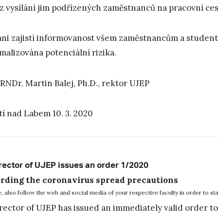
z vysílání jim podřízených zaměstnanců na pracovní ces
ni zajistí informovanost všem zaměstnancům a studentů
malizována potenciální rizika.
 RNDr. Martin Balej, Ph.D., rektor UJEP
tí nad Labem 10. 3. 2020
rector of UJEP issues an order 1/2020
rding the coronavirus spread precautions
e, also follow the web and social media of your respective faculty in order to st
rector of UJEP has issued an immediately valid order to 