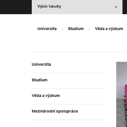
Výběr fakulty
Univerzita
Studium
Věda a výzkum
Univerzita
Studium
Věda a výzkum
Mezinárodní spolupráce