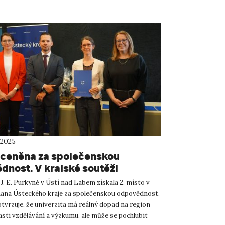
 2025
ceněna za společenskou
dnost. V krajské soutěži
a 2. místo
J. E. Purkyně v Ústí nad Labem získala 2. místo v
ana Ústeckého kraje za společenskou odpovědnost.
tvrzuje, že univerzita má reálný dopad na region
asti vzdělávání a výzkumu, ale může se pochlubit