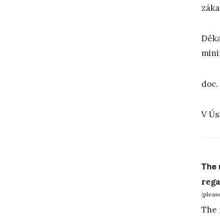
záka
Děka
mini
doc.
V Ús
The 
rega
〈pleas
The 