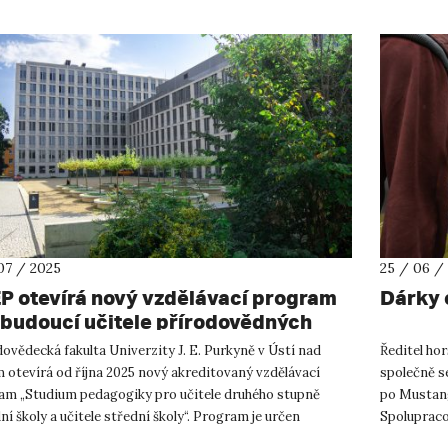
07 / 2025
25 / 06 /
P otevírá nový vzdělávací program
Dárky 
 budoucí učitele přírodovědných
rů
ovědecká fakulta Univerzity J. E. Purkyně v Ústí nad
Ředitel ho
 otevírá od října 2025 nový akreditovaný vzdělávací
společně s
am „Studium pedagogiky pro učitele druhého stupně
po Mustang
ní školy a učitele střední školy“. Program je určen
Spolupraco
vším odborníkům z ...
svýc...