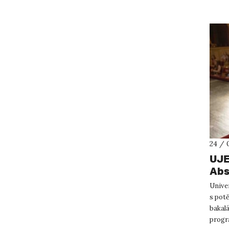
24 / 
UJE
Abs
dip
Unive
s pot
bakal
progr