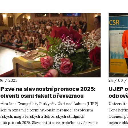
06 / 2025
24 / 06 /
P zve na slavnostní promoce 2025:
UJEP o
olventi osmi fakult převezmou
odpově
lomy během léta a na podzim
obsadil
rzita Jana Evangelisty Purkyně v Ústí nad Labem (UJEP)
Univerzita 
ěšením oznamuje termíny konání promocí absolventů
Ceně hejtm
ářských, magisterských a doktorských studijních
Ocenění po
amů pro rok 2025. Slavnostní akce proběhnou v červnu a
nejen v obl