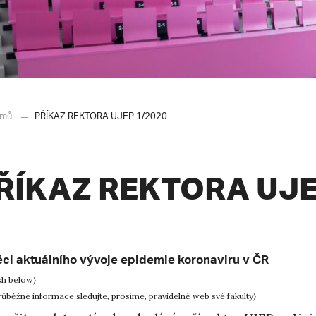
mů
PŘÍKAZ REKTORA UJEP 1/2020
ŘÍKAZ REKTORA UJE
ěci aktuálního vývoje epidemie koronaviru v ČR
sh below〉
růběžné informace sledujte, prosíme, pravidelně web své fakulty〉