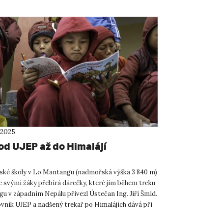
 2025
od UJEP až do Himalájí
rské školy v Lo Mantangu (nadmořská výška 3 840 m)
e svými žáky přebírá dárečky, které jim během treku
u v západním Nepálu přivezl Ústečan Ing. Jiří Šmíd.
vník UJEP a nadšený trekař po Himalájích dává při