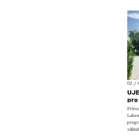
02 / 
UJE
pro
obo
Přírod
Labem
progr
základ
přede