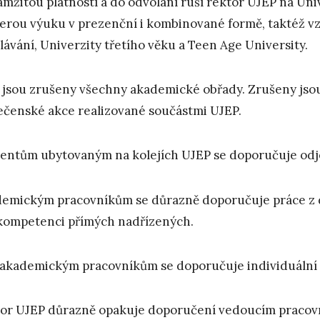
amžitou platností a do odvolání ruší rektor UJEP na Uni
erou výuku v prezenční i kombinované formě, taktéž vz
lávání, Univerzity třetího věku a Teen Age University.
 jsou zrušeny všechny akademické obřady. Zrušeny jsou
ečenské akce realizované součástmi UJEP.
entům ubytovaným na kolejích UJEP se doporučuje odj
emickým pracovníkům se důrazně doporučuje práce z d
 kompetenci přímých nadřízených.
akademickým pracovníkům se doporučuje individuální 
or UJEP důrazně opakuje doporučení vedoucím pracov