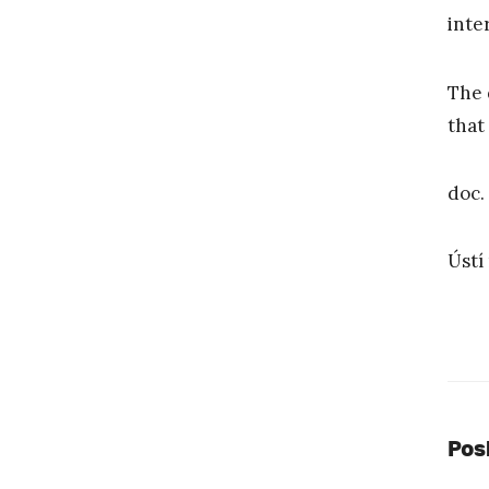
inte
The 
that 
doc.
Ústí
Pos