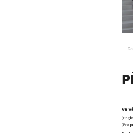
Do
P
ve v
〈Engli
〈Pro p