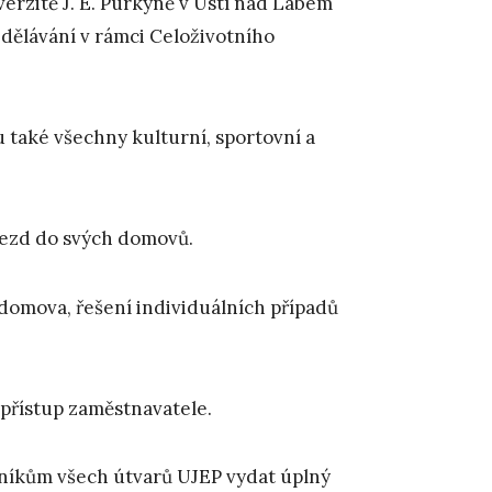
verzitě J. E. Purkyně v Ústí nad Labem
dělávání v rámci Celoživotního
 také všechny kulturní, sportovní a
ezd do svých domovů.
omova, řešení individuálních případů
přístup zaměstnavatele.
níkům všech útvarů UJEP vydat úplný