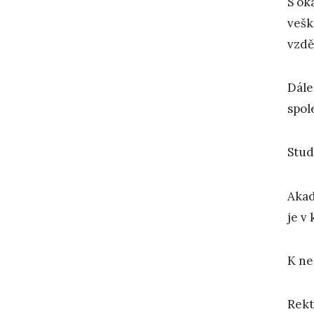
S ok
vešk
vzdě
Dále
spol
Stud
Akad
je v
K ne
Rekt