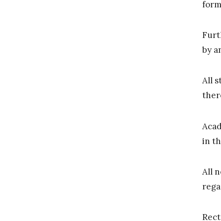
form
Furt
by a
All 
ther
Acad
in t
All 
rega
Rect