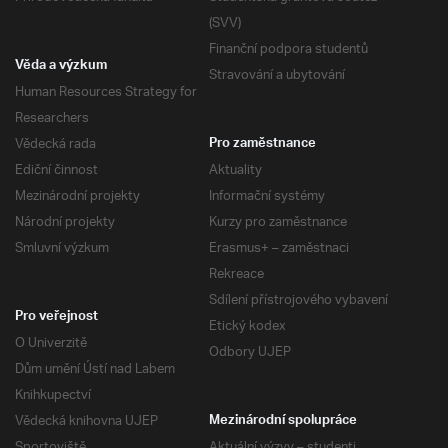
(SVV)
Finanční podpora studentů
Věda a výzkum
Stravování a ubytování
Human Resources Strategy for
Researchers
Vědecká rada
Pro zaměstnance
Ediční činnost
Aktuality
Mezinárodní projekty
Informační systémy
Národní projekty
Kurzy pro zaměstnance
Smluvní výzkum
Erasmus+ – zaměstnaci
Rekreace
Sdílení přístrojového vybavení
Pro veřejnost
Etický kodex
O Univerzitě
Odbory UJEP
Dům umění Ústí nad Labem
Knihkupectví
Vědecká knihovna UJEP
Mezinárodní spolupráce
Sportoviště
Aktuální výzvy – studenti