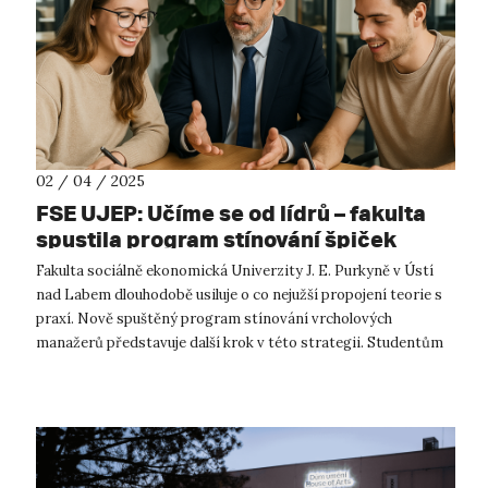
02 / 04 / 2025
FSE UJEP: Učíme se od lídrů – fakulta
spustila program stínování špiček
praxe
Fakulta sociálně ekonomická Univerzity J. E. Purkyně v Ústí
nad Labem dlouhodobě usiluje o co nejužší propojení teorie s
praxí. Nově spuštěný program stínování vrcholových
manažerů představuje další krok v této strategii. Studentům
nabízí jedinečnou mo...