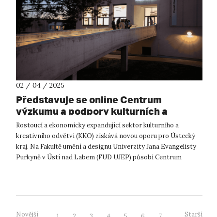
02 / 04 / 2025
Představuje se online Centrum
výzkumu a podpory kulturních a
kreativních odvětví FUD UJEP
Rostoucí a ekonomicky expandující sektor kulturního a
kreativního odvětví (KKO) získává novou oporu pro Ústecký
kraj. Na Fakultě umění a designu Univerzity Jana Evangelisty
Purkyně v Ústí nad Labem (FUD UJEP) působí Centrum
výzkumu a podpory kulturních...
Novější
Starší
1
2
3
4
5
6
7