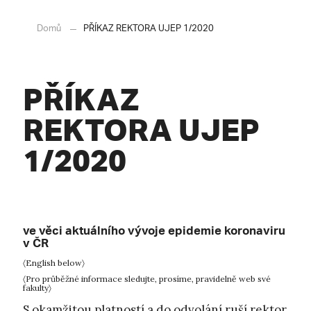
Domů
PŘÍKAZ REKTORA UJEP 1/2020
PŘÍKAZ
REKTORA UJEP
1/2020
ve věci aktuálního vývoje epidemie koronaviru
v ČR
〈English below〉
〈Pro průběžné informace sledujte, prosíme, pravidelně web své
fakulty〉
S okamžitou platností a do odvolání ruší rektor