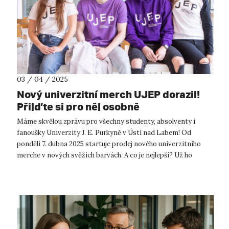
03 / 04 / 2025
Nový univerzitní merch UJEP dorazil!
Přijďte si pro něj osobně
Máme skvělou zprávu pro všechny studenty, absolventy i
fanoušky Univerzity J. E. Purkyně v Ústí nad Labem! Od
pondělí 7. dubna 2025 startuje prodej nového univerzitního
merche v nových svěžích barvách. A co je nejlepší? Už ho
nemusíte objednávat přes e...