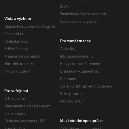
(SVV)
Finanční podpora studentů
Věda a výzkum
Stravování a ubytování
Human Resources Strategy for
Researchers
Vědecká rada
Pro zaměstnance
Ediční činnost
Aktuality
Mezinárodní projekty
Informační systémy
Národní projekty
Kurzy pro zaměstnance
Smluvní výzkum
Erasmus+ – zaměstnaci
Rekreace
Sdílení přístrojového vybavení
Pro veřejnost
Etický kodex
O Univerzitě
Odbory UJEP
Dům umění Ústí nad Labem
Knihkupectví
Vědecká knihovna UJEP
Mezinárodní spolupráce
Sportoviště
Aktuální výzvy – studenti