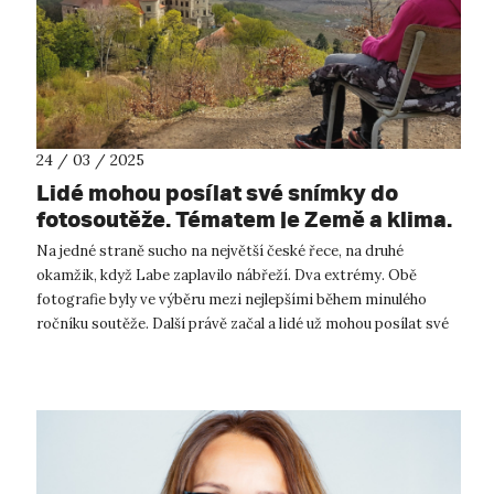
24 / 03 / 2025
Lidé mohou posílat své snímky do
fotosoutěže. Tématem je Země a klima.
Z nejlepších vznikne na UJEP výstava
Na jedné straně sucho na největší české řece, na druhé
okamžik, když Labe zaplavilo nábřeží. Dva extrémy. Obě
fotografie byly ve výběru mezi nejlepšími během minulého
ročníku soutěže. Další právě začal a lidé už mohou posílat své
fotografie. „Soutě...