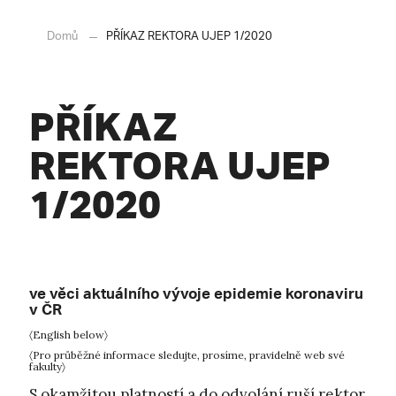
Domů
PŘÍKAZ REKTORA UJEP 1/2020
PŘÍKAZ
REKTORA UJEP
1/2020
ve věci aktuálního vývoje epidemie koronaviru
v ČR
〈English below〉
〈Pro průběžné informace sledujte, prosíme, pravidelně web své
fakulty〉
S okamžitou platností a do odvolání ruší rektor