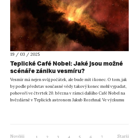
19 / 03 / 2025
Teplické Café Nobel: Jaké jsou možné
scénáře zániku vesmíru?
Vesmír má nejen svůj počátek, ale bude mít i konec. O tom, jak
by podle představ současné vědy takový konec mohl vypadat,
pohovoří ve čtvrtek 20. března v rámci dalšího Café Nobel na
hvězdárně v Teplicích astronom Jakub Rozehnal. Ve výzkumu
vzniku ...
Novější
Starší
1
2
3
4
5
6
7