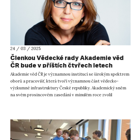
24 / 03 / 2025
Členkou Vědecké rady Akademie věd
ČR bude v příštích čtyřech letech
emeritní děkanka FF UJEP prof.
Akademie věd ČR je významnou institucí se širokým spektrem
Michaela Hrubá
oborů a pracovišť, která tvoří významnou část vědecko-
výzkumné infrastruktury České republiky. Akademický sněm
na svém prosincovém zasedání v minulém roce zvolil
kandidáta na nového předsedu pr...