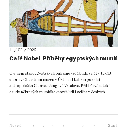
11 / 02 / 2025
Café Nobel: Příběhy egyptských mumií
O umění staroegyptských balzamovačů bude ve čtvrtek 13.
února v Oblastním muzeu v Ústí nad Labem povídat
antropoložka Gabriela Jungová Vrtalová. Přiblíží vám také
osudy některých mumifikovaných lidí i zvířat z českých
muzejních sbírek. Egyptské mumi...
Novější
Starší
1
2
3
4
5
6
7