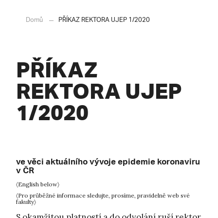
Domů
PŘÍKAZ REKTORA UJEP 1/2020
PŘÍKAZ
REKTORA UJEP
1/2020
ve věci aktuálního vývoje epidemie koronaviru
v ČR
〈English below〉
〈Pro průběžné informace sledujte, prosíme, pravidelně web své
fakulty〉
S okamžitou platností a do odvolání ruší rektor