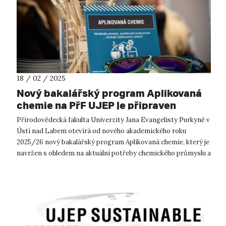
18 / 02 / 2025
Nový bakalářský program Aplikovaná
chemie na PřF UJEP je připraven
přijmout první studenty
Přírodovědecká fakulta Univerzity Jana Evangelisty Purkyně v
Ústí nad Labem otevírá od nového akademického roku
2025/26 nový bakalářský program Aplikovaná chemie, který je
navržen s ohledem na aktuální potřeby chemického průmyslu a
moderní trendy ve vz...