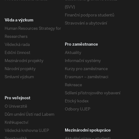
(SVV)
Finanční podpora studentů
Věda a výzkum
Stravování a ubytování
Human Resources Strategy for
Researchers
Vědecká rada
Pro zaměstnance
Ediční činnost
Aktuality
Mezinárodní projekty
Informační systémy
Národní projekty
Kurzy pro zaměstnance
Smluvní výzkum
Erasmus+ – zaměstnaci
Rekreace
Sdílení přístrojového vybavení
Pro veřejnost
Etický kodex
O Univerzitě
Odbory UJEP
Dům umění Ústí nad Labem
Knihkupectví
Vědecká knihovna UJEP
Mezinárodní spolupráce
Sportoviště
Aktuální výzvy – studenti