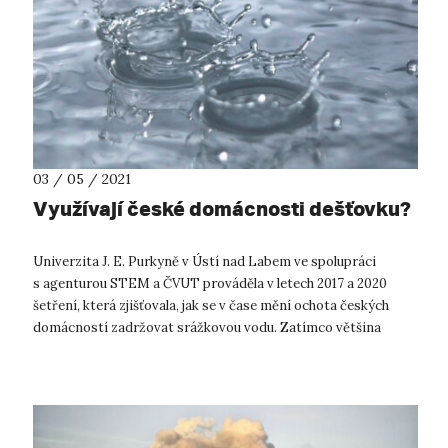
03 / 05 / 2021
Využívají české domácnosti dešťovku?
Univerzita J. E. Purkyně v Ústí nad Labem ve spolupráci
s agenturou STEM a ČVUT prováděla v letech 2017 a 2020
šetření, která zjišťovala, jak se v čase mění ochota českých
domácností zadržovat srážkovou vodu. Zatímco většina
domácností žijících v rodin...