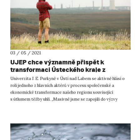
03 / 05 / 2021
UJEP chce významně přispět k
transformaci Ústeckého kraje z
uhelného na kreativní
Univerzita J. E. Purkyně v Ústí nad Labem se aktivně hlásí o
roli jednoho z hlavních aktérů v procesu společenské a
ekonomické transformace našeho regionu související
s útlumem těžby uhlí. „Masivně jsme se zapojili do výzvy
Ústeckého kraje pro před...