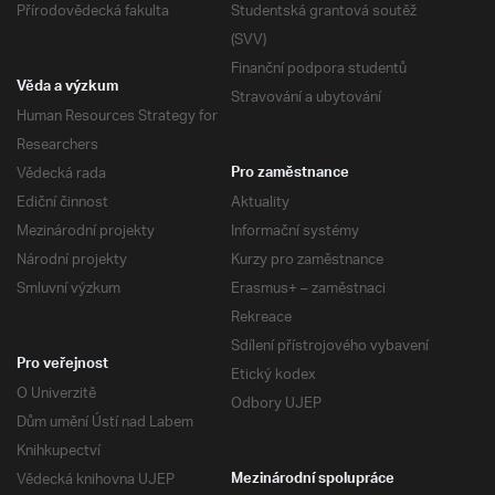
Přírodovědecká fakulta
Studentská grantová soutěž
(SVV)
Finanční podpora studentů
Věda a výzkum
Stravování a ubytování
Human Resources Strategy for
Researchers
Vědecká rada
Pro zaměstnance
Ediční činnost
Aktuality
Mezinárodní projekty
Informační systémy
Národní projekty
Kurzy pro zaměstnance
Smluvní výzkum
Erasmus+ – zaměstnaci
Rekreace
Sdílení přístrojového vybavení
Pro veřejnost
Etický kodex
O Univerzitě
Odbory UJEP
Dům umění Ústí nad Labem
Knihkupectví
Vědecká knihovna UJEP
Mezinárodní spolupráce