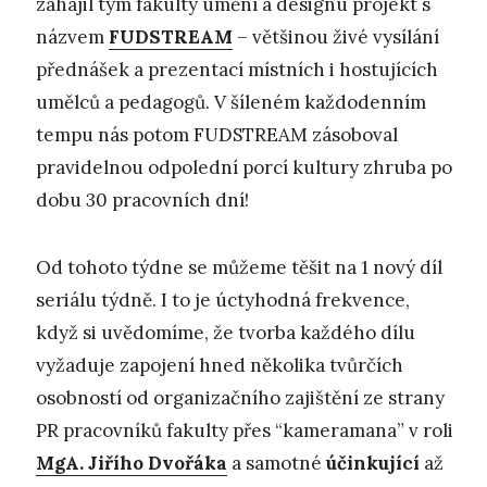
zahájil tým fakulty umění a designu projekt s
názvem
FUDSTREAM
– většinou živé vysílání
přednášek a prezentací místních i hostujících
umělců a pedagogů. V šíleném každodenním
tempu nás potom FUDSTREAM zásoboval
pravidelnou odpolední porcí kultury zhruba po
dobu 30 pracovních dní!
Od tohoto týdne se můžeme těšit na 1 nový díl
seriálu týdně. I to je úctyhodná frekvence,
když si uvědomíme, že tvorba každého dílu
vyžaduje zapojení hned několika tvůrčích
osobností od organizačního zajištění ze strany
PR pracovníků fakulty přes “kameramana” v roli
MgA. Jiřího Dvořáka
a samotné
účinkující
až