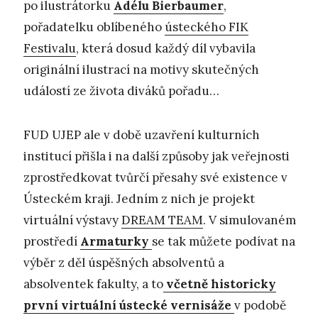
po ilustrátorku
Adélu Bierbaumer
,
pořadatelku oblíbeného
ústeckého FIK
Festivalu
, která dosud každý díl vybavila
originální ilustrací na motivy skutečných
událostí ze života diváků pořadu…
FUD UJEP ale v době uzavření kulturních
institucí přišla i na další způsoby jak veřejnosti
zprostředkovat tvůrčí přesahy své existence v
Ústeckém kraji. Jedním z nich je projekt
virtuální výstavy
DREAM TEAM
. V simulovaném
prostředí
Armaturky
se tak můžete podívat na
výběr z děl úspěšných absolventů a
absolventek fakulty, a to
včetně historicky
první virtuální ústecké vernisáže
v podobě