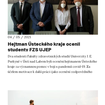
04 / 05 / 2021
Hejtman Ústeckého kraje ocenil
studenty FZS UJEP
Dva studenti Fakulty zdravotnických studií Univerzity J. E.
Purkyně v Ústí nad Labem byli oceněni hejtmanem Ústeckého
kraje za významnou pomoc v boji s pandemií covid-19. Za
účelem motivace k další práci i jako ocenění zodpovědného
přístupu k pracov...