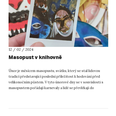
12 / 02 / 2024
Masopust v knihovně
Únor je měsícem masopustu, svátku, který se stal lidovou
tradicí představující poslední příležitost k hodování před
velikonočním půstem. V tyto únorové dny se v souvislosti s
masopustem pořádají karnevaly a lidé se převlékají do
nejrůznějších kostýmů a...