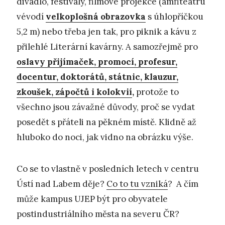
divadlo, festivaly, filmové projekce (amfiteátru
vévodí
velkoplošná obrazovka
s úhlopříčkou
5,2 m) nebo třeba jen tak, pro piknik a kávu z
přilehlé Literární kavárny. A samozřejmě pro
oslavy přijímaček, promocí, profesur,
docentur, doktorátů, státnic, klauzur,
zkoušek, zápočtů i kolokvií
,
protože to
všechno jsou závažné důvody, proč se vydat
posedět s přáteli na pěkném místě. Klidně až
hluboko do noci, jak vidno na obrázku výše.
Co se to vlastně v posledních letech v centru
Ústí nad Labem děje?
Co to tu vzniká
? A čím
může kampus UJEP být pro obyvatele
postindustriálního města na severu ČR?