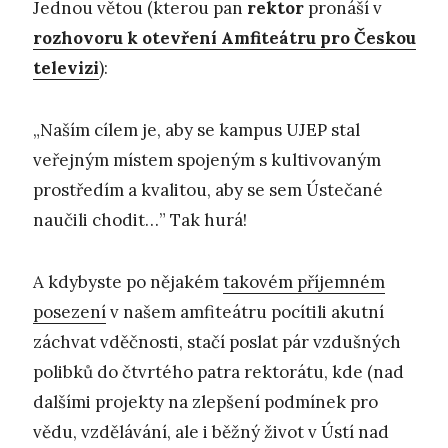
Jednou větou (kterou pan
rektor
pronáší v
rozhovoru k otevření Amfiteátru pro Českou
televizi
):
„Naším cílem je, aby se kampus UJEP stal
veřejným místem spojeným s kultivovaným
prostředím a kvalitou, aby se sem Ústečané
naučili chodit…” Tak hurá!
A kdybyste po nějakém
takovém příjemném
posezení
v našem amfiteátru pocítili akutní
záchvat vděčnosti, stačí poslat pár vzdušných
polibků do čtvrtého patra rektorátu, kde (nad
dalšími projekty na zlepšení podmínek pro
vědu, vzdělávání, ale i běžný život v Ústí nad