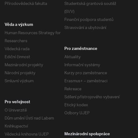
Přírodovědecká fakulta
Studentská grantová soutěž
(SVV)
Finanční podpora studentů
Věda a výzkum
Stravování a ubytování
Human Resources Strategy for
Researchers
Vědecká rada
Pro zaměstnance
Ediční činnost
Aktuality
Mezinárodní projekty
Informační systémy
Národní projekty
Kurzy pro zaměstnance
Smluvní výzkum
Erasmus+ – zaměstnaci
Rekreace
Sdílení přístrojového vybavení
Pro veřejnost
Etický kodex
O Univerzitě
Odbory UJEP
Dům umění Ústí nad Labem
Knihkupectví
Vědecká knihovna UJEP
Mezinárodní spolupráce