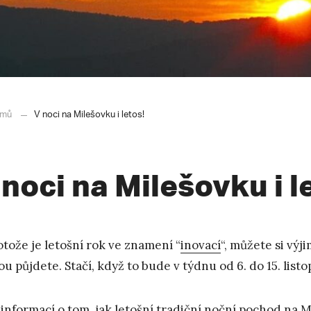
mů
V noci na Milešovku i letos!
 noci na Milešovku i l
otože je letošní rok ve znamení “
inovací
“, můžete si výj
ou půjdete. Stačí, když to bude v týdnu od 6. do 15. list
 informací o tom, jak letošní tradiční noční pochod na 