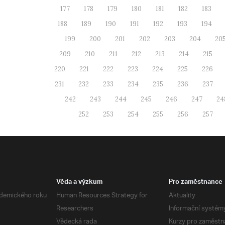
177
178
179
180
181
182
183
188
189
190
191
192
193
194
199
200
201
202
203
204
20
209
210
211
212
213
214
215
220
221
222
223
224
225
226
231
232
233
234
235
236
237
242
243
244
245
246
247
24
252
253
254
255
256
257
Věda a výzkum
Pro zaměstnance
demického roku
Human Resources Strategy for
Aktuality
Researchers
Informační systém
Vědecká rada
Kurzy pro zaměstn