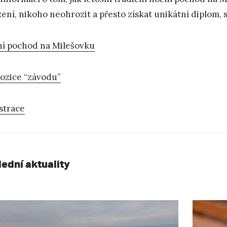
zení, nikoho neohrozit a přesto získat unikátní diplom, 
í pochod na Milešovku
ozice “závodu”
strace
lední aktuality