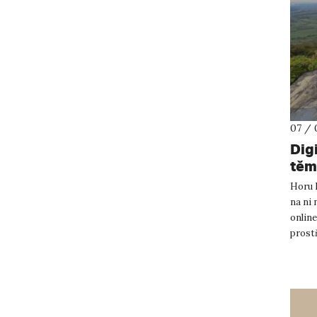
07 / 
Dig
těm
Horu B
na ni 
online
prost
získal 