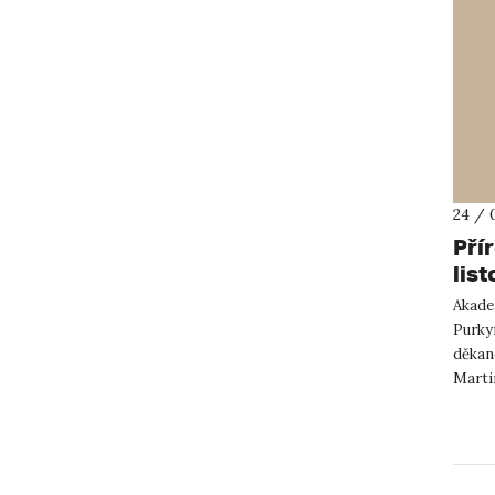
24 / 
Pří
lis
Akadem
Purky
děkan
Marti
statut