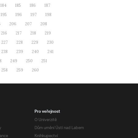
184
185
186
187
195
196
197
198
5
206
207
208
216
217
218
219
227
228
229
230
238
239
240
241
8
249
250
251
258
259
260
Pro veřejnost
O Univerzitě
y
Dům umění Ústí nad Labem
ance
Knihkupectví