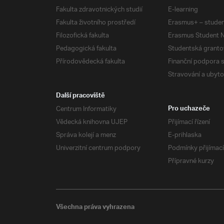
Fakulta zdravotnických studií
E-learning
Fakulta životního prostředí
Erasmus+ – studen
Filozofická fakulta
Erasmus Student N
Pedagogická fakulta
Studentská granto
Přírodovědecká fakulta
Finanční podpora 
Stravování a ubyto
Další pracoviště
Centrum Informatiky
Pro uchazeče
Vědecká knihovna UJEP
Přijímací řízení
Správa kolejí a menz
E-prihlaska
Univerzitní centrum podpory
Podmínky přijímací
Přípravné kurzy
Všechna práva vyhrazena