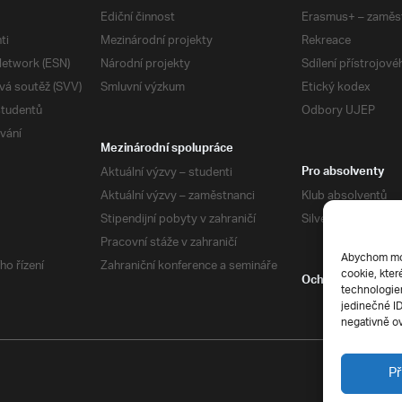
Ediční činnost
Erasmus+ – zaměs
ti
Mezinárodní projekty
Rekreace
etwork (ESN)
Národní projekty
Sdílení přístrojov
vá soutěž (SVV)
Smluvní výzkum
Etický kodex
studentů
Odbory UJEP
vání
Mezinárodní spolupráce
Aktuální výzvy – studenti
Pro absolventy
Aktuální výzvy – zaměstnanci
Klub absolventů
Stipendijní pobyty v zahraničí
Silverius
Pracovní stáže v zahraničí
Abychom mohl
ho řízení
Zahraniční konference a semináře
cookie, kter
Ochrana soukrom
technologiem
jedinečné I
negativně ov
Př