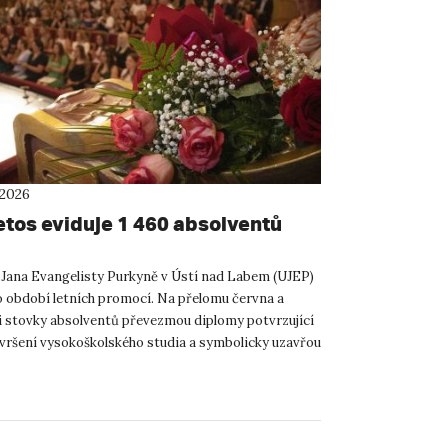
 2026
etos eviduje 1 460 absolventů
 Jana Evangelisty Purkyně v Ústí nad Labem (UJEP)
o období letních promocí. Na přelomu června a
i stovky absolventů převezmou diplomy potvrzující
vršení vysokoškolského studia a symbolicky uzavřou
namn...