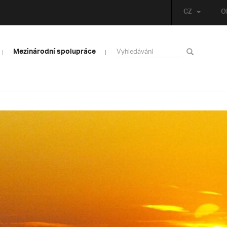
CZ
O
Mezinárodní spolupráce