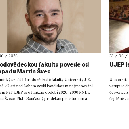
06 / 2026
23 / 06 /
rodovědeckou fakultu povede od
UJEP l
topadu Martin Švec
ický senát Přírodovědecké fakulty Univerzity J. E.
Univerzita
ně v Ústí nad Labem zvolil kandidátem na jmenování
vstupuje d
em PřF UJEP pro funkční období 2026–2030 RNDr.
července s
na Švece, Ph.D. Současný proděkan pro studium a
úspěšné za
ární zástupce děkana byl ve ...
jednu z výz