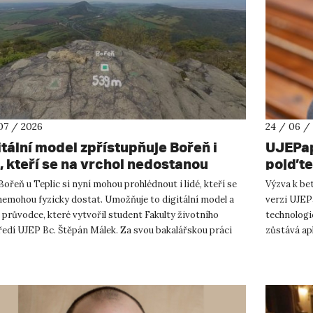
07 / 2026
24 / 06 /
itální model zpřístupňuje Bořeň i
UJEPap
, kteří se na vrchol nedostanou
pojďte 
ořeň u Teplic si nyní mohou prohlédnout i lidé, kteří se
Výzva k be
nemohou fyzicky dostat. Umožňuje to digitální model a
verzi UJEP
 průvodce, které vytvořil student Fakulty životního
technologi
ředí UJEP Bc. Štěpán Málek. Za svou bakalářskou práci
zůstává ap
stipe...
pozadí chc