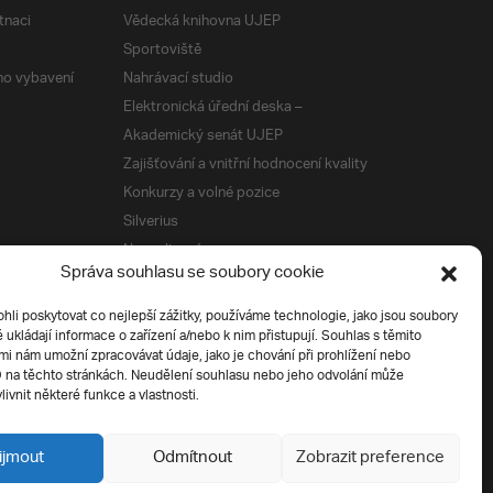
tnaci
Vědecká knihovna UJEP
Sportoviště
ého vybavení
Nahrávací studio
Elektronická úřední deska –
Akademický senát UJEP
Zajišťování a vnitřní hodnocení kvality
Konkurzy a volné pozice
Silverius
Napsali o nás
Správa souhlasu se soubory cookie
Tiskové zprávy
i poskytovat co nejlepší zážitky, používáme technologie, jako jsou soubory
é ukládají informace o zařízení a/nebo k nim přistupují. Souhlas s těmito
í
i nám umožní zpracovávat údaje, jako je chování při prohlížení nebo
D na těchto stránkách. Neudělení souhlasu nebo jeho odvolání může
livnit některé funkce a vlastnosti.
ijmout
Odmítnout
Zobrazit preference