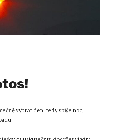
etos!
imečně vybrat den, tedy spíše noc,
opadu.
Milešovku uskutečnit, dodržet vládní