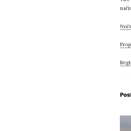
naří
Nočn
Prop
Regi
Pos