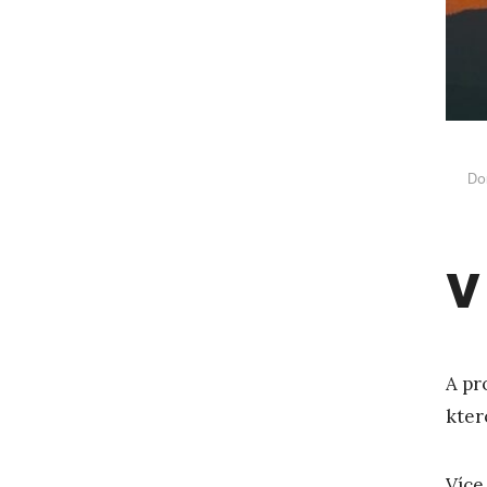
Do
V
A pr
kter
Více