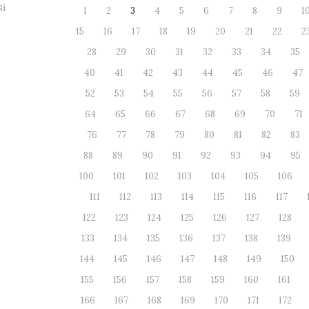
ší
1
2
3
4
5
6
7
8
9
1
15
16
17
18
19
20
21
22
2
28
29
30
31
32
33
34
35
40
41
42
43
44
45
46
47
52
53
54
55
56
57
58
59
64
65
66
67
68
69
70
71
76
77
78
79
80
81
82
83
88
89
90
91
92
93
94
95
100
101
102
103
104
105
106
111
112
113
114
115
116
117
122
123
124
125
126
127
128
133
134
135
136
137
138
139
144
145
146
147
148
149
150
155
156
157
158
159
160
161
166
167
168
169
170
171
172