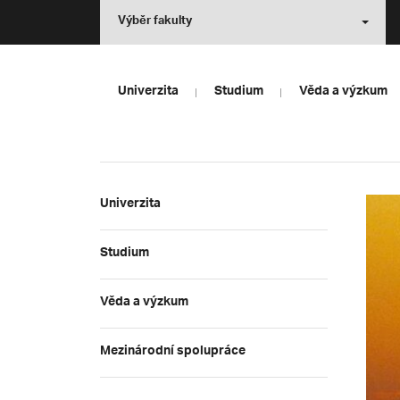
Výběr fakulty
Univerzita
Studium
Věda a výzkum
Univerzita
Studium
Věda a výzkum
Mezinárodní spolupráce