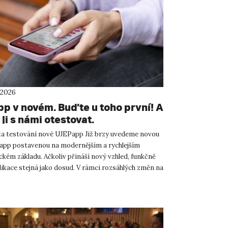
 2026
p v novém. Buďte u toho první! A
ji s námi otestovat.
ta testování nové UJEPapp Již brzy uvedeme novou
app postavenou na modernějším a rychlejším
ckém základu. Ačkoliv přináší nový vzhled, funkčně
likace stejná jako dosud. V rámci rozsáhlých změn na
eme...