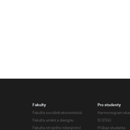
Fakulty
Pro studenty
Fakulta sociálně ekonomická
Harmonogram aka
Fakulta umění a designu
IS STAG
Fakulta strojního inženýrství
Průkaz studenta