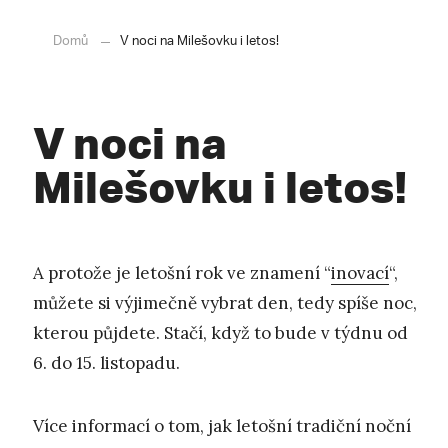
Domů
V noci na Milešovku i letos!
V noci na
Milešovku i letos!
A protože je letošní rok ve znamení “
inovací
“,
můžete si výjimečně vybrat den, tedy spíše noc,
kterou půjdete. Stačí, když to bude v týdnu od
6. do 15. listopadu.
Více informací o tom, jak letošní tradiční noční