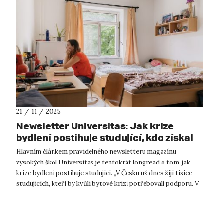
21 / 11 / 2025
Newsletter Universitas: Jak krize
bydlení postihuje studující, kdo získal
prestižní granty a mnoho dalšího
Hlavním článkem pravidelného newsletteru magazínu
vysokých škol Universitas je tentokrát longread o tom, jak
krize bydlení postihuje studující. „V Česku už dnes žijí tisíce
studujících, kteří by kvůli bytové krizi potřebovali podporu. V
dnešním systému...