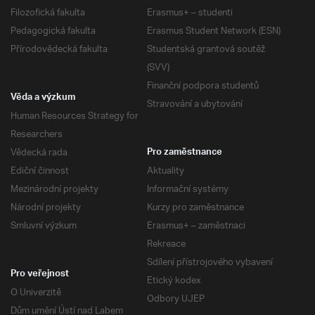
Filozofická fakulta
Erasmus+ – studenti
Pedagogická fakulta
Erasmus Student Network (ESN)
Přírodovědecká fakulta
Studentská grantová soutěž
(SVV)
Finanční podpora studentů
Věda a výzkum
Stravování a ubytování
Human Resources Strategy for
Researchers
Vědecká rada
Pro zaměstnance
Ediční činnost
Aktuality
Mezinárodní projekty
Informační systémy
Národní projekty
Kurzy pro zaměstnance
Smluvní výzkum
Erasmus+ – zaměstnaci
Rekreace
Sdílení přístrojového vybavení
Pro veřejnost
Etický kodex
O Univerzitě
Odbory UJEP
Dům umění Ústí nad Labem