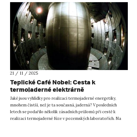
21 / 11 / 2025
Teplické Café Nobel: Cesta k
termojaderné elektrárně
Jaké jsou vyhlídky pro realizaci termojaderné energetiky,
mnohem čistší, než je ta současná, jaderná? V posledních
letech se podařilo několik zásadních průlomů při cestě k
realizaci termojaderné fúze v pozemských laboratořích. Na
teplické hvězdárně o t...