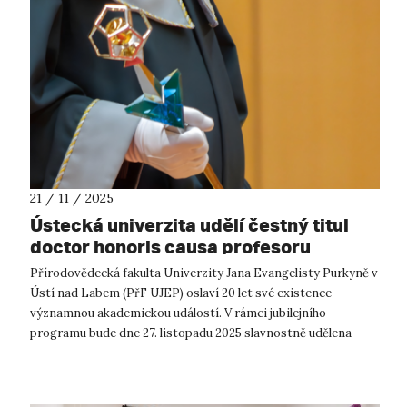
21 / 11 / 2025
Ústecká univerzita udělí čestný titul
doctor honoris causa profesoru
Williamu R. Smithovi
Přírodovědecká fakulta Univerzity Jana Evangelisty Purkyně v
Ústí nad Labem (PřF UJEP) oslaví 20 let své existence
významnou akademickou událostí. V rámci jubilejního
programu bude dne 27. listopadu 2025 slavnostně udělena
čestná vědecká hodnost doctor...