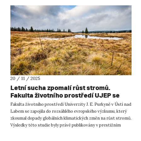
20 / 11 / 2025
Letní sucha zpomalí růst stromů.
Fakulta životního prostředí UJEP se
podílela na výzkumu v publikovaném v
Fakulta životního prostředí Univerzity J. E. Purkyně v Ústí nad
prestižním časopise.
Labem se zapojila do rozsáhlého evropského výzkumu, který
zkoumal dopady globálních klimatických změn na růst stromů.
Výsledky této studie byly právě publikovány v prestižním
vědeckém časo...