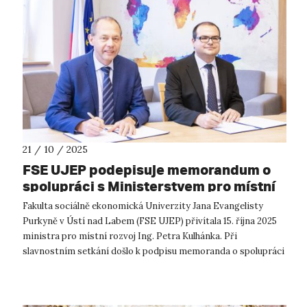
21 / 10 / 2025
FSE UJEP podepisuje memorandum o
spolupráci s Ministerstvem pro místní
rozvoj ČR
Fakulta sociálně ekonomická Univerzity Jana Evangelisty
Purkyně v Ústí nad Labem (FSE UJEP) přivítala 15. října 2025
ministra pro místní rozvoj Ing. Petra Kulhánka. Při
slavnostním setkání došlo k podpisu memoranda o spolupráci
mezi fakultou a Minister...