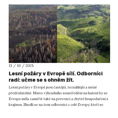
13 / 10 / 2025
Lesní požáry v Evropě sílí. Odborníci
radí: učme se s ohněm žít.
Lesní požáry v Evropě jsou častější, rozsáhlejší a méně
předvídatelné. Místo výhradního soustředění na hašení by se
Evropa měla zaměřit také na prevenci a chytré hospodaření s
krajinou. Shodli se na tom odborníci z celé Evropy, kteří se
sjeli do Děčína...