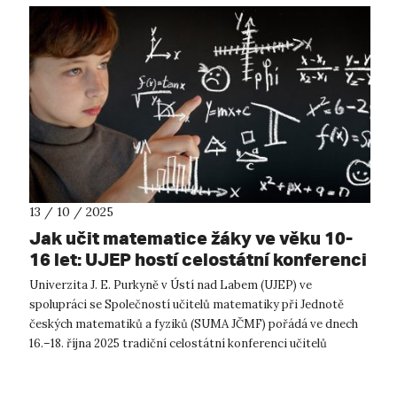
13 / 10 / 2025
Jak učit matematice žáky ve věku 10-
16 let: UJEP hostí celostátní konferenci
učitelů
Univerzita J. E. Purkyně v Ústí nad Labem (UJEP) ve
spolupráci se Společností učitelů matematiky při Jednotě
českých matematiků a fyziků (SUMA JČMF) pořádá ve dnech
16.–18. října 2025 tradiční celostátní konferenci učitelů
matematiky s názvem Jak učit ...