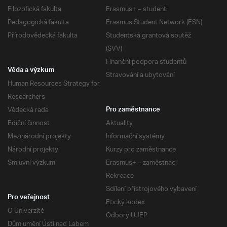
Filozofická fakulta
Erasmus+ – studenti
Pedagogická fakulta
Erasmus Student Network (ESN)
Přírodovědecká fakulta
Studentská grantová soutěž
(SVV)
Finanční podpora studentů
Věda a výzkum
Stravování a ubytování
Human Resources Strategy for
Researchers
Vědecká rada
Pro zaměstnance
Ediční činnost
Aktuality
Mezinárodní projekty
Informační systémy
Národní projekty
Kurzy pro zaměstnance
Smluvní výzkum
Erasmus+ – zaměstnaci
Rekreace
Sdílení přístrojového vybavení
Pro veřejnost
Etický kodex
O Univerzitě
Odbory UJEP
Dům umění Ústí nad Labem