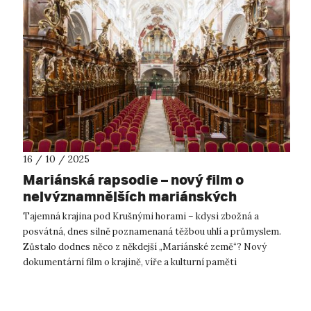
16 / 10 / 2025
Mariánská rapsodie – nový film o
nejvýznamnějších mariánských
poutních místech ve východním
Tajemná krajina pod Krušnými horami – kdysi zbožná a
Podkrušnohoří
posvátná, dnes silně poznamenaná těžbou uhlí a průmyslem.
Zůstalo dodnes něco z někdejší „Mariánské země“? Nový
dokumentární film o krajině, víře a kulturní paměti
severozápadních Čech – Mariánská ra...