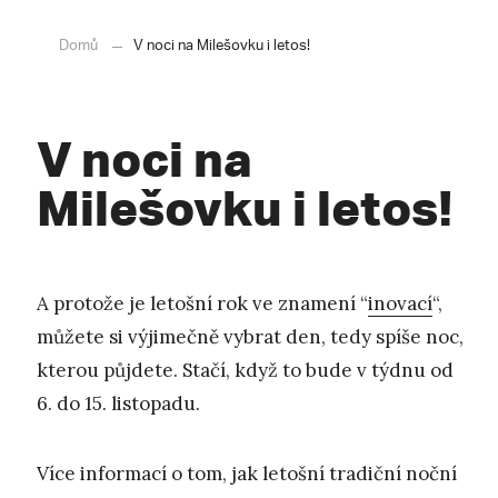
Domů
V noci na Milešovku i letos!
V noci na
Milešovku i letos!
A protože je letošní rok ve znamení “
inovací
“,
můžete si výjimečně vybrat den, tedy spíše noc,
kterou půjdete. Stačí, když to bude v týdnu od
6. do 15. listopadu.
Více informací o tom, jak letošní tradiční noční