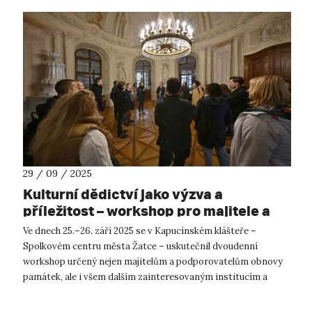
29 / 09 / 2025
Kulturní dědictví jako výzva a
příležitost – workshop pro majitele a
podporovatele obnovy památek
Ve dnech 25.–26. září 2025 se v Kapucínském klášteře –
Spolkovém centru města Žatce – uskutečnil dvoudenní
workshop určený nejen majitelům a podporovatelům obnovy
památek, ale i všem dalším zainteresovaným institucím a
orgánům, které se na procesu obno...