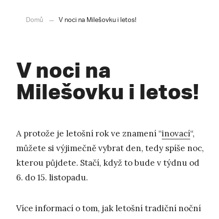
Domů
V noci na Milešovku i letos!
V noci na
Milešovku i letos!
A protože je letošní rok ve znamení “
inovací
“,
můžete si výjimečně vybrat den, tedy spíše noc,
kterou půjdete. Stačí, když to bude v týdnu od
6. do 15. listopadu.
Více informací o tom, jak letošní tradiční noční