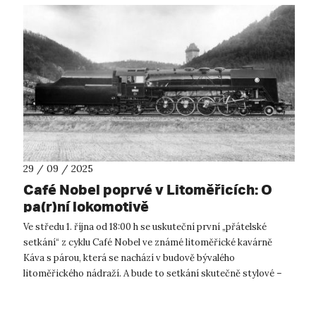
29 / 09 / 2025
Café Nobel poprvé v Litoměřicích: O
pa(r)ní lokomotivě
Ve středu 1. října od 18:00 h se uskuteční první „přátelské
setkání“ z cyklu Café Nobel ve známé litoměřické kavárně
Káva s párou, která se nachází v budově bývalého
litoměřického nádraží. A bude to setkání skutečně stylové –
historik designu Mgr. Jiří...