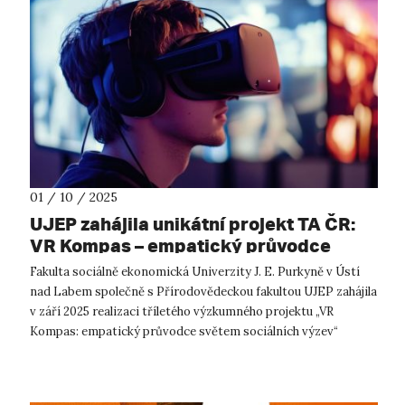
01 / 10 / 2025
UJEP zahájila unikátní projekt TA ČR:
VR Kompas – empatický průvodce
světem sociálních výzev
Fakulta sociálně ekonomická Univerzity J. E. Purkyně v Ústí
nad Labem společně s Přírodovědeckou fakultou UJEP zahájila
v září 2025 realizaci tříletého výzkumného projektu „VR
Kompas: empatický průvodce světem sociálních výzev“
(TQ23000162), podpořenéh...