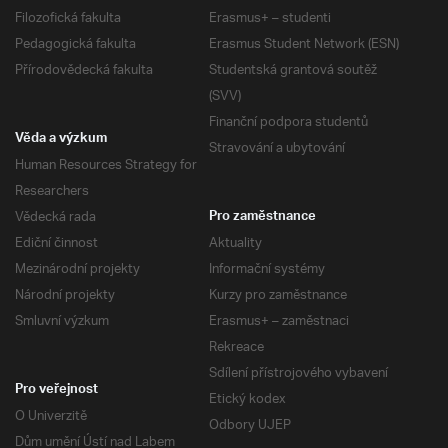
Filozofická fakulta
Erasmus+ – studenti
Pedagogická fakulta
Erasmus Student Network (ESN)
Přírodovědecká fakulta
Studentská grantová soutěž
(SVV)
Finanční podpora studentů
Věda a výzkum
Stravování a ubytování
Human Resources Strategy for
Researchers
Vědecká rada
Pro zaměstnance
Ediční činnost
Aktuality
Mezinárodní projekty
Informační systémy
Národní projekty
Kurzy pro zaměstnance
Smluvní výzkum
Erasmus+ – zaměstnaci
Rekreace
Sdílení přístrojového vybavení
Pro veřejnost
Etický kodex
O Univerzitě
Odbory UJEP
Dům umění Ústí nad Labem