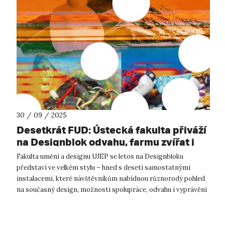
30 / 09 / 2025
Desetkrát FUD: Ústecká fakulta přiváží
na Designblok odvahu, farmu zvířat i
zavlažovací systém inspirovaný
Fakulta umění a designu UJEP se letos na Designbloku
žížalami
představí ve velkém stylu – hned s deseti samostatnými
instalacemi, které návštěvníkům nabídnou různorodý pohled
na současný design, možnosti spolupráce, odvahu i vyprávění
příběhů. Od 8. do 12. říjn...