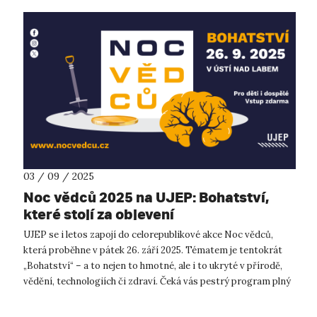
03 / 09 / 2025
Noc vědců 2025 na UJEP: Bohatství,
které stojí za objevení
UJEP se i letos zapojí do celorepublikové akce Noc vědců,
která proběhne v pátek 26. září 2025. Tématem je tentokrát
„Bohatství“ – a to nejen to hmotné, ale i to ukryté v přírodě,
vědění, technologiích či zdraví. Čeká vás pestrý program plný
pokusů, ob...