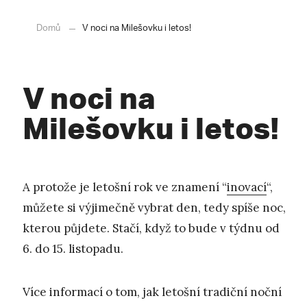
Domů
V noci na Milešovku i letos!
V noci na
Milešovku i letos!
A protože je letošní rok ve znamení “
inovací
“,
můžete si výjimečně vybrat den, tedy spíše noc,
kterou půjdete. Stačí, když to bude v týdnu od
6. do 15. listopadu.
Více informací o tom, jak letošní tradiční noční