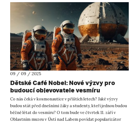
09 / 09 / 2025
Dětské Café Nobel: Nové výzvy pro
budoucí objevovatele vesmíru
Co nás čeká v kosmonautice v příštích letech? Jaké výzvy
budou stát před dnešními žáky a studenty, kteří jednou budou
běžně létat do vesmíru? O tom bude ve čtvrtek 11. září v
Oblastním muzeu v Ústí nad Labem povídat popularizátor
kosmonautiky Milan Hal...