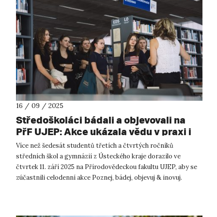
16 / 09 / 2025
Středoškoláci bádali a objevovali na
PřF UJEP: Akce ukázala vědu v praxi i
kouzlo učitelství
Více než šedesát studentů třetích a čtvrtých ročníků
středních škol a gymnázií z Ústeckého kraje dorazilo ve
čtvrtek 11. září 2025 na Přírodovědeckou fakultu UJEP, aby se
zúčastnili celodenní akce Poznej, bádej, objevuj & inovuj.
Fakulta ji připrav...