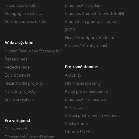
Filozofická fakulta
Erasmus+ – studenti
Pedagogická fakulta
Erasmus Student Network (ESN)
Přírodovědecká fakulta
Studentská grantová soutěž
(SVV)
Finanční podpora studentů
Věda a výzkum
Stravování a ubytování
Human Resources Strategy for
Researchers
Vědecká rada
Pro zaměstnance
Ediční činnost
Aktuality
Mezinárodní projekty
Informační systémy
Národní projekty
Kurzy pro zaměstnance
Smluvní výzkum
Erasmus+ – zaměstnaci
Rekreace
Sdílení přístrojového vybavení
Pro veřejnost
Etický kodex
O Univerzitě
Odbory UJEP
Dům umění Ústí nad Labem