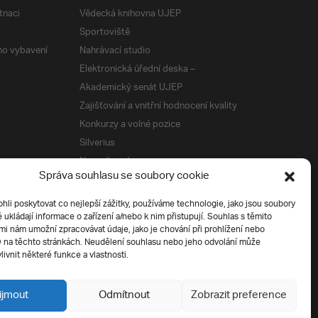
tnaci
Vědecká knihovna UJEP
Sportoviště
ého vybavení
Nahrávací studio
Elektronická úřední deska –
Akademický senát UJEP
Zajišťování a vnitřní hodnocení kvality
Konkurzy a volné pozice
Silverius
Napsali o nás
Správa souhlasu se soubory cookie
Tiskové zprávy
i poskytovat co nejlepší zážitky, používáme technologie, jako jsou soubory
é ukládají informace o zařízení a/nebo k nim přistupují. Souhlas s těmito
í
i nám umožní zpracovávat údaje, jako je chování při prohlížení nebo
D na těchto stránkách. Neudělení souhlasu nebo jeho odvolání může
livnit některé funkce a vlastnosti.
ijmout
Odmítnout
Zobrazit preference