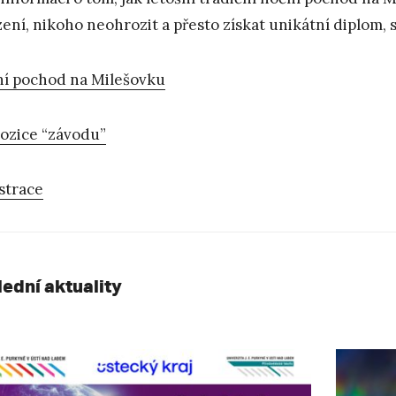
zení, nikoho neohrozit a přesto získat unikátní diplom, 
í pochod na Milešovku
ozice “závodu”
strace
lední aktuality