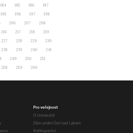
184
185
186
187
195
196
197
198
5
206
207
208
216
217
218
219
227
228
229
230
238
239
240
241
8
249
250
251
258
259
260
Pro veřejnost
O Univerzitě
y
Dům umění Ústí nad Labem
ance
Knihkupectví