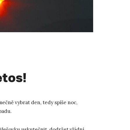
etos!
imečně vybrat den, tedy spíše noc,
opadu.
Milešovku uskutečnit, dodržet vládní