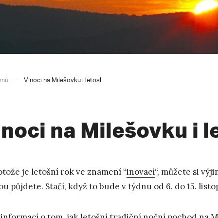
mů
V noci na Milešovku i letos!
 noci na Milešovku i l
otože je letošní rok ve znamení “
inovací
“, můžete si výj
ou půjdete. Stačí, když to bude v týdnu od 6. do 15. list
 informací o tom, jak letošní tradiční noční pochod na 