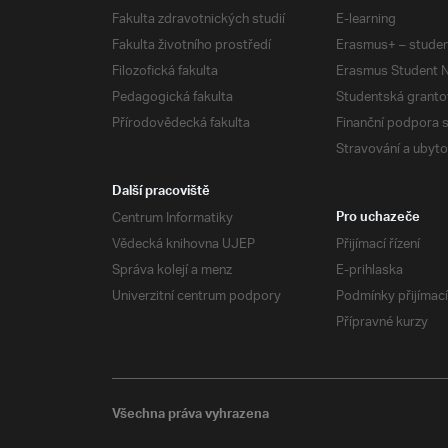
Fakulta zdravotnických studií
E-learning
Fakulta životního prostředí
Erasmus+ – studen
Filozofická fakulta
Erasmus Student N
Pedagogická fakulta
Studentská granto
Přírodovědecká fakulta
Finanční podpora 
Stravování a ubyto
Další pracoviště
Centrum Informatiky
Pro uchazeče
Vědecká knihovna UJEP
Přijímací řízení
Správa kolejí a menz
E-prihlaska
Univerzitní centrum podpory
Podmínky přijímací
Přípravné kurzy
Všechna práva vyhrazena