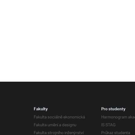
Fakulty
Pro studenty
Fakulta sociálně ekonomická
Harmonogram aka
Fakulta umění a designu
IS STAG
Fakulta strojního inženýrství
Průkaz studenta