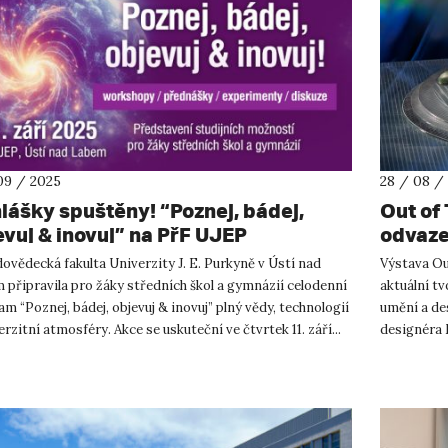
09 / 2025
28 / 08 /
hlášky spuštěny! “Poznej, bádej,
Out of 
evuj & inovuj” na PřF UJEP
odvaze
Week 
ovědecká fakulta Univerzity J. E. Purkyně v Ústí nad
Výstava Out
připravila pro žáky středních škol a gymnázií celodenní
aktuální tv
m “Poznej, bádej, objevuj & inovuj” plný vědy, technologií
umění a de
erzitní atmosféry. Akce se uskuteční ve čtvrtek 11. září...
designéra 
Holého (M