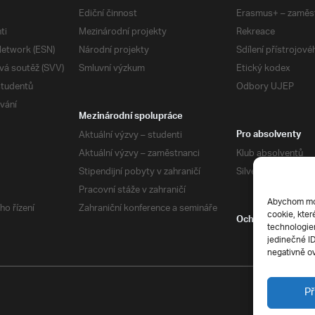
Ediční činnost
Erasmus+ – zaměs
ti
Mezinárodní projekty
Rekreace
etwork (ESN)
Národní projekty
Sdílení přístrojov
vá soutěž (SVV)
Smluvní výzkum
Etický kodex
studentů
Odbory UJEP
vání
Mezinárodní spolupráce
Aktuální výzvy – studenti
Pro absolventy
Aktuální výzvy – zaměstnanci
Klub absolventů
Stipendijní pobyty v zahraničí
Silverius
Pracovní stáže v zahraničí
Abychom mohl
ho řízení
Zahraniční konference a semináře
cookie, kter
Ochrana soukrom
technologiem
jedinečné I
negativně ov
Př