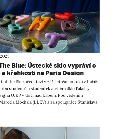
 2025
The Blue: Ústecké sklo vypráví o
 a křehkosti na Paris Design
2025
 of the Blue představí v září letošního roku v Paříži
orbu studentů a studentek ateliéru Sklo Fakulty
signu UJEP v Ústí nad Labem. Pod vedením
Marcela Mochala (LLEV) a za spolupráce Stanislava
ONOPOST)...