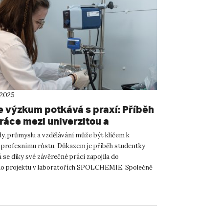
 2025
e výzkum potkává s praxí: Příběh
ráce mezi univerzitou a
HEMIÍ
dy, průmyslu a vzdělávání může být klíčem k
 profesnímu růstu. Důkazem je příběh studentky
 se díky své závěrečné práci zapojila do
o projektu v laboratořích SPOLCHEMIE. Společně
kým vedoucím, firemní v...