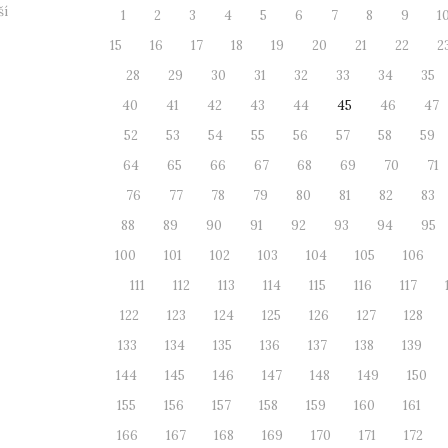
ší
1
2
3
4
5
6
7
8
9
1
15
16
17
18
19
20
21
22
2
28
29
30
31
32
33
34
35
40
41
42
43
44
45
46
47
52
53
54
55
56
57
58
59
64
65
66
67
68
69
70
71
76
77
78
79
80
81
82
83
88
89
90
91
92
93
94
95
100
101
102
103
104
105
106
111
112
113
114
115
116
117
122
123
124
125
126
127
128
133
134
135
136
137
138
139
144
145
146
147
148
149
150
155
156
157
158
159
160
161
166
167
168
169
170
171
172