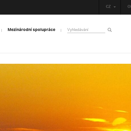
CZ
O
Mezinárodní spolupráce