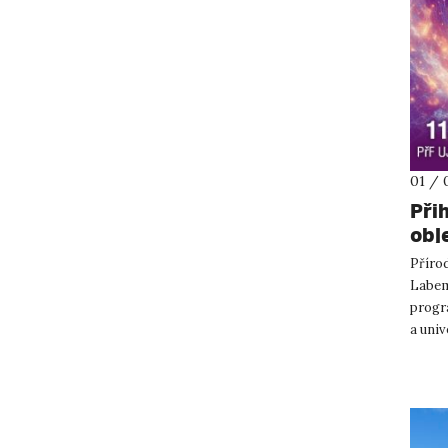
01 / 
Při
obj
Přírod
Labem 
progra
a univ