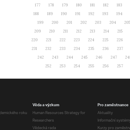
177
178
179
180
181
182
183
188
189
190
191
192
193
194
199
200
201
202
203
204
20
209
210
211
212
213
214
215
220
221
222
223
224
225
226
231
232
233
234
235
236
237
242
243
244
245
246
247
24
252
253
254
255
256
257
Věda a výzkum
Pro zaměstnance
demického roku
Human Resources Strategy for
Aktuality
Researchers
Informační systém
Vědecká rada
Kurzy pro zaměstn