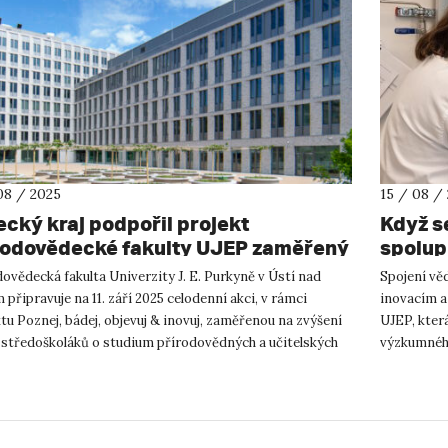
08 / 2025
15 / 08 /
ecký kraj podpořil projekt
Když s
rodovědecké fakulty UJEP zaměřený
spolup
popularizaci vědy a učitelství
SPOLC
ovědecká fakulta Univerzity J. E. Purkyně v Ústí nad
Spojení vě
připravuje na 11. září 2025 celodenní akci, v rámci
inovacím a
tu Poznej, bádej, objevuj & inovuj, zaměřenou na zvýšení
UJEP, která
 středoškoláků o studium přírodovědných a učitelských
výzkumnéh
 Pr...
s akademic