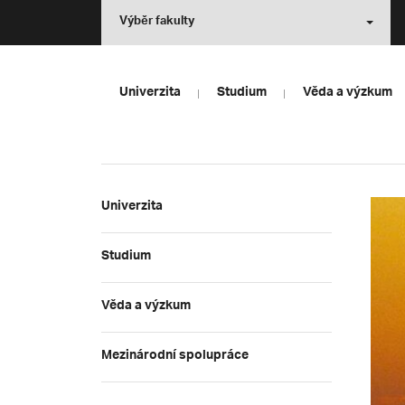
Výběr fakulty
Univerzita
Studium
Věda a výzkum
Univerzita
Studium
Věda a výzkum
Mezinárodní spolupráce