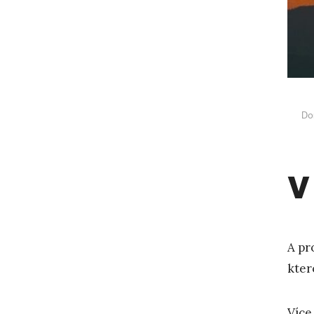
Do
V
A pr
kter
Více