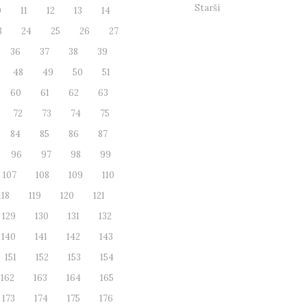
Starší
0
11
12
13
14
3
24
25
26
27
36
37
38
39
48
49
50
51
60
61
62
63
72
73
74
75
84
85
86
87
96
97
98
99
107
108
109
110
118
119
120
121
129
130
131
132
140
141
142
143
151
152
153
154
162
163
164
165
173
174
175
176