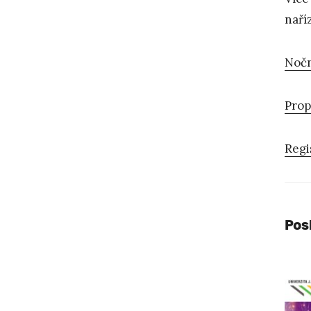
naří
Nočn
Prop
Regi
Pos