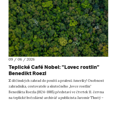
09 / 06 / 2026
Teplické Café Nobel: “Lovec rostlin”
Benedikt Roezl
Z děčínských zahrad do pouští a pralesů Ameriky! Osobnost
zahradníka, cestovatele a skutečného „lovce rostlin“
Benedikta Roezla (1824–1885) představí ve čtvrtek 11. června
na teplické hvězdárně archivář a publicista Jaromír Tlustý –
od začátku jeho živ...