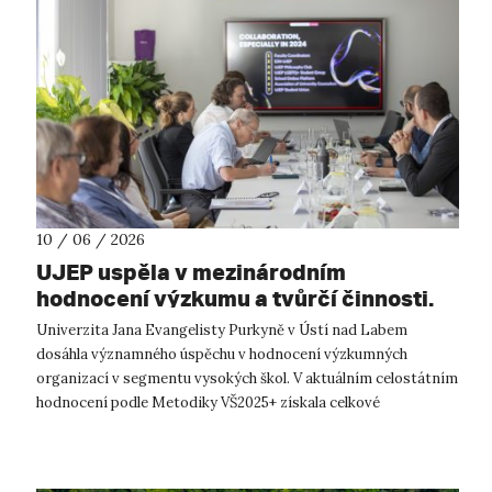
10 / 06 / 2026
UJEP uspěla v mezinárodním
hodnocení výzkumu a tvůrčí činnosti.
Univerzita se posunula z hodnocení C
Univerzita Jana Evangelisty Purkyně v Ústí nad Labem
na B, a patří tak mezi nejlepší
dosáhla významného úspěchu v hodnocení výzkumných
regionální univerzity v ČR.
organizací v segmentu vysokých škol. V aktuálním celostátním
hodnocení podle Metodiky VŠ2025+ získala celkové
hodnocení B, zatímco v předchozím cyklu...