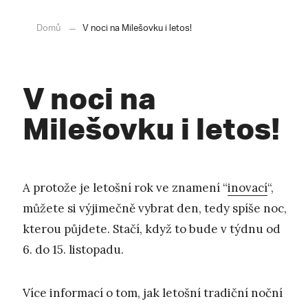
Domů
V noci na Milešovku i letos!
V noci na
Milešovku i letos!
A protože je letošní rok ve znamení “
inovací
“,
můžete si výjimečně vybrat den, tedy spíše noc,
kterou půjdete. Stačí, když to bude v týdnu od
6. do 15. listopadu.
Více informací o tom, jak letošní tradiční noční