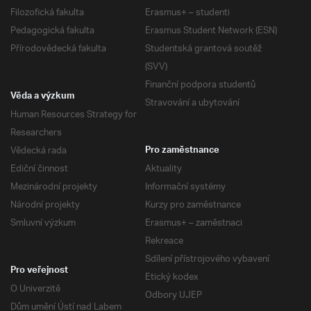
Filozofická fakulta
Erasmus+ – studenti
Pedagogická fakulta
Erasmus Student Network (ESN)
Přírodovědecká fakulta
Studentská grantová soutěž
(SVV)
Finanční podpora studentů
Věda a výzkum
Stravování a ubytování
Human Resources Strategy for
Researchers
Vědecká rada
Pro zaměstnance
Ediční činnost
Aktuality
Mezinárodní projekty
Informační systémy
Národní projekty
Kurzy pro zaměstnance
Smluvní výzkum
Erasmus+ – zaměstnaci
Rekreace
Sdílení přístrojového vybavení
Pro veřejnost
Etický kodex
O Univerzitě
Odbory UJEP
Dům umění Ústí nad Labem