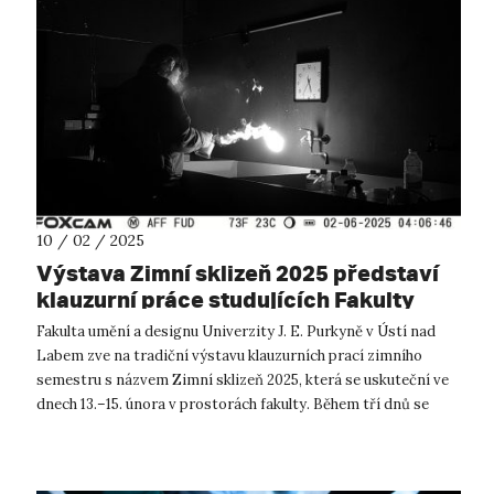
10 / 02 / 2025
Výstava Zimní sklizeň 2025 představí
klauzurní práce studujících Fakulty
umění a designu UJEP
Fakulta umění a designu Univerzity J. E. Purkyně v Ústí nad
Labem zve na tradiční výstavu klauzurních prací zimního
semestru s názvem Zimní sklizeň 2025, která se uskuteční ve
dnech 13.–15. února v prostorách fakulty. Během tří dnů se
návštěvníci budou...