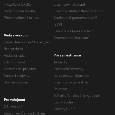
Filozofická fakulta
Erasmus+ – studenti
Pedagogická fakulta
Erasmus Student Network (ESN)
Přírodovědecká fakulta
Studentská grantová soutěž
(SVV)
Finanční podpora studentů
Věda a výzkum
Stravování a ubytování
Human Resources Strategy for
Researchers
Vědecká rada
Pro zaměstnance
Ediční činnost
Aktuality
Mezinárodní projekty
Informační systémy
Národní projekty
Kurzy pro zaměstnance
Smluvní výzkum
Erasmus+ – zaměstnaci
Rekreace
Sdílení přístrojového vybavení
Pro veřejnost
Etický kodex
O Univerzitě
Odbory UJEP
Dům umění Ústí nad Labem