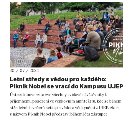
30 / 07 / 2024
Letní středy s vědou pro každého:
Piknik Nobel se vrací do Kampusu UJEP
Ústecká univerzita zve všechny zvídavé návštěvníky k
příjemnému posezení ve venkovním amfiteátru, kde se během
středečních večerů setkají s vědci a vědkyněmi z UJEP. Akce
s názvem Piknik Nobel představí během léta zástupce
pořadatelské fakulty životníh...