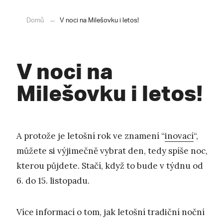
Domů
V noci na Milešovku i letos!
V noci na
Milešovku i letos!
A protože je letošní rok ve znamení “
inovací
“,
můžete si výjimečně vybrat den, tedy spíše noc,
kterou půjdete. Stačí, když to bude v týdnu od
6. do 15. listopadu.
Více informací o tom, jak letošní tradiční noční