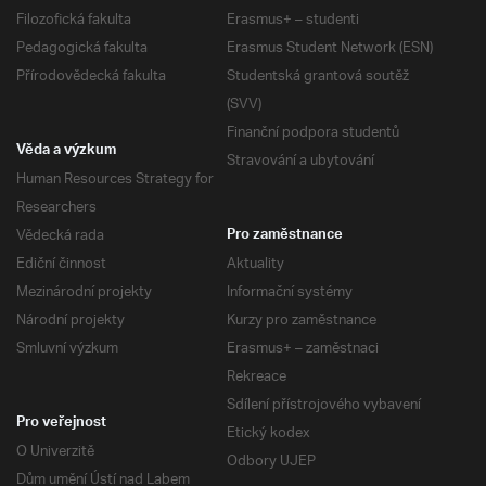
Filozofická fakulta
Erasmus+ – studenti
Pedagogická fakulta
Erasmus Student Network (ESN)
Přírodovědecká fakulta
Studentská grantová soutěž
(SVV)
Finanční podpora studentů
Věda a výzkum
Stravování a ubytování
Human Resources Strategy for
Researchers
Vědecká rada
Pro zaměstnance
Ediční činnost
Aktuality
Mezinárodní projekty
Informační systémy
Národní projekty
Kurzy pro zaměstnance
Smluvní výzkum
Erasmus+ – zaměstnaci
Rekreace
Sdílení přístrojového vybavení
Pro veřejnost
Etický kodex
O Univerzitě
Odbory UJEP
Dům umění Ústí nad Labem