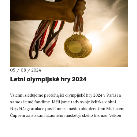
05 / 08 / 2024
Letní olympijské hry 2024
Všichni sledujeme probíhající olympijské hry 2024 v Paříži a
samozřejmě fandíme. Měli jsme tady svoje želízka v ohni.
Největší gratulace posíláme za naším absolventem Michalem
Čuprem za získání úžasného mušketýrského bronzu. Velkou
radost nám udělalo i...