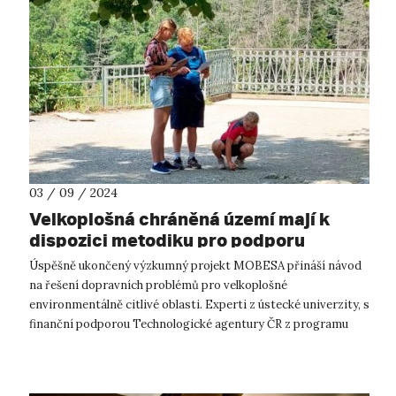
03 / 09 / 2024
Velkoplošná chráněná území mají k
dispozici metodiku pro podporu
udržitelného rozvoje mobility
Úspěšně ukončený výzkumný projekt MOBESA přináší návod
na řešení dopravních problémů pro velkoplošné
environmentálně citlivé oblasti. Experti z ústecké univerzity, s
finanční podporou Technologické agentury ČR z programu
Doprava 2020+, opět předkládají...