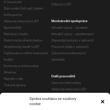
O Univerzitě
Odbory UJEP
Dům umění Ústí nad Labem
Knihkupectví
Vědecká knihovna UJEP
Mezinárodní spolupráce
Sportoviště
Aktuální výzvy – studenti
Nahrávací studio
Aktuální výzvy – zaměstnanci
Elektronická úřední deska –
Stipendijní pobyty v zahraničí
Akademický senát UJEP
Pracovní stáže v zahraničí
Zajišťování a vnitřní hodnocení
Zahraniční konference a
kvality
semináře
Konkurzy a volné pozice
Silverius
Další pracoviště
Napsali o nás
Centrum Informatiky
Tiskové zprávy
Vědecká knihovna UJEP
Správa kolejí a menz
Správa souhlasu se soubory
Univerzitní centrum podpory
Pro absolventy
cookie
Klub absolventů