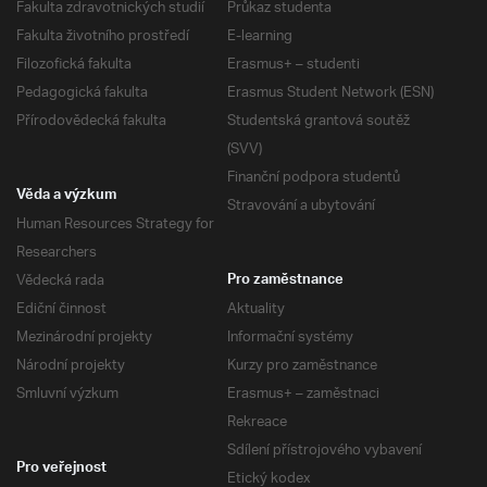
Fakulta zdravotnických studií
Průkaz studenta
Fakulta životního prostředí
E-learning
Filozofická fakulta
Erasmus+ – studenti
Pedagogická fakulta
Erasmus Student Network (ESN)
Přírodovědecká fakulta
Studentská grantová soutěž
(SVV)
Finanční podpora studentů
Věda a výzkum
Stravování a ubytování
Human Resources Strategy for
Researchers
Vědecká rada
Pro zaměstnance
Ediční činnost
Aktuality
Mezinárodní projekty
Informační systémy
Národní projekty
Kurzy pro zaměstnance
Smluvní výzkum
Erasmus+ – zaměstnaci
Rekreace
Sdílení přístrojového vybavení
Pro veřejnost
Etický kodex