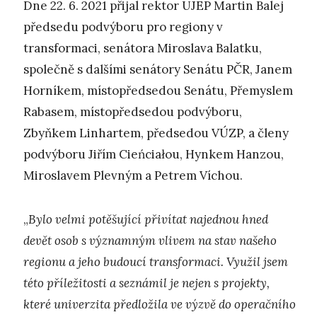
Dne 22. 6. 2021 přijal rektor UJEP Martin Balej
předsedu podvýboru pro regiony v
transformaci, senátora Miroslava Balatku,
společně s dalšími senátory Senátu PČR, Janem
Horníkem, místopředsedou Senátu, Přemyslem
Rabasem, místopředsedou podvýboru,
Zbyňkem Linhartem, předsedou VÚZP, a členy
podvýboru Jiřím Cieńciałou, Hynkem Hanzou,
Miroslavem Plevným a Petrem Víchou.
„
Bylo velmi potěšující přivítat najednou hned
devět osob s významným vlivem na stav našeho
regionu a jeho budoucí transformaci. Využil jsem
této příležitosti a seznámil je nejen s projekty,
které univerzita předložila ve výzvě do operačního