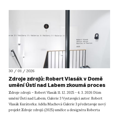
30 / 01 / 2026
Zdroje zdrojů: Robert Vlasák v Domě
umění Ústí nad Labem zkoumá proces
vzniku a proměny zvuku
Zdroje zdrojů – Robert Vlasák 11. 12. 2025 - 4. 3. 2026 Dům
umění Ústí nad Labem, Galerie 3 Vystavující autor: Robert
Vlasák Kurátorka: Adéla Machová Galerie 3 představuje nový
projekt Zdroje zdrojů (2025) umělce a designéra Roberta
Vlasák...