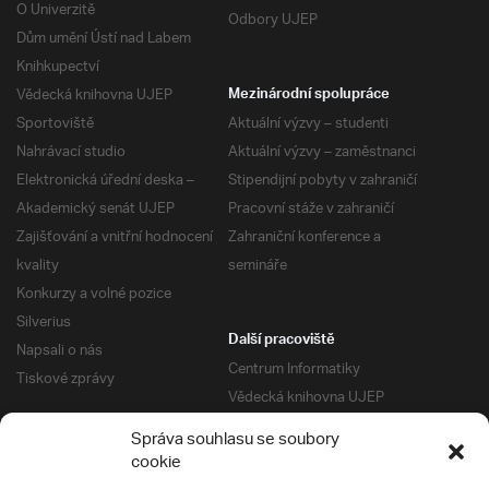
O Univerzitě
Odbory UJEP
Dům umění Ústí nad Labem
Knihkupectví
Vědecká knihovna UJEP
Mezinárodní spolupráce
Sportoviště
Aktuální výzvy – studenti
Nahrávací studio
Aktuální výzvy – zaměstnanci
Elektronická úřední deska –
Stipendijní pobyty v zahraničí
Akademický senát UJEP
Pracovní stáže v zahraničí
Zajišťování a vnitřní hodnocení
Zahraniční konference a
kvality
semináře
Konkurzy a volné pozice
Silverius
Další pracoviště
Napsali o nás
Centrum Informatiky
Tiskové zprávy
Vědecká knihovna UJEP
Správa kolejí a menz
Správa souhlasu se soubory
Univerzitní centrum podpory
Pro absolventy
cookie
Klub absolventů