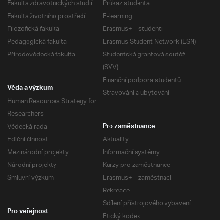
Fakulta zdravotnických studií
Průkaz studenta
Fakulta životního prostředí
E-learning
Filozofická fakulta
Erasmus+ – studenti
Pedagogická fakulta
Erasmus Student Network (ESN)
Přírodovědecká fakulta
Studentská grantová soutěž
(SVV)
Finanční podpora studentů
Věda a výzkum
Stravování a ubytování
Human Resources Strategy for
Researchers
Vědecká rada
Pro zaměstnance
Ediční činnost
Aktuality
Mezinárodní projekty
Informační systémy
Národní projekty
Kurzy pro zaměstnance
Smluvní výzkum
Erasmus+ – zaměstnaci
Rekreace
Sdílení přístrojového vybavení
Pro veřejnost
Etický kodex