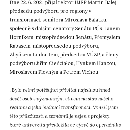
Dne 22. 6. 2021 přijal rektor UJEP Martin Balej
předsedu podvýboru pro regiony v
transformaci, senátora Miroslava Balatku,
společně s dalšími senátory Senátu PČR, Janem
Horníkem, místopředsedou Senátu, Přemyslem
Rabasem, místopředsedou podvýboru,
Zbyňkem Linhartem, předsedou VÚZP, a členy
podvýboru Jiřím Cieńciałou, Hynkem Hanzou,
Miroslavem Plevným a Petrem Víchou.
„
Bylo velmi potěšující přivítat najednou hned
devět osob s významným vlivem na stav našeho
regionu a jeho budoucí transformaci. Využil jsem
této příležitosti a seznámil je nejen s projekty,
které univerzita předložila ve výzvě do operačního