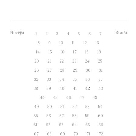
orgánům, které se na procesu obno...
Novější
Starší
1
2
3
4
5
6
7
8
9
10
11
12
13
14
15
16
17
18
19
20
21
22
23
24
25
26
27
28
29
30
31
32
33
34
35
36
37
38
39
40
41
42
43
44
45
46
47
48
49
50
51
52
53
54
55
56
57
58
59
60
61
62
63
64
65
66
67
68
69
70
71
72