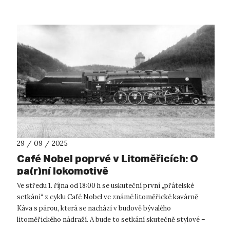
29 / 09 / 2025
Café Nobel poprvé v Litoměřicích: O
pa(r)ní lokomotivě
Ve středu 1. října od 18:00 h se uskuteční první „přátelské
setkání“ z cyklu Café Nobel ve známé litoměřické kavárně
Káva s párou, která se nachází v budově bývalého
litoměřického nádraží. A bude to setkání skutečně stylové –