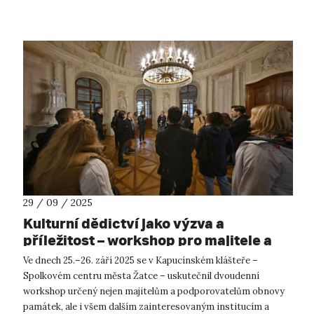
historik designu Mgr. Jiří...
29 / 09 / 2025
Kulturní dědictví jako výzva a
příležitost – workshop pro majitele a
podporovatele obnovy památek
Ve dnech 25.–26. září 2025 se v Kapucínském klášteře –
Spolkovém centru města Žatce – uskutečnil dvoudenní
workshop určený nejen majitelům a podporovatelům obnovy
památek, ale i všem dalším zainteresovaným institucím a