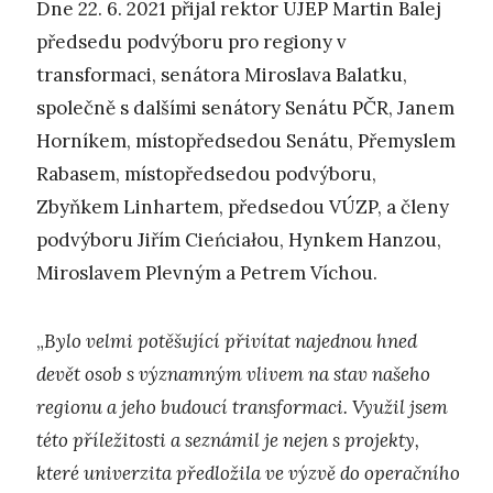
Dne 22. 6. 2021 přijal rektor UJEP Martin Balej
předsedu podvýboru pro regiony v
transformaci, senátora Miroslava Balatku,
společně s dalšími senátory Senátu PČR, Janem
Horníkem, místopředsedou Senátu, Přemyslem
Rabasem, místopředsedou podvýboru,
Zbyňkem Linhartem, předsedou VÚZP, a členy
podvýboru Jiřím Cieńciałou, Hynkem Hanzou,
Miroslavem Plevným a Petrem Víchou.
„
Bylo velmi potěšující přivítat najednou hned
devět osob s významným vlivem na stav našeho
regionu a jeho budoucí transformaci. Využil jsem
této příležitosti a seznámil je nejen s projekty,
které univerzita předložila ve výzvě do operačního