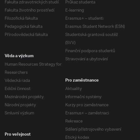
Fakulta zdravotnických studií
Průkaz studenta
Fakulta životního prostředí
E-learning
Filozofická fakulta
Erasmus+ – studenti
Pedagogická fakulta
Erasmus Student Network (ESN)
Přírodovědecká fakulta
Studentská grantová soutěž
(SVV)
Finanční podpora studentů
Věda a výzkum
Stravování a ubytování
Human Resources Strategy for
Researchers
Vědecká rada
Pro zaměstnance
Ediční činnost
Aktuality
Mezinárodní projekty
Informační systémy
Národní projekty
Kurzy pro zaměstnance
Smluvní výzkum
Erasmus+ – zaměstnaci
Rekreace
Sdílení přístrojového vybavení
Pro veřejnost
Etický kodex