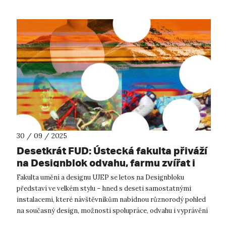
30 / 09 / 2025
Desetkrát FUD: Ústecká fakulta přiváží
na Designblok odvahu, farmu zvířat i
zavlažovací systém inspirovaný
Fakulta umění a designu UJEP se letos na Designbloku
žížalami
představí ve velkém stylu – hned s deseti samostatnými
instalacemi, které návštěvníkům nabídnou různorodý pohled
na současný design, možnosti spolupráce, odvahu i vyprávění
příběhů. Od 8. do 12. říjn...