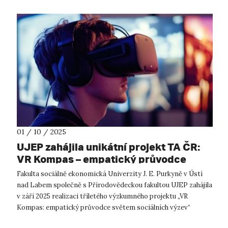
01 / 10 / 2025
UJEP zahájila unikátní projekt TA ČR:
VR Kompas – empatický průvodce
světem sociálních výzev
Fakulta sociálně ekonomická Univerzity J. E. Purkyně v Ústí
nad Labem společně s Přírodovědeckou fakultou UJEP zahájila
v září 2025 realizaci tříletého výzkumného projektu „VR
Kompas: empatický průvodce světem sociálních výzev“
(TQ23000162), podpořenéh...