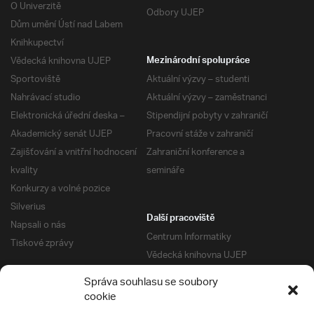
O Univerzitě
Odbory UJEP
Dům umění Ústí nad Labem
Knihkupectví
Vědecká knihovna UJEP
Mezinárodní spolupráce
Sportoviště
Aktuální výzvy – studenti
Nahrávací studio
Aktuální výzvy – zaměstnanci
Elektronická úřední deska –
Stipendijní pobyty v zahraničí
Akademický senát UJEP
Pracovní stáže v zahraničí
Zajišťování a vnitřní hodnocení
Zahraniční konference a
kvality
semináře
Konkurzy a volné pozice
Silverius
Další pracoviště
Napsali o nás
Centrum Informatiky
Tiskové zprávy
Vědecká knihovna UJEP
Správa kolejí a menz
Správa souhlasu se soubory
Univerzitní centrum podpory
Pro absolventy
cookie
Klub absolventů