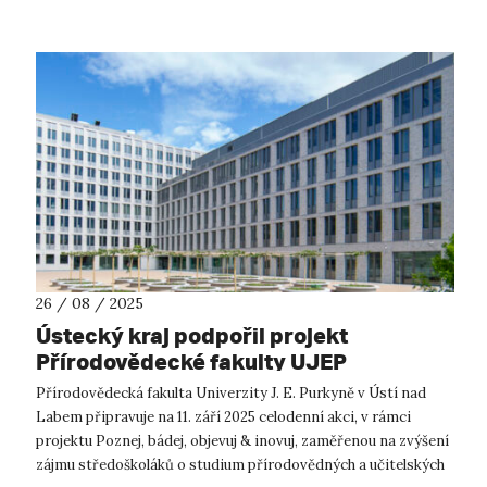
26 / 08 / 2025
Ústecký kraj podpořil projekt
Přírodovědecké fakulty UJEP
zaměřený na popularizaci vědy a
Přírodovědecká fakulta Univerzity J. E. Purkyně v Ústí nad
učitelství
Labem připravuje na 11. září 2025 celodenní akci, v rámci
projektu Poznej, bádej, objevuj & inovuj, zaměřenou na zvýšení
zájmu středoškoláků o studium přírodovědných a učitelských