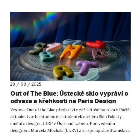
28 / 08 / 2025
Out of The Blue: Ústecké sklo vypráví o
odvaze a křehkosti na Paris Design
Week 2025
Výstava Out of the Blue představí v září letošního roku v Paříži
aktuální tvorbu studentů a studentek ateliéru Sklo Fakulty
umění a designu UJEP v Ústí nad Labem. Pod vedením
designéra Marcela Mochala (LLEV) a za spolupráce Stanislava
Holého (MONOPOST)...