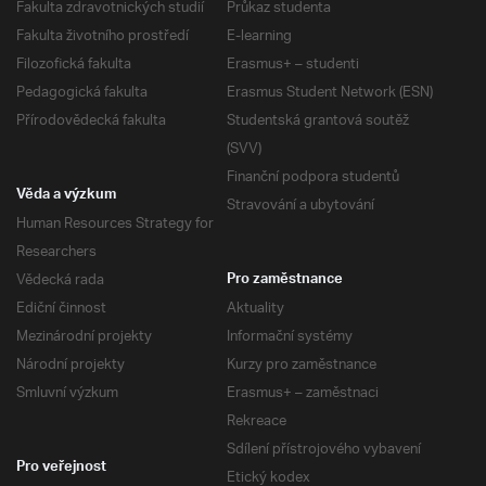
Fakulta zdravotnických studií
Průkaz studenta
Fakulta životního prostředí
E-learning
Filozofická fakulta
Erasmus+ – studenti
Pedagogická fakulta
Erasmus Student Network (ESN)
Přírodovědecká fakulta
Studentská grantová soutěž
(SVV)
Finanční podpora studentů
Věda a výzkum
Stravování a ubytování
Human Resources Strategy for
Researchers
Vědecká rada
Pro zaměstnance
Ediční činnost
Aktuality
Mezinárodní projekty
Informační systémy
Národní projekty
Kurzy pro zaměstnance
Smluvní výzkum
Erasmus+ – zaměstnaci
Rekreace
Sdílení přístrojového vybavení
Pro veřejnost
Etický kodex