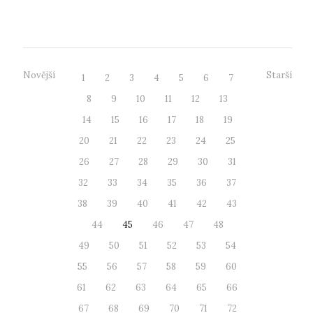
s akademickým vedoucím, firemní v...
Novější
Starší
1
2
3
4
5
6
7
8
9
10
11
12
13
14
15
16
17
18
19
20
21
22
23
24
25
26
27
28
29
30
31
32
33
34
35
36
37
38
39
40
41
42
43
44
45
46
47
48
49
50
51
52
53
54
55
56
57
58
59
60
61
62
63
64
65
66
67
68
69
70
71
72