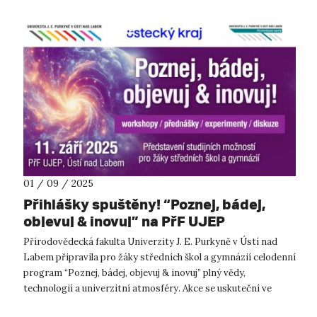
01 / 09 / 2025
Přihlášky spuštěny! “Poznej, bádej,
objevuj & inovuj” na PřF UJEP
Přírodovědecká fakulta Univerzity J. E. Purkyně v Ústí nad
Labem připravila pro žáky středních škol a gymnázií celodenní
program “Poznej, bádej, objevuj & inovuj” plný vědy,
technologií a univerzitní atmosféry. Akce se uskuteční ve
čtvrtek 11. září...