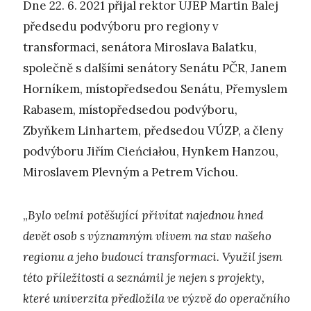
Dne 22. 6. 2021 přijal rektor UJEP Martin Balej
předsedu podvýboru pro regiony v
transformaci, senátora Miroslava Balatku,
společně s dalšími senátory Senátu PČR, Janem
Horníkem, místopředsedou Senátu, Přemyslem
Rabasem, místopředsedou podvýboru,
Zbyňkem Linhartem, předsedou VÚZP, a členy
podvýboru Jiřím Cieńciałou, Hynkem Hanzou,
Miroslavem Plevným a Petrem Víchou.
„
Bylo velmi potěšující přivítat najednou hned
devět osob s významným vlivem na stav našeho
regionu a jeho budoucí transformaci. Využil jsem
této příležitosti a seznámil je nejen s projekty,
které univerzita předložila ve výzvě do operačního