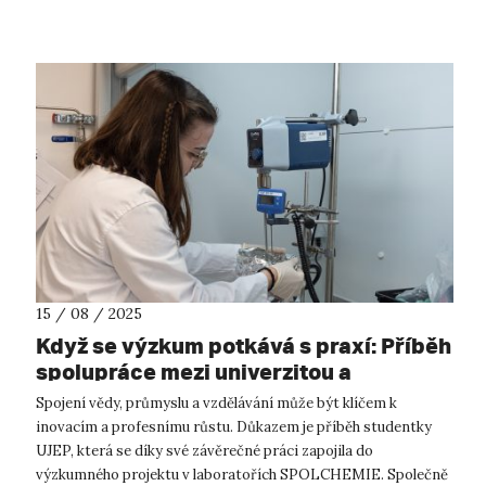
oborů. Pr...
15 / 08 / 2025
Když se výzkum potkává s praxí: Příběh
spolupráce mezi univerzitou a
SPOLCHEMIÍ
Spojení vědy, průmyslu a vzdělávání může být klíčem k
inovacím a profesnímu růstu. Důkazem je příběh studentky
UJEP, která se díky své závěrečné práci zapojila do
výzkumného projektu v laboratořích SPOLCHEMIE. Společně