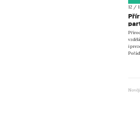
12 / 
Pří
par
Přírod
vzdělá
i prez
Pořádá
Nověj