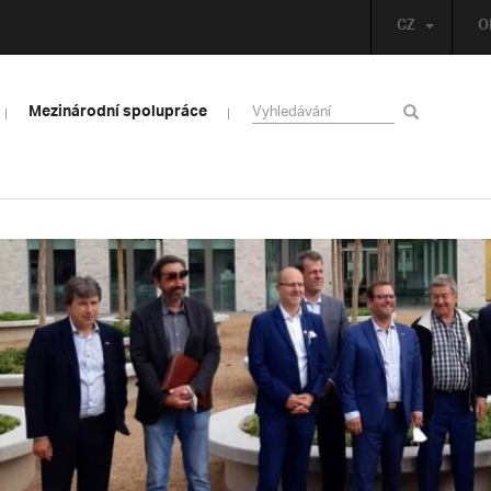
CZ
O
Mezinárodní spolupráce