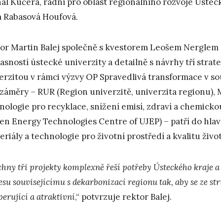
al Kučera, radní pro oblast regionálního rozvoje Ústeck
a Rabasová Houfová.
or Martin Balej společně s kvestorem Leošem Nerglem se
asností ústecké univerzity a detailně s návrhy tří stra
erzitou v rámci výzvy OP Spravedlivá transformace v so
 záměry – RUR (Region univerzitě, univerzita regionu),
nologie pro recyklace, snížení emisí, zdraví a chemic
en Energy Technologies Centre of UJEP) – patří do 
eriály a technologie pro životní prostředí a kvalitu život
chny tři projekty komplexně řeší potřeby Ústeckého kraje 
su souvisejícímu s dekarbonizací regionu tak, aby se ze str
erující a atraktivní
,“ potvrzuje rektor Balej.