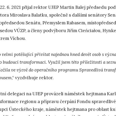
22. 6. 2021 přijal rektor UJEP Martin Balej předsedu po
tora Miroslava Balatku, společně s dalšími senátory S
opředsedou Senátu, Přemyslem Rabasem, místopředse
sedou VÚZP, a členy podvýboru Jiřím Cieńciałou, Hyn
trem Víchou.
o velmi potěšující přivítat najednou hned devět osob s vý
o budoucí transformaci. Využil jsem této příležitosti a sezn
ložila ve výzvě do operačního programu Spravedlivá trans
pusem
,“ vyzdvihuje rektor.
tní delegaci na UJEP provázeli náměstek hejtmana Karlo
sformace regionu a přípravu čerpání Fondu spravedlivé
upci Ústeckého kraje, náměstek hejtmana pro oblast kul