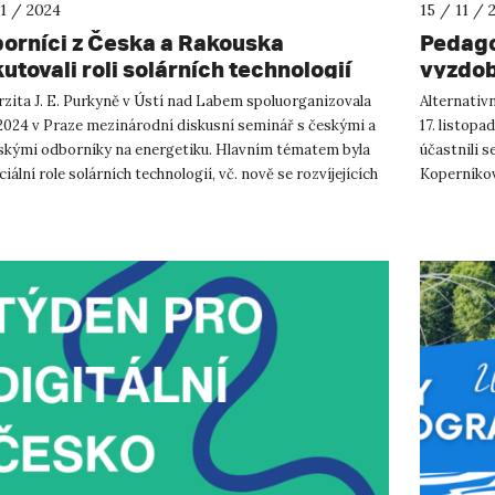
11 / 2024
15 / 11 / 
orníci z Česka a Rakouska
Pedago
utovali roli solárních technologií
vyzdobi
 dosažení energetických cílů pro rok
rzita J. E. Purkyně v Ústí nad Labem spoluorganizovala
Alternativ
0
. 2024 v Praze mezinárodní diskusní seminář s českými a
17. listopa
skými odborníky na energetiku. Hlavním tématem byla
účastnili s
iální role solárních technologií, vč. nově se rozvíjejících
Koperníkov
...
La...