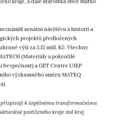
ého kraje, a dále starostka obce Blatno
známili senátní návštěvu s historií a
tegických projektů předložených
uhrnné výši za 3,15 mld. Kč. Všechny
 MATECH (Materiály a pokročilé
kou bezpečnost) a GET Centre UJEP
hlavního výzkumného směru MATEQ
a).
a přispívají k úspěšnému transformačnímu
ukturálně postiženého kraje stal kraj