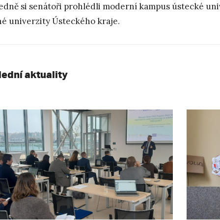
edně si senátoři prohlédli moderní kampus ústecké unive
né univerzity Ústeckého kraje.
lední aktuality