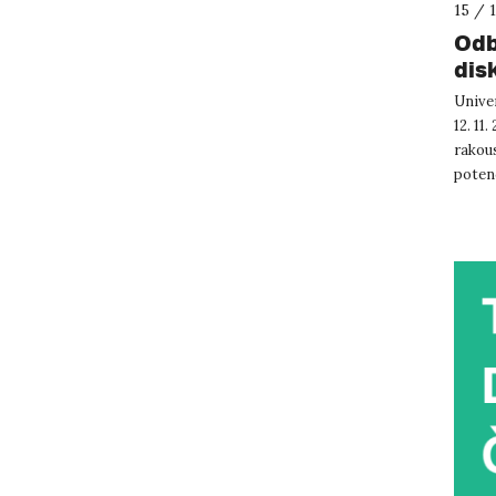
15 / 
Odb
disk
pro
Unive
203
12. 11
rakou
potenc
agrivol