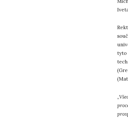
Mich
Ivet
Rekt
souč
univ
tyto
tech
(Gre
(Mat
„
Vše
proce
prosp