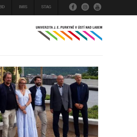
BD
IMIS
STAG