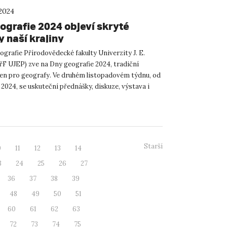
 2024
ografie 2024 objeví skryté
 naší krajiny
grafie Přírodovědecké fakulty Univerzity J. E.
řF UJEP) zve na Dny geografie 2024, tradiční
ejen pro geografy. Ve druhém listopadovém týdnu, od
11. 2024, se uskuteční přednášky, diskuze, výstava i
r...
Starší
0
11
12
13
14
3
24
25
26
27
36
37
38
39
48
49
50
51
60
61
62
63
72
73
74
75