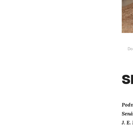
Do
S
Podv
Sená
J. E