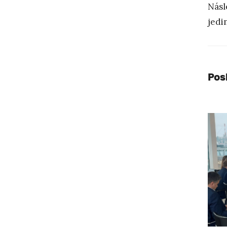
Násl
jedi
Pos