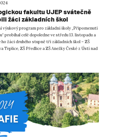
2024
gickou fakultu UJEP svátečně
li žáci základních škol
ní výukový program pro základní školy „Připomenutí
du“ probíhal celé dopoledne ve středu 13. listopadu a
e ho žáci druhého stupně tří základních škol – ZŠ
a Teplice, ZŠ Předlice a ZŠ Anežky České z Ústí nad