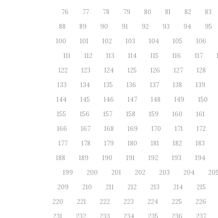
76
77
78
79
80
81
82
83
88
89
90
91
92
93
94
95
100
101
102
103
104
105
106
111
112
113
114
115
116
117
122
123
124
125
126
127
128
133
134
135
136
137
138
139
144
145
146
147
148
149
150
155
156
157
158
159
160
161
166
167
168
169
170
171
172
177
178
179
180
181
182
183
188
189
190
191
192
193
194
199
200
201
202
203
204
20
209
210
211
212
213
214
215
220
221
222
223
224
225
226
231
232
233
234
235
236
237