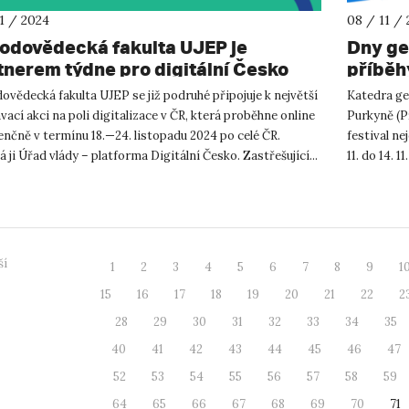
11 / 2024
08 / 11 /
rodovědecká fakulta UJEP je
Dny ge
tnerem týdne pro digitální Česko
příběhy
ovědecká fakulta UJEP se již podruhé připojuje k největší
Katedra geo
vací akci na poli digitalizace v ČR, která proběhne online
Purkyně (P
enčně v termínu 18.—24. listopadu 2024 po celé ČR.
festival n
 ji Úřad vlády – platforma Digitální Česko. Zastřešující...
11. do 14. 
koncert, kte
ší
1
2
3
4
5
6
7
8
9
1
15
16
17
18
19
20
21
22
2
28
29
30
31
32
33
34
35
40
41
42
43
44
45
46
47
52
53
54
55
56
57
58
59
64
65
66
67
68
69
70
71