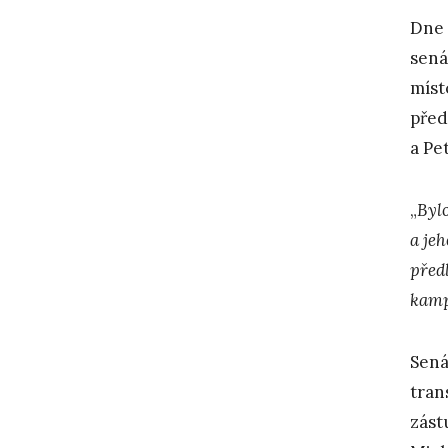
Dne 
sená
míst
před
a Pe
„
Byl
a jeh
před
kam
Sená
tran
zást