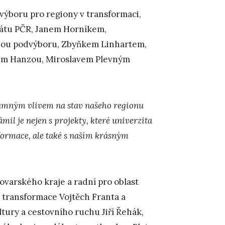
dvýboru pro regiony v transformaci,
enátu PČR, Janem Horníkem,
dou podvýboru, Zbyňkem Linhartem,
kem Hanzou, Miroslavem Plevným
znamným vlivem na stav našeho regionu
ámil je nejen s projekty, které univerzita
formace, ale také s naším krásným
varského kraje a radní pro oblast
 transformace Vojtěch Franta a
tury a cestovního ruchu Jiří Řehák,