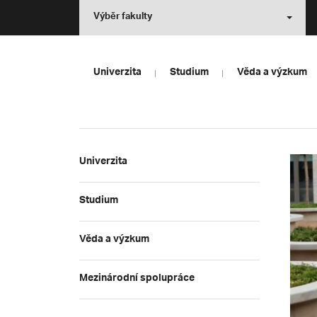
Výběr fakulty
Univerzita
Studium
Věda a výzkum
Univerzita
Studium
Věda a výzkum
Mezinárodní spolupráce