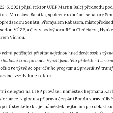
22. 6. 2021 přijal rektor UJEP Martin Balej předsedu po
tora Miroslava Balatku, společně s dalšími senátory S
opředsedou Senátu, Přemyslem Rabasem, místopředse
sedou VÚZP, a členy podvýboru Jiřím Cieńciałou, Hyn
trem Víchou.
o velmi potěšující přivítat najednou hned devět osob s vý
o budoucí transformaci. Využil jsem této příležitosti a sezn
ložila ve výzvě do operačního programu Spravedlivá trans
pusem
,“ vyzdvihuje rektor.
tní delegaci na UJEP provázeli náměstek hejtmana Karlo
sformace regionu a přípravu čerpání Fondu spravedlivé
upci Ústeckého kraje, náměstek hejtmana pro oblast kul