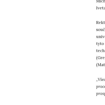
Mich
Ivet
Rekt
souč
univ
tyto
tech
(Gre
(Mat
„
Vše
proce
prosp