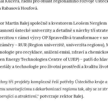
al Kučera, radní pro oblast regionálního rozvoje Ústeck
a Rabasová Houfová.
or Martin Balej společně s kvestorem Leošem Nerglem se
asností ústecké univerzity a detailně s návrhy tří stra
erzitou v rámci výzvy OP Spravedlivá transformace v so
 záměry – RUR (Region univerzitě, univerzita regionu),
nologie pro recyklace, snížení emisí, zdraví a chemic
en Energy Technologies Centre of UJEP) – patří do 
eriály a technologie pro životní prostředí a kvalitu život
chny tři projekty komplexně řeší potřeby Ústeckého kraje 
su souvisejícímu s dekarbonizací regionu tak, aby se ze str
erující a atraktivní
,“ potvrzuje rektor Balej.