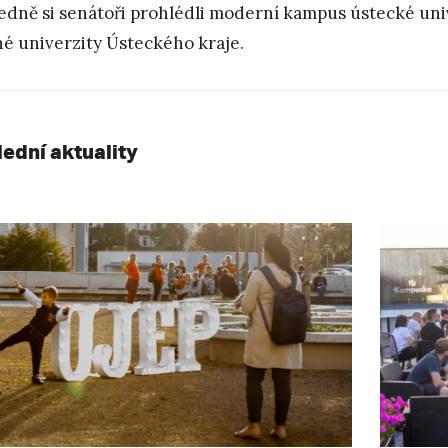
edně si senátoři prohlédli moderní kampus ústecké unive
né univerzity Ústeckého kraje.
lední aktuality