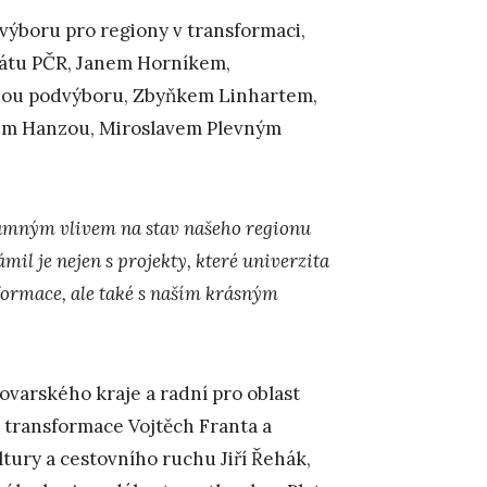
dvýboru pro regiony v transformaci,
enátu PČR, Janem Horníkem,
dou podvýboru, Zbyňkem Linhartem,
kem Hanzou, Miroslavem Plevným
znamným vlivem na stav našeho regionu
ámil je nejen s projekty, které univerzita
formace, ale také s naším krásným
varského kraje a radní pro oblast
 transformace Vojtěch Franta a
tury a cestovního ruchu Jiří Řehák,