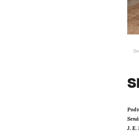
Do
S
Podv
Sená
J. E