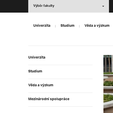
Výběr fakulty
Univerzita
Studium
Věda a výzkum
Univerzita
Studium
Věda a výzkum
Mezinárodní spolupráce