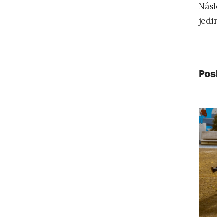
Násl
jedi
Pos