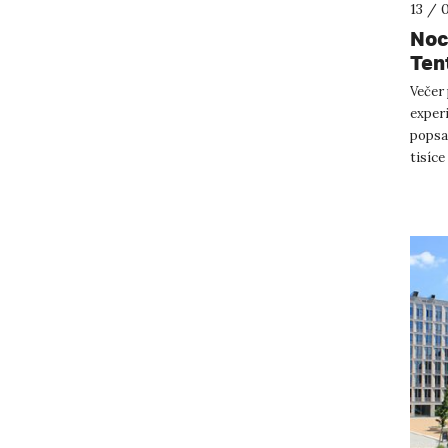
13 / 
Noc
Ten
Večer
experi
popsat
tisíce
kampu