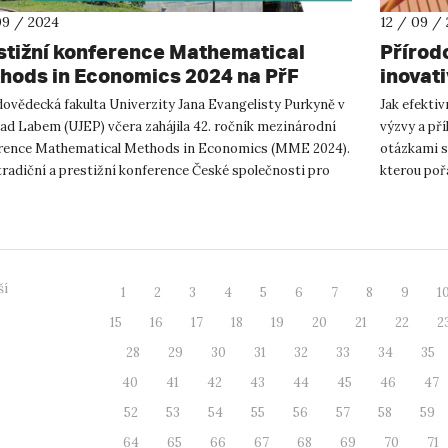
09 / 2024
12 / 09 /
stižní konference Mathematical
Přírod
hods in Economics 2024 na PřF
inovat
EP
intelig
dovědecká fakulta Univerzity Jana Evangelisty Purkyně v
Jak efektiv
nad Labem (UJEP) včera zahájila 42. ročník mezinárodní
výzvy a pří
rence Mathematical Methods in Economics (MME 2024).
otázkami s
tradiční a prestižní konference České společnosti pro
kterou poř
ní výzkum...
v Ústí na...
ší
1
2
3
4
5
6
7
8
9
1
15
16
17
18
19
20
21
22
2
28
29
30
31
32
33
34
35
40
41
42
43
44
45
46
47
52
53
54
55
56
57
58
59
64
65
66
67
68
69
70
71