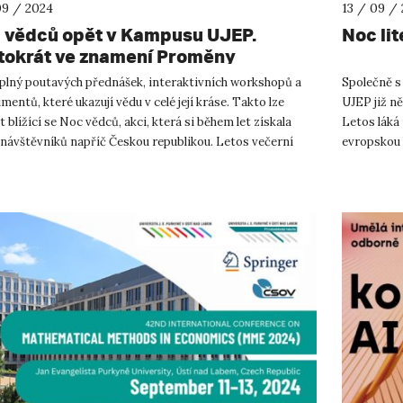
09 / 2024
13 / 09 /
 vědců opět v Kampusu UJEP.
Noc li
tokrát ve znamení Proměny
 plný poutavých přednášek, interaktivních workshopů a
Společně s
mentů, které ukazují vědu v celé její kráse. Takto lze
UJEP již ně
 blížící se Noc vědců, akci, která si během let získala
Letos láká 
 návštěvníků napříč Českou republikou. Letos večerní
evropskou 
s opět...
technických