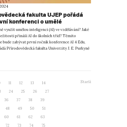
 2024
ovědecká fakulta UJEP pořádá
ivní konferenci o umělé
enci ve vzdělávání
ně využít umělou inteligenci (AI) ve vzdělávání? Jaké
ležitosti přináší AI do školních tříd? Těmito
e bude zabývat první ročník konference AI 4 Edu,
ádá Přírodovědecká fakulta Univerzity J. E. Purkyně
Starší
0
11
12
13
14
3
24
25
26
27
36
37
38
39
48
49
50
51
60
61
62
63
72
73
74
75