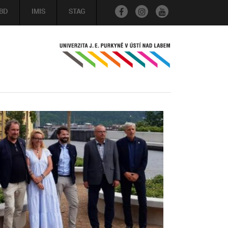
BD
IMIS
STAG