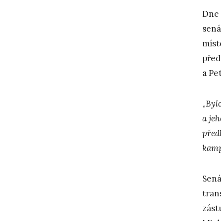
Dne 
sená
míst
před
a Pe
„
Byl
a jeh
před
kam
Sená
tran
zást