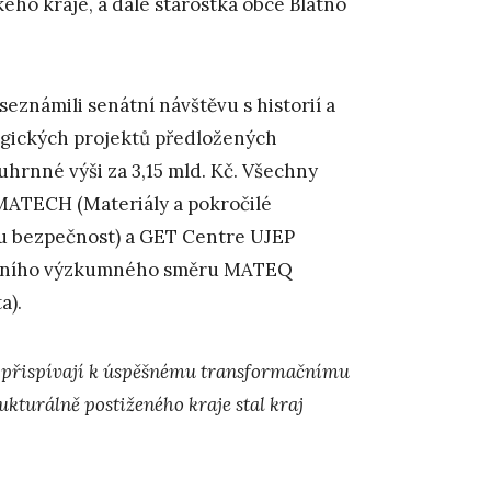
ého kraje, a dále starostka obce Blatno
známili senátní návštěvu s historií a
tegických projektů předložených
uhrnné výši za 3,15 mld. Kč. Všechny
 MATECH (Materiály a pokročilé
kou bezpečnost) a GET Centre UJEP
hlavního výzkumného směru MATEQ
a).
a přispívají k úspěšnému transformačnímu
ukturálně postiženého kraje stal kraj