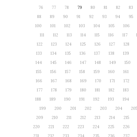
76
77
78
79
80
81
82
83
88
89
90
91
92
93
94
95
100
101
102
103
104
105
106
111
112
113
114
115
116
117
122
123
124
125
126
127
128
133
134
135
136
137
138
139
144
145
146
147
148
149
150
155
156
157
158
159
160
161
166
167
168
169
170
171
172
177
178
179
180
181
182
183
188
189
190
191
192
193
194
199
200
201
202
203
204
20
209
210
211
212
213
214
215
220
221
222
223
224
225
226
231
232
233
234
235
236
237