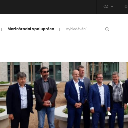
CZ
O
Mezinárodní spolupráce