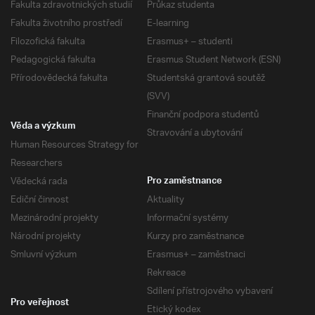
Fakulta zdravotnických studií
Průkaz studenta
Fakulta životního prostředí
E-learning
Filozofická fakulta
Erasmus+ – studenti
Pedagogická fakulta
Erasmus Student Network (ESN)
Přírodovědecká fakulta
Studentská grantová soutěž
(SVV)
Finanční podpora studentů
Věda a výzkum
Stravování a ubytování
Human Resources Strategy for
Researchers
Vědecká rada
Pro zaměstnance
Ediční činnost
Aktuality
Mezinárodní projekty
Informační systémy
Národní projekty
Kurzy pro zaměstnance
Smluvní výzkum
Erasmus+ – zaměstnaci
Rekreace
Sdílení přístrojového vybavení
Pro veřejnost
Etický kodex