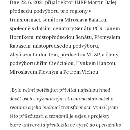
Dne 22. 6. 2021 přijal rektor UJEP Martin Balej
předsedu podvýboru pro regiony v
transformaci, senátora Miroslava Balatku,
společně s dalšími senátory Senátu PČR, Janem
Horníkem, místopředsedou Senátu, Přemyslem
Rabasem, místopředsedou podvýboru,
Zbyňkem Linhartem, předsedou VÚZP, a členy
podvýboru Jiřím Cieńciałou, Hynkem Hanzou,
Miroslavem Plevným a Petrem Víchou.
„
Bylo velmi potěšující přivítat najednou hned
devět osob s významným vlivem na stav našeho
regionu a jeho budoucí transformaci. Využil jsem
této příležitosti a seznámil je nejen s projekty,
které univerzita předložila ve výzvě do operačního