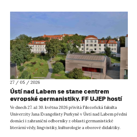
27 / 05 / 2026
Ústí nad Labem se stane centrem
evropské germanistiky. FF UJEP hostí
prestižní mezinárodní konferenci.
Ve dnech 27. až 30. května 2026 přivítá Filozofická fakulta
Univerzity Jana Evangelisty Purkyně v Ústí nad Labem přední
domácí i zahraniční odborníky z oblasti germanistické
literární vědy, lingvistiky, kulturologie a oborové didaktiky.
Katedra germani...