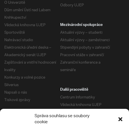
O Univerzitě
Odbory UJEP
Dům umění Ústí nad Labem
Knihkupectví
Vědecká knihovna UJEP
Mezinárodní spolupráce
Sportoviště
Aktuální výzvy – studenti
Nahrávací studio
Aktuální výzvy – zaměstnanci
Elektronická úřední deska –
Stipendijní pobyty v zahraničí
Akademický senát UJEP
Pracovní stáže v zahraničí
Zajišťování a vnitřní hodnocení
Zahraniční konference a
kvality
semináře
Konkurzy a volné pozice
Silverius
Další pracoviště
Napsali o nás
Centrum Informatiky
Tiskové zprávy
Vědecká knihovna UJEP
Správa kolejí a menz
Správa souhlasu se soubory
Univerzitní centrum podpory
Pro absolventy
cookie
Klub absolventů