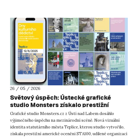
Evangelisty Purk...
26 / 05 / 2026
Světový úspěch: Ústecké grafické
studio Monsters získalo prestižní
ocenění STA100 v Chicagu za novou
Grafické studio Monsters.cz z Ústí nad Labem dosáhlo
vizuální identitu Teplic. Stojí za nimi
výjimečného úspěchu na mezinárodní scéně. Nová vizuální
akademici z UJEP
identita statutárního města Teplice, kterou studio vytvořilo,
získala prestižní americké ocenění STA100, udílené organizací