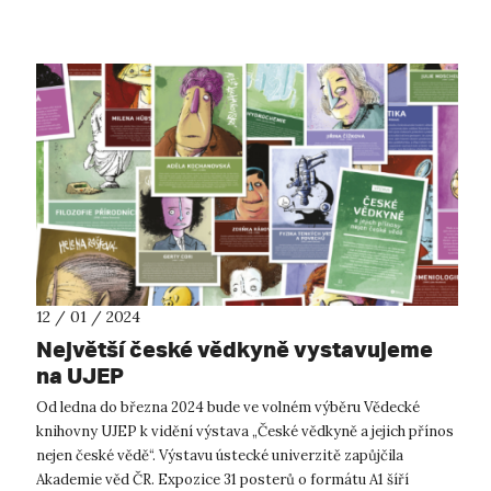
nepřekvapí, ž...
12 / 01 / 2024
Největší české vědkyně vystavujeme
na UJEP
Od ledna do března 2024 bude ve volném výběru Vědecké
knihovny UJEP k vidění výstava „České vědkyně a jejich přínos
nejen české vědě“. Výstavu ústecké univerzitě zapůjčila
Akademie věd ČR. Expozice 31 posterů o formátu A1 šíří