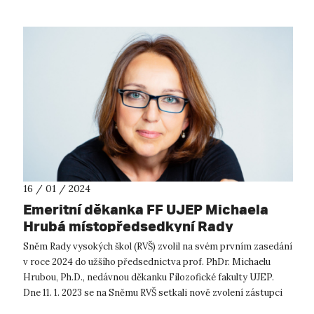
16 / 01 / 2024
Emeritní děkanka FF UJEP Michaela
Hrubá místopředsedkyní Rady
vysokých škol
Sněm Rady vysokých škol (RVŠ) zvolil na svém prvním zasedání
v roce 2024 do užšího předsednictva prof. PhDr. Michaelu
Hrubou, Ph.D., nedávnou děkanku Filozofické fakulty UJEP.
Dne 11. 1. 2023 se na Sněmu RVŠ setkali nově zvolení zástupci
vysokých šk...