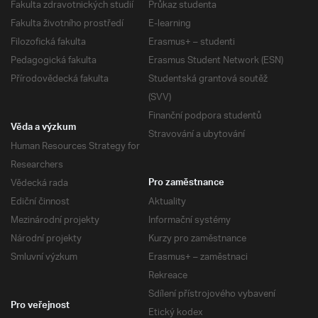
Fakulta zdravotnických studií
Průkaz studenta
Fakulta životního prostředí
E-learning
Filozofická fakulta
Erasmus+ – studenti
Pedagogická fakulta
Erasmus Student Network (ESN)
Přírodovědecká fakulta
Studentská grantová soutěž
(SVV)
Finanční podpora studentů
Věda a výzkum
Stravování a ubytování
Human Resources Strategy for
Researchers
Vědecká rada
Pro zaměstnance
Ediční činnost
Aktuality
Mezinárodní projekty
Informační systémy
Národní projekty
Kurzy pro zaměstnance
Smluvní výzkum
Erasmus+ – zaměstnaci
Rekreace
Sdílení přístrojového vybavení
Pro veřejnost
Etický kodex