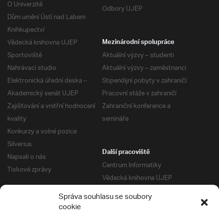
O Univerzitě
Odbory UJEP
Dům umění Ústí nad Labem
Knihkupectví
Vědecká knihovna UJEP
Mezinárodní spolupráce
Sportoviště
Aktuální výzvy – studenti
Nahrávací studio
Aktuální výzvy – zaměstnanci
Elektronická úřední deska –
Stipendijní pobyty v zahraničí
Akademický senát UJEP
Pracovní stáže v zahraničí
Zajišťování a vnitřní hodnocení
Zahraniční konference a
kvality
semináře
Konkurzy a volné pozice
Silverius
Další pracoviště
Napsali o nás
Centrum Informatiky
Tiskové zprávy
Vědecká knihovna UJEP
Správa kolejí a menz
Správa souhlasu se soubory
Univerzitní centrum podpory
Pro absolventy
cookie
Klub absolventů