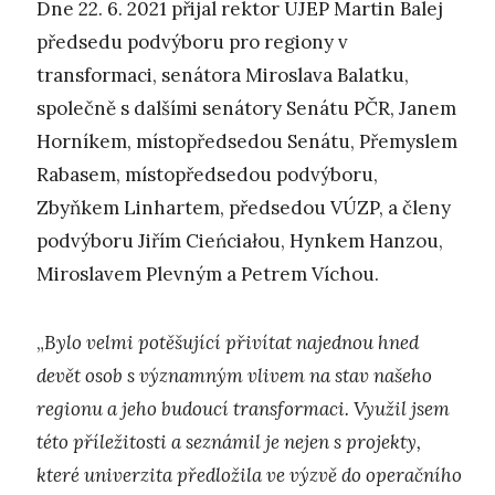
Dne 22. 6. 2021 přijal rektor UJEP Martin Balej
předsedu podvýboru pro regiony v
transformaci, senátora Miroslava Balatku,
společně s dalšími senátory Senátu PČR, Janem
Horníkem, místopředsedou Senátu, Přemyslem
Rabasem, místopředsedou podvýboru,
Zbyňkem Linhartem, předsedou VÚZP, a členy
podvýboru Jiřím Cieńciałou, Hynkem Hanzou,
Miroslavem Plevným a Petrem Víchou.
„
Bylo velmi potěšující přivítat najednou hned
devět osob s významným vlivem na stav našeho
regionu a jeho budoucí transformaci. Využil jsem
této příležitosti a seznámil je nejen s projekty,
které univerzita předložila ve výzvě do operačního