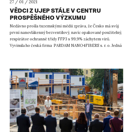
27 / 01 / 2021
VĚDCI Z UJEP STÁLE V CENTRU
PROSPĚŠNÉHO VÝZKUMU
Nedávno prošla tuzemskými médii zpráva, že Česko má svůj
první nanovlákenný bezventilový, navíc opakovaně použitelný,
respirátor ochranné třídy FFP3 s 99,9% záchytem virů.
Vyvinula ho česká firma PARDAM NANO4FIBERS s. r. o. Jedná
se o jeden z nejbe...