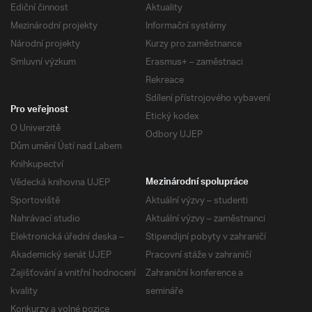
Ediční činnost
Aktuality
Mezinárodní projekty
Informační systémy
Národní projekty
Kurzy pro zaměstnance
Smluvní výzkum
Erasmus+ – zaměstnaci
Rekreace
Sdílení přístrojového vybavení
Pro veřejnost
Etický kodex
O Univerzitě
Odbory UJEP
Dům umění Ústí nad Labem
Knihkupectví
Vědecká knihovna UJEP
Mezinárodní spolupráce
Sportoviště
Aktuální výzvy – studenti
Nahrávací studio
Aktuální výzvy – zaměstnanci
Elektronická úřední deska –
Stipendijní pobyty v zahraničí
Akademický senát UJEP
Pracovní stáže v zahraničí
Zajišťování a vnitřní hodnocení
Zahraniční konference a
kvality
semináře
Konkurzy a volné pozice