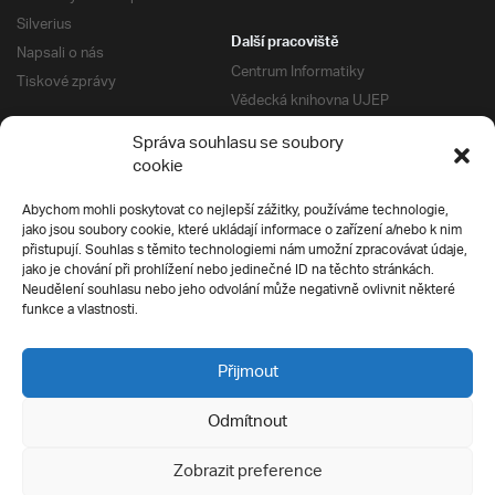
Silverius
Další pracoviště
Napsali o nás
Centrum Informatiky
Tiskové zprávy
Vědecká knihovna UJEP
Správa kolejí a menz
Správa souhlasu se soubory
Univerzitní centrum podpory
Pro absolventy
cookie
Klub absolventů
Abychom mohli poskytovat co nejlepší zážitky, používáme technologie,
Silverius
jako jsou soubory cookie, které ukládají informace o zařízení a/nebo k nim
Pro uchazeče
přistupují. Souhlas s těmito technologiemi nám umožní zpracovávat údaje,
Přijímací řízení
jako je chování při prohlížení nebo jedinečné ID na těchto stránkách.
Neudělení souhlasu nebo jeho odvolání může negativně ovlivnit některé
E-prihlaska
Ochrana soukromí
funkce a vlastnosti.
Podmínky přijímacího řízení
Přípravné kurzy
Přijmout
Odmítnout
Všechna práva vyhrazena
Zobrazit preference