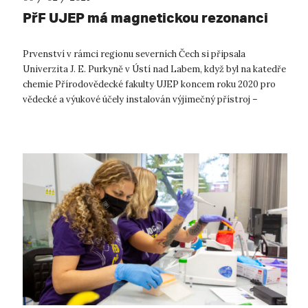
PřF UJEP má magnetickou rezonanci
Prvenství v rámci regionu severních Čech si připsala
Univerzita J. E. Purkyně v Ústí nad Labem, když byl na katedře
chemie Přírodovědecké fakulty UJEP koncem roku 2020 pro
vědecké a výukové účely instalován výjimečný přístroj –
spektrometr nukleární ma...