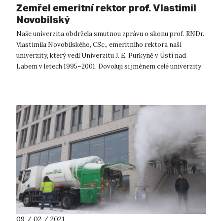
Zemřel emeritní rektor prof. Vlastimil
Novobilský
Naše univerzita obdržela smutnou zprávu o skonu prof. RNDr.
Vlastimila Novobilského, CSc., emeritního rektora naší
univerzity, který vedl Univerzitu J. E. Purkyně v Ústí nad
Labem v letech 1995–2001. Dovoluji si jménem celé univerzity
vyzdvihnout hodno...
09 / 02 / 2021