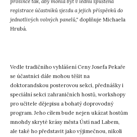
prosince tak, aby mohla být v lednu spuštěna
registrace účastníků sjezdu a jejich příspěvků do
jednotlivých volných panelů,“
doplňuje Michaela
Hrubá.
Vedle tradičního vyhlášení Ceny Josefa Pekaře
se účastníci dále mohou těšit na
doktorandskou posterovou sekci, přednášky i
speciální sekci zahraničních hostů, workshopy
pro učitele dějepisu a bohatý doprovodný
program. Jeho cílem bude nejen ukázat hostům
mnohdy skryté krásy města Ústí nad Labem,
ale také ho představit jako výjimečnou, nikoli