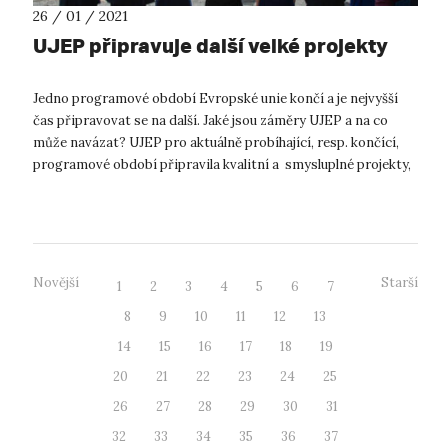
26 / 01 / 2021
UJEP připravuje další velké projekty
Jedno programové období Evropské unie končí a je nejvyšší
čas připravovat se na další. Jaké jsou záměry UJEP a na co
může navázat? UJEP pro aktuálně probíhající, resp. končící,
programové období připravila kvalitní a smysluplné projekty,
s nimiž by...
Novější
Starší
1
2
3
4
5
6
7
8
9
10
11
12
13
14
15
16
17
18
19
20
21
22
23
24
25
26
27
28
29
30
31
32
33
34
35
36
37