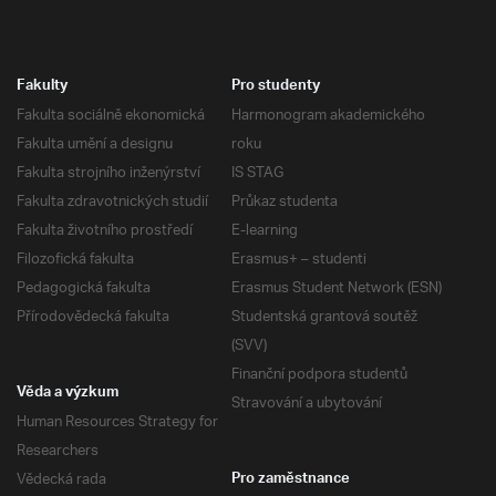
Fakulty
Pro studenty
Fakulta sociálně ekonomická
Harmonogram akademického
Fakulta umění a designu
roku
Fakulta strojního inženýrství
IS STAG
Fakulta zdravotnických studií
Průkaz studenta
Fakulta životního prostředí
E-learning
Filozofická fakulta
Erasmus+ – studenti
Pedagogická fakulta
Erasmus Student Network (ESN)
Přírodovědecká fakulta
Studentská grantová soutěž
(SVV)
Finanční podpora studentů
Věda a výzkum
Stravování a ubytování
Human Resources Strategy for
Researchers
Vědecká rada
Pro zaměstnance