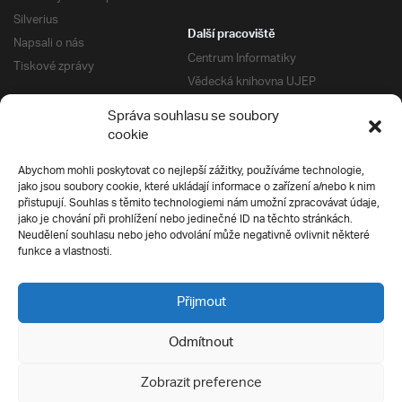
Silverius
Další pracoviště
Napsali o nás
Centrum Informatiky
Tiskové zprávy
Vědecká knihovna UJEP
Správa kolejí a menz
Správa souhlasu se soubory
Univerzitní centrum podpory
Pro absolventy
cookie
Klub absolventů
Abychom mohli poskytovat co nejlepší zážitky, používáme technologie,
Silverius
jako jsou soubory cookie, které ukládají informace o zařízení a/nebo k nim
Pro uchazeče
přistupují. Souhlas s těmito technologiemi nám umožní zpracovávat údaje,
Přijímací řízení
jako je chování při prohlížení nebo jedinečné ID na těchto stránkách.
Neudělení souhlasu nebo jeho odvolání může negativně ovlivnit některé
E-prihlaska
Ochrana soukromí
funkce a vlastnosti.
Podmínky přijímacího řízení
Přípravné kurzy
Přijmout
Odmítnout
Všechna práva vyhrazena
Zobrazit preference