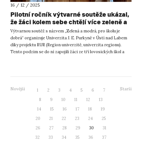
16 / 12 / 2025
Pilotní ročník výtvarné soutěže ukázal,
že žáci kolem sebe chtějí více zeleně a
vodních prvků
Výtvarnou soutěž s názvem „Zelená a modrá, pro školu je
dobrá“ organizuje Univerzita J. E. Purkyně v Ústí nad Labem
díky projektu RUR (Region univerzitě, univerzita regionu).
Tento podzim se do ní zapojili žáci ze tří lovosických škol a
odevzdali celke...
Novější
Starší
1
2
3
4
5
6
7
8
9
10
11
12
13
14
15
16
17
18
19
20
21
22
23
24
25
26
27
28
29
30
31
32
33
34
35
36
37