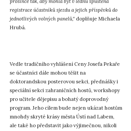
prosince tak, aby mohla být v lednu spuštěna
registrace účastníků sjezdu a jejich příspěvků do
jednotlivých volných panelů,“
doplňuje Michaela
Hrubá.
Vedle tradičního vyhlášení Ceny Josefa Pekaře
se účastníci dále mohou těšit na
doktorandskou posterovou sekci, přednášky i
speciální sekci zahraničních hostů, workshopy
pro učitele dějepisu a bohatý doprovodný
program. Jeho cílem bude nejen ukázat hostům
mnohdy skryté krásy města Ústí nad Labem,
ale také ho představit jako výjimečnou, nikoli