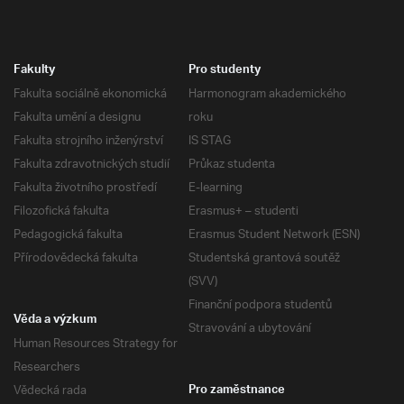
Fakulty
Pro studenty
Fakulta sociálně ekonomická
Harmonogram akademického
Fakulta umění a designu
roku
Fakulta strojního inženýrství
IS STAG
Fakulta zdravotnických studií
Průkaz studenta
Fakulta životního prostředí
E-learning
Filozofická fakulta
Erasmus+ – studenti
Pedagogická fakulta
Erasmus Student Network (ESN)
Přírodovědecká fakulta
Studentská grantová soutěž
(SVV)
Finanční podpora studentů
Věda a výzkum
Stravování a ubytování
Human Resources Strategy for
Researchers
Vědecká rada
Pro zaměstnance