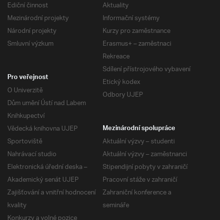
Ediční činnost
Aktuality
Mezinárodní projekty
Informační systémy
Národní projekty
Kurzy pro zaměstnance
Smluvní výzkum
Erasmus+ – zaměstnaci
Rekreace
Sdílení přístrojového vybavení
Pro veřejnost
Etický kodex
O Univerzitě
Odbory UJEP
Dům umění Ústí nad Labem
Knihkupectví
Vědecká knihovna UJEP
Mezinárodní spolupráce
Sportoviště
Aktuální výzvy – studenti
Nahrávací studio
Aktuální výzvy – zaměstnanci
Elektronická úřední deska –
Stipendijní pobyty v zahraničí
Akademický senát UJEP
Pracovní stáže v zahraničí
Zajišťování a vnitřní hodnocení
Zahraniční konference a
kvality
semináře
Konkurzy a volné pozice