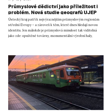
Průmyslové dědictví jako příležitost i
problém. Nová studie geografů UJEP
ukazuje, proč se ústecký kraj zatím
Ústecký kraj patří k nejvýraznějším průmyslovým regionům
nedokáže shodnout na své budoucnosti
střední Evropy – a zároveň k těm, které dnes hledají novou
identitu. Jen málokde je průmyslová minulost tak viditelná
jako zde: opuštěné továrny, monumentální výrobní haly,
aktivní, ale i rekulti...