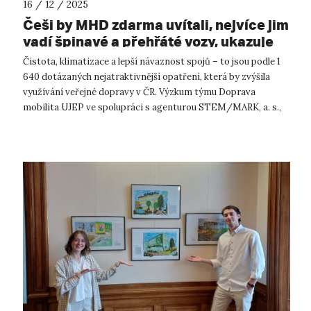
16 / 12 / 2025
Češi by MHD zdarma uvítali, nejvíce jim
vadí špinavé a přehřáté vozy, ukazuje
nový průzkum
Čistota, klimatizace a lepší návaznost spojů – to jsou podle 1
640 dotázaných nejatraktivnější opatření, která by zvýšila
využívání veřejné dopravy v ČR. Výzkum týmu Doprava
mobilita UJEP ve spolupráci s agenturou STEM/MARK, a. s.,
spolufinancovaný se ...