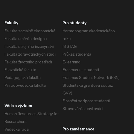
Fakulty
Pro studenty
Fakulta sociálně ekonomická
Harmonogram akademického
Fakulta umění a designu
roku
Fakulta strojního inženýrství
IS STAG
Fakulta zdravotnických studií
Průkaz studenta
Fakulta životního prostředí
E-learning
Filozofická fakulta
Erasmus+ – studenti
Pedagogická fakulta
Erasmus Student Network (ESN)
Přírodovědecká fakulta
Studentská grantová soutěž
(SVV)
Finanční podpora studentů
Věda a výzkum
Stravování a ubytování
Human Resources Strategy for
Researchers
Vědecká rada
Pro zaměstnance