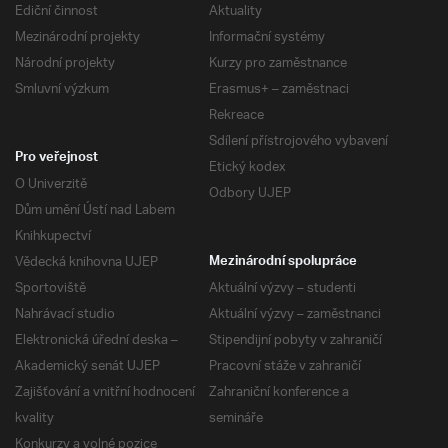
Ediční činnost
Aktuality
Mezinárodní projekty
Informační systémy
Národní projekty
Kurzy pro zaměstnance
Smluvní výzkum
Erasmus+ – zaměstnaci
Rekreace
Sdílení přístrojového vybavení
Pro veřejnost
Etický kodex
O Univerzitě
Odbory UJEP
Dům umění Ústí nad Labem
Knihkupectví
Vědecká knihovna UJEP
Mezinárodní spolupráce
Sportoviště
Aktuální výzvy – studenti
Nahrávací studio
Aktuální výzvy – zaměstnanci
Elektronická úřední deska –
Stipendijní pobyty v zahraničí
Akademický senát UJEP
Pracovní stáže v zahraničí
Zajišťování a vnitřní hodnocení
Zahraniční konference a
kvality
semináře
Konkurzy a volné pozice