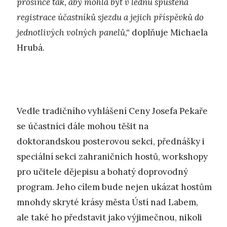
prosince tak, aby mohla být v lednu spuštěna
registrace účastníků sjezdu a jejich příspěvků do
jednotlivých volných panelů,“
doplňuje Michaela
Hrubá.
Vedle tradičního vyhlášení Ceny Josefa Pekaře
se účastníci dále mohou těšit na
doktorandskou posterovou sekci, přednášky i
speciální sekci zahraničních hostů, workshopy
pro učitele dějepisu a bohatý doprovodný
program. Jeho cílem bude nejen ukázat hostům
mnohdy skryté krásy města Ústí nad Labem,
ale také ho představit jako výjimečnou, nikoli