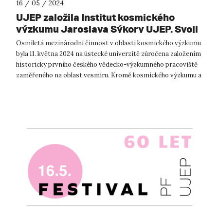
16 / 05 / 2024
UJEP založila Institut kosmického
výzkumu Jaroslava Sýkory UJEP. Svoji
činnost zahájil pod křídly FSE UJEP
Osmiletá mezinárodní činnost v oblasti kosmického výzkumu
byla 11. května 2024 na ústecké univerzitě zúročena založením
historicky prvního českého vědecko-výzkumného pracoviště
zaměřeného na oblast vesmíru. Kromě kosmického výzkumu a
s ním spojených ak...