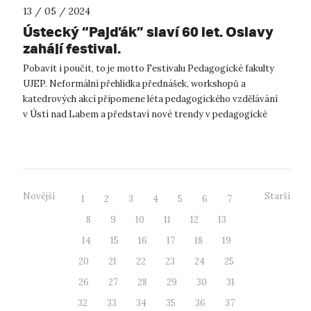
13 / 05 / 2024
Ústecký “Pajďák” slaví 60 let. Oslavy
zahájí festival.
Pobavit i poučit, to je motto Festivalu Pedagogické fakulty
UJEP. Neformální přehlídka přednášek, workshopů a
katedrových akcí připomene léta pedagogického vzdělávání
v Ústí nad Labem a představí nové trendy v pedagogické
praxi. „Oslavy 60. jubilea ...
Novější
Starší
1
2
3
4
5
6
7
8
9
10
11
12
13
14
15
16
17
18
19
20
21
22
23
24
25
26
27
28
29
30
31
32
33
34
35
36
37