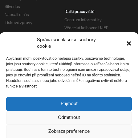
Silverius
Další pracoviště
Napsali o nás
Centrum Informatiky
Tiskové zprávy
Vědecká knihovna UJEP
Správa kolejí a menz
Správa souhlasu se soubory
Univerzitní centrum podpory
Pro absolventy
cookie
Klub absolventů
Abychom mohli poskytovat co nejlepší zážitky, používáme technologie,
Silverius
jako jsou soubory cookie, které ukládají informace o zařízení a/nebo k nim
Pro uchazeče
přistupují. Souhlas s těmito technologiemi nám umožní zpracovávat údaje,
Přijímací řízení
jako je chování při prohlížení nebo jedinečné ID na těchto stránkách.
Neudělení souhlasu nebo jeho odvolání může negativně ovlivnit některé
E-prihlaska
Ochrana soukromí
funkce a vlastnosti.
Podmínky přijímacího řízení
Přípravné kurzy
Přijmout
Odmítnout
Všechna práva vyhrazena
Zobrazit preference