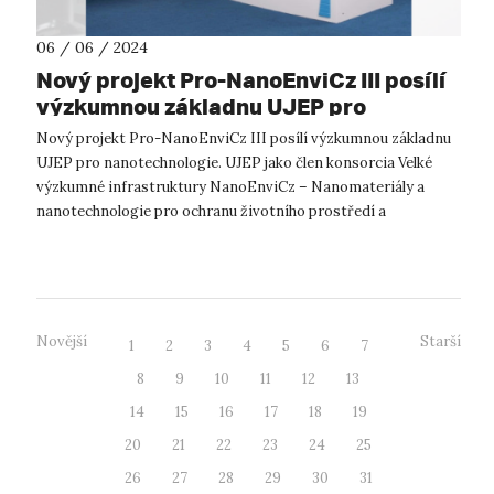
06 / 06 / 2024
Nový projekt Pro-NanoEnviCz III posílí
výzkumnou základnu UJEP pro
nanotechnologie
Nový projekt Pro-NanoEnviCz III posílí výzkumnou základnu
UJEP pro nanotechnologie. UJEP jako člen konsorcia Velké
výzkumné infrastruktury NanoEnviCz – Nanomateriály a
nanotechnologie pro ochranu životního prostředí a
udržitelnou budoucnost je též UJEP...
Novější
Starší
1
2
3
4
5
6
7
8
9
10
11
12
13
14
15
16
17
18
19
20
21
22
23
24
25
26
27
28
29
30
31