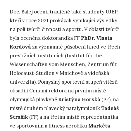
Doc. Balej ocenil tradičně také studenty UJEP,
kteří v roce 2021 prokázali vynikající výsledky
na poli tvůrčí činnosti a sportu. V oblasti tvůrčí
byla oceněna doktorandka FF
PhDr. Vlasta
Kordová
za významné působení hned ve třech
prestižních institucích (Institut für die
Wissenschaften vom Menschen, Zentrum für
Holocaust-Studien v Mnichově a vídeňská
univerzita). Pomyslný sportovní stupeň vítězů
obsadili Cenami rektora na prvním místě
olympijská plavkyně
Kristýna Horská
(PF), na
místě druhém plavecký paralympionik
Tadeáš
Strašík
(FF) a na třetím místě reprezentantka
ve sportovním a fitness aerobiku
Markéta