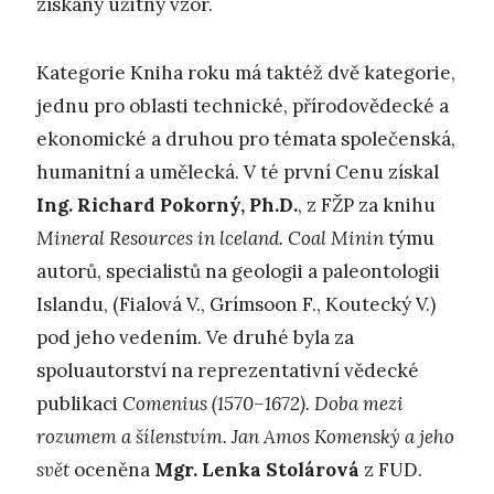
získaný užitný vzor.
Kategorie Kniha roku má taktéž dvě kategorie,
jednu pro oblasti technické, přírodovědecké a
ekonomické a druhou pro témata společenská,
humanitní a umělecká. V té první Cenu získal
Ing. Richard Pokorný, Ph.D.
, z FŽP za knihu
Mineral Resources in lceland. Coal Minin
týmu
autorů, specialistů na geologii a paleontologii
Islandu, (Fialová V., Grímsoon F., Koutecký V.)
pod jeho vedením. Ve druhé byla za
spoluautorství na reprezentativní vědecké
publikaci
Comenius (1570–1672). Doba mezi
rozumem a šílenstvím. Jan Amos Komenský a jeho
svět
oceněna
Mgr. Lenka Stolárová
z FUD.