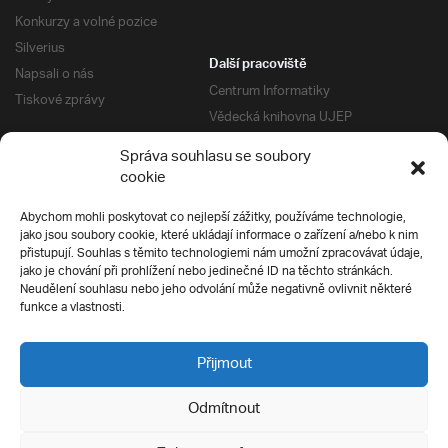
Konkurzy a volné pozice
Silverius
Další pracoviště
Napsali o nás
Centrum Informatiky
Tiskové zprávy
Vědecká knihovna UJEP
Správa kolejí a menz
Správa souhlasu se soubory
Univerzitní centrum podpory
Pro absolventy
cookie
Klub absolventů
Abychom mohli poskytovat co nejlepší zážitky, používáme technologie,
Silverius
jako jsou soubory cookie, které ukládají informace o zařízení a/nebo k nim
Pro uchazeče
přistupují. Souhlas s těmito technologiemi nám umožní zpracovávat údaje,
Přijímací řízení
jako je chování při prohlížení nebo jedinečné ID na těchto stránkách.
Neudělení souhlasu nebo jeho odvolání může negativně ovlivnit některé
E-prihlaska
Ochrana soukromí
funkce a vlastnosti.
Podmínky přijímacího řízení
Přípravné kurzy
Přijmout
Odmítnout
Všechna práva vyhrazena