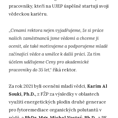
pracovníky, kteří na UJEP úspěšně startují svoji
vědeckou kariéru.
„
Cenami rektora nejen vyjadřujeme, že si práce
našich zaměstnanců jsme vědomi a chceme ji
ocenit, ale také motivujeme a podporujeme mladé
začínající vědce a umělce k další práci. Za tím
účelem udělujeme Ceny pro akademické
pracovníky do 35 let
,“ říká rektor.
Za rok 2021 byli oceněni mladí vědci,
Karim Al
Souki, Ph.D.,
z FŽP za výsledky v oblastech
využití energetických plodin druhé generace
pro fytoremediace organických polutantů v
půdě, a
PhDr. Mgr. Michal Vostrý, Ph.D.,
z PF