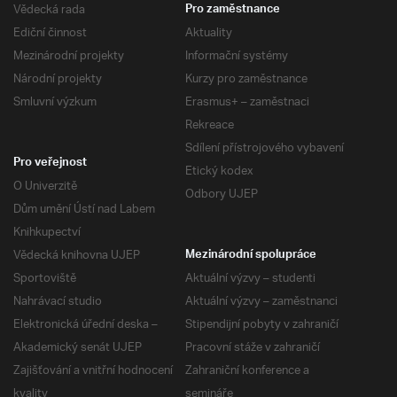
Vědecká rada
Pro zaměstnance
Ediční činnost
Aktuality
Mezinárodní projekty
Informační systémy
Národní projekty
Kurzy pro zaměstnance
Smluvní výzkum
Erasmus+ – zaměstnaci
Rekreace
Sdílení přístrojového vybavení
Pro veřejnost
Etický kodex
O Univerzitě
Odbory UJEP
Dům umění Ústí nad Labem
Knihkupectví
Vědecká knihovna UJEP
Mezinárodní spolupráce
Sportoviště
Aktuální výzvy – studenti
Nahrávací studio
Aktuální výzvy – zaměstnanci
Elektronická úřední deska –
Stipendijní pobyty v zahraničí
Akademický senát UJEP
Pracovní stáže v zahraničí
Zajišťování a vnitřní hodnocení
Zahraniční konference a
kvality
semináře