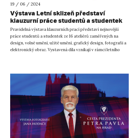
19 / 06 / 2024
Výstava Letní sklizeň představí
klauzurní práce studentů a studentek
Fakulty umění a designu UJEP
Pravidelná výstava klauzurních prací představí nejnovější
práce studentů a studentek ze 16 ateliérů zaměřených na
design, volné umění, užité umění, grafický design, fotografii a
elektronický obraz. Vystavená díla vznikají v rámci letního
semestru a jej...