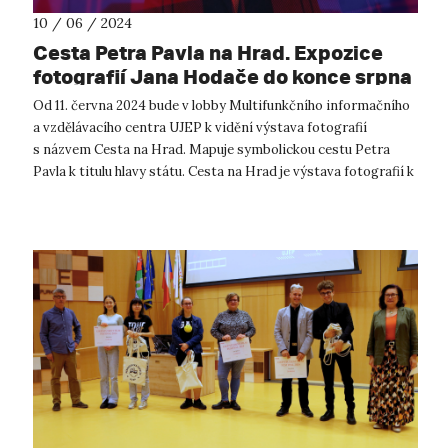
10 / 06 / 2024
Cesta Petra Pavla na Hrad. Expozice
fotografií Jana Hodače do konce srpna
na UJEP
Od 11. června 2024 bude v lobby Multifunkčního informačního
a vzdělávacího centra UJEP k vidění výstava fotografií
s názvem Cesta na Hrad. Mapuje symbolickou cestu Petra
Pavla k titulu hlavy státu. Cesta na Hrad je výstava fotografií k
prvnímu výro...