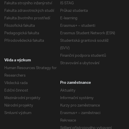
Fakulta strojního inženýrství
IS STAG
Fakulta zdravotnických studií
Průkaz studenta
Fakulta životního prostředí
E-learning
Filozofická fakulta
Erasmus+ – studenti
Pedagogická fakulta
Erasmus Student Network (ESN)
Přírodovědecká fakulta
Studentská grantová soutěž
(SVV)
Finanční podpora studentů
Věda a výzkum
Stravování a ubytování
Human Resources Strategy for
Researchers
Vědecká rada
Pro zaměstnance
Ediční činnost
Aktuality
Mezinárodní projekty
Informační systémy
Národní projekty
Kurzy pro zaměstnance
Smluvní výzkum
Erasmus+ – zaměstnaci
Rekreace
Sdílení přístrojového vybavení