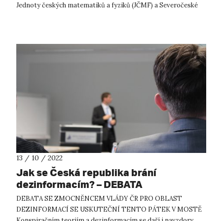
Jednoty českých matematiků a fyziků (JČMF) a Severočeské
pobočky České geografické sp...
13 / 10 / 2022
Jak se Česká republika brání
dezinformacím? – DEBATA
DEBATA SE ZMOCNĚNCEM VLÁDY ČR PRO OBLAST
DEZINFORMACÍ SE USKUTEČNÍ TENTO PÁTEK V MOSTĚ
Konspiračním teoriím a dezinformacím se daří i navzdory