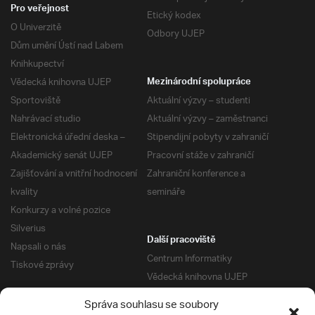
Pro veřejnost
Etický kodex
O Univerzitě
Odbory UJEP
Dům umění Ústí nad Labem
Knihkupectví
Vědecká knihovna UJEP
Mezinárodní spolupráce
Sportoviště
Aktuální výzvy – studenti
Nahrávací studio
Aktuální výzvy – zaměstnanci
Elektronická úřední deska –
Stipendijní pobyty v zahraničí
Akademický senát UJEP
Pracovní stáže v zahraničí
Zajišťování a vnitřní hodnocení
Zahraniční konference a
kvality
semináře
Konkurzy a volné pozice
Silverius
Další pracoviště
Napsali o nás
Centrum Informatiky
Tiskové zprávy
Vědecká knihovna UJEP
Správa kolejí a menz
Správa souhlasu se soubory
Univerzitní centrum podpory
Pro absolventy