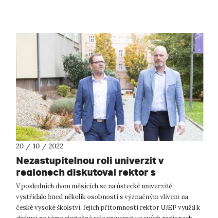
Jana Evangelisty Purkyně ho...
20 / 10 / 2022
Nezastupitelnou roli univerzit v
regionech diskutoval rektor s
vrcholnými zástupci vysokého školství
V posledních dvou měsících se na ústecké univerzitě
vystřídalo hned několik osobností s význačným vlivem na
české vysoké školství. Jejich přítomnosti rektor UJEP využil k