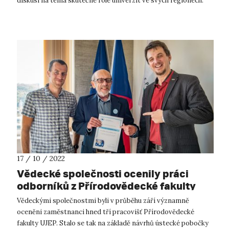
diskusi na téma skutečné role univerzit ve svých regionech.
Dne 1. září navští...
17 / 10 / 2022
Vědecké společnosti ocenily práci
odborníků z Přírodovědecké fakulty
UJEP
Vědeckými společnostmi byli v průběhu září významně
oceněni zaměstnanci hned tří pracovišť Přírodovědecké
fakulty UJEP. Stalo se tak na základě návrhů ústecké pobočky