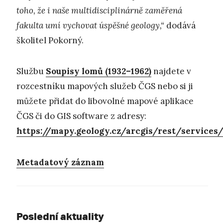
toho, že i naše multidisciplinárně zaměřená
fakulta umí vychovat úspěšné geology,“
dodává
školitel Pokorný.
Službu
Soupisy lomů (1932–1962)
najdete v
rozcestníku mapových služeb ČGS nebo si ji
můžete přidat do libovolné mapové aplikace
ČGS či do GIS software z adresy:
https://mapy.geology.cz/arcgis/rest/servic
Metadatový záznam
Poslední aktuality