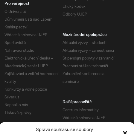
Pro veřejnost
Etický kodex
O Univerzitě
Odbory UJEP
Dům umění Ústí nad Labem
Knihkupectví
Vědecká knihovna UJEP
Mezinárodní spolupráce
Sportoviště
Aktuální výzvy – studenti
Nahrávací studio
Aktuální výzvy – zaměstnanci
Elektronická úřední deska –
Stipendijní pobyty v zahraničí
Akademický senát UJEP
Pracovní stáže v zahraničí
Zajišťování a vnitřní hodnocení
Zahraniční konference a
kvality
semináře
Konkurzy a volné pozice
Silverius
Další pracoviště
Napsali o nás
Centrum Informatiky
Tiskové zprávy
Vědecká knihovna UJEP
Správa kolejí a menz
Správa souhlasu se soubory
Univerzitní centrum podpory
Pro absolventy