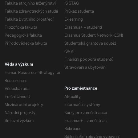
Fakulta strojního inženýrství
IS STAG
Fakulta zdravotnických studií
Průkaz studenta
Fakulta životního prostředí
E-learning
Filozofická fakulta
Erasmus+ – studenti
Pedagogická fakulta
Erasmus Student Network (ESN)
Přírodovědecká fakulta
Studentská grantová soutěž
(SVV)
Finanční podpora studentů
Věda a výzkum
Stravování a ubytování
Human Resources Strategy for
Researchers
Vědecká rada
Pro zaměstnance
Ediční činnost
Aktuality
Mezinárodní projekty
Informační systémy
Národní projekty
Kurzy pro zaměstnance
Smluvní výzkum
Erasmus+ – zaměstnaci
Rekreace
Sdílení přístrojového vybavení