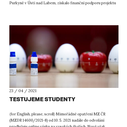
Purkyně v Ústí nad Labem, získalo finanční podporu projektu
zaměřeného na...
23 / 04 / 2021
TESTUJEME STUDENTY
〈for English, please, scroll〉 Mimořádné opatření MZ ČR
(MZDR 14600/2021-8) od 10. 5. 2021 nadále do odvolání
prodlužuje online výuku na vysokých školách. Nově však