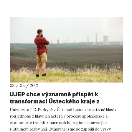
03 / 05 / 2021
UJEP chce významně přispět k
transformaci Ústeckého kraje z
uhelného na kreativní
Univerzita J. E. Purkyně v Ústí nad Labem se aktivně hlásí o
roli jednoho z hlavních aktérů v procesu společenské a
ekonomické transformace našeho regionu související
s útlumem těžby uhlí. „Masivně jsme se zapojili do výzvy