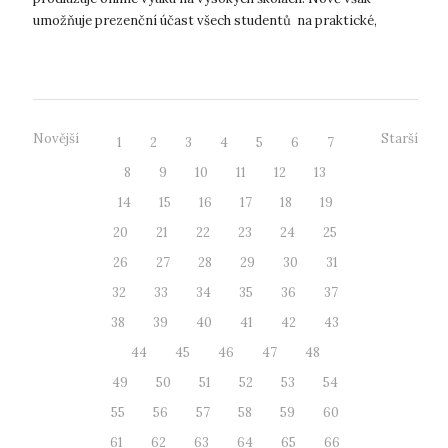
umožňuje prezenční účast všech studentů na praktické,
laboratorní, experimentální a um...
Novější
Starší
1
2
3
4
5
6
7
8
9
10
11
12
13
14
15
16
17
18
19
20
21
22
23
24
25
26
27
28
29
30
31
32
33
34
35
36
37
38
39
40
41
42
43
44
45
46
47
48
49
50
51
52
53
54
55
56
57
58
59
60
61
62
63
64
65
66