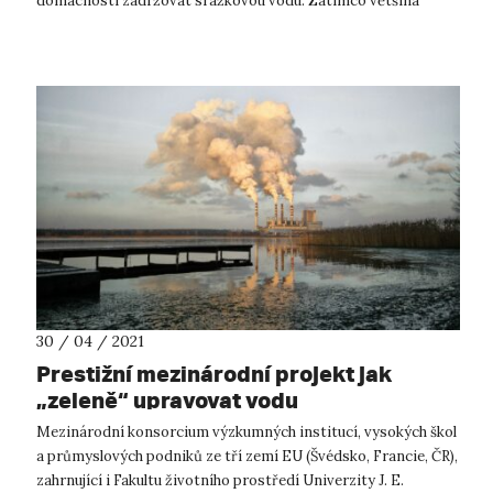
domácností zadržovat srážkovou vodu. Zatímco většina
domácností žijících v rodin...
30 / 04 / 2021
Prestižní mezinárodní projekt jak
„zeleně“ upravovat vodu
Mezinárodní konsorcium výzkumných institucí, vysokých škol
a průmyslových podniků ze tří zemí EU (Švédsko, Francie, ČR),
zahrnující i Fakultu životního prostředí Univerzity J. E.