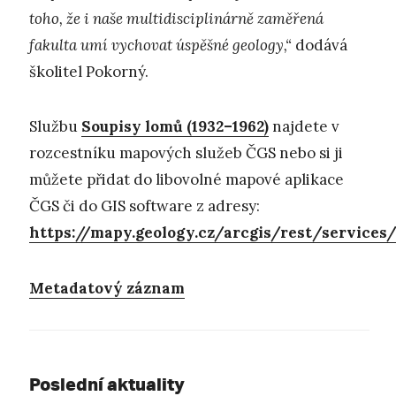
toho, že i naše multidisciplinárně zaměřená
fakulta umí vychovat úspěšné geology,“
dodává
školitel Pokorný.
Službu
Soupisy lomů (1932–1962)
najdete v
rozcestníku mapových služeb ČGS nebo si ji
můžete přidat do libovolné mapové aplikace
ČGS či do GIS software z adresy:
https://mapy.geology.cz/arcgis/rest/servic
Metadatový záznam
Poslední aktuality