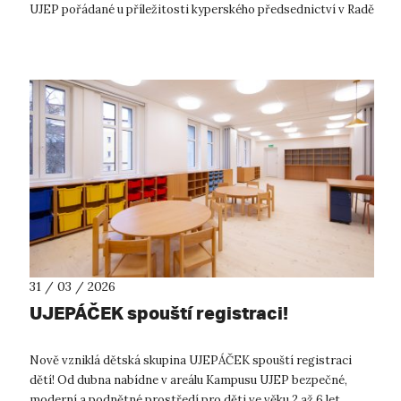
UJEP pořádané u příležitosti kyperského předsednictví v Radě
EU. Návštěvníci se...
31 / 03 / 2026
UJEPÁČEK spouští registraci!
Nově vzniklá dětská skupina UJEPÁČEK spouští registraci
dětí! Od dubna nabídne v areálu Kampusu UJEP bezpečné,
moderní a podnětné prostředí pro děti ve věku 2 až 6 let.