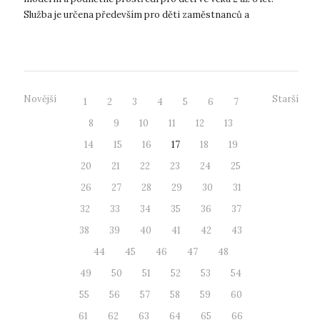
Služba je určena především pro děti zaměstnanců a
studujících UJEP, využít ji ale b...
Novější
Starší
1
2
3
4
5
6
7
8
9
10
11
12
13
14
15
16
17
18
19
20
21
22
23
24
25
26
27
28
29
30
31
32
33
34
35
36
37
38
39
40
41
42
43
44
45
46
47
48
49
50
51
52
53
54
55
56
57
58
59
60
61
62
63
64
65
66