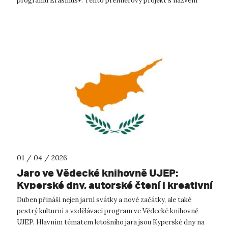
programu Erasmus+. Tento premiérový projekt s názvem
„Just Transitions: Politics of C...
01 / 04 / 2026
Jaro ve Vědecké knihovně UJEP:
Kyperské dny, autorské čtení i kreativní
workshopy
Duben přináší nejen jarní svátky a nové začátky, ale také
pestrý kulturní a vzdělávací program ve Vědecké knihovně
UJEP. Hlavním tématem letošního jara jsou Kyperské dny na