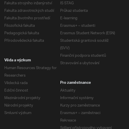
Fakulta strojního inženýrství
IS STAG
Fakulta zdravotnických studií
Průkaz studenta
Fakulta životního prostředí
E-learning
Filozofická fakulta
Erasmus+ – studenti
Pedagogická fakulta
Erasmus Student Network (ESN)
Přírodovědecká fakulta
Studentská grantová soutěž
(SVV)
Finanční podpora studentů
Věda a výzkum
Stravování a ubytování
Human Resources Strategy for
Researchers
Vědecká rada
Pro zaměstnance
Ediční činnost
Aktuality
Mezinárodní projekty
Informační systémy
Národní projekty
Kurzy pro zaměstnance
Smluvní výzkum
Erasmus+ – zaměstnaci
Rekreace
Sdílení přístrojového vybavení