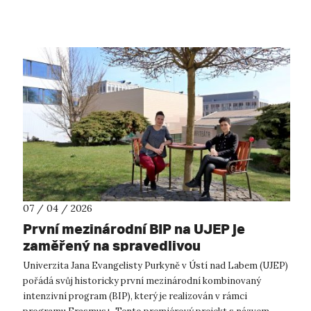
témata současného v...
07 / 04 / 2026
První mezinárodní BIP na UJEP je
zaměřený na spravedlivou
transformaci
Univerzita Jana Evangelisty Purkyně v Ústí nad Labem (UJEP)
pořádá svůj historicky první mezinárodní kombinovaný
intenzivní program (BIP), který je realizován v rámci