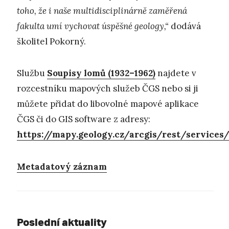
toho, že i naše multidisciplinárně zaměřená
fakulta umí vychovat úspěšné geology,“
dodává
školitel Pokorný.
Službu
Soupisy lomů (1932–1962)
najdete v
rozcestníku mapových služeb ČGS nebo si ji
můžete přidat do libovolné mapové aplikace
ČGS či do GIS software z adresy:
https://mapy.geology.cz/arcgis/rest/servic
Metadatový záznam
Poslední aktuality