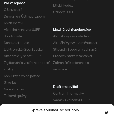
Pro veřejnost
Etický kodex
O Univerzitě
Odbory UJEP
Dům umění Ústí nad Labem
Knihkupectví
Vědecká knihovna UJEP
Mezinárodní spolupráce
Sportoviště
Aktuální výzvy – studenti
Nahrávací studio
Aktuální výzvy – zaměstnanci
Elektronická úřední deska –
Stipendijní pobyty v zahraničí
Akademický senát UJEP
Pracovní stáže v zahraničí
Zajišťování a vnitřní hodnocení
Zahraniční konference a
kvality
semináře
Konkurzy a volné pozice
Silverius
Další pracoviště
Napsali o nás
Centrum Informatiky
Tiskové zprávy
Vědecká knihovna UJEP
Správa kolejí a menz
Správa souhlasu se soubory
Univerzitní centrum podpory
Pro absolventy