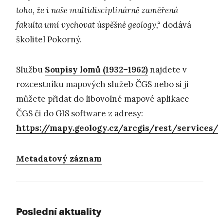
toho, že i naše multidisciplinárně zaměřená
fakulta umí vychovat úspěšné geology,“
dodává
školitel Pokorný.
Službu
Soupisy lomů (1932–1962)
najdete v
rozcestníku mapových služeb ČGS nebo si ji
můžete přidat do libovolné mapové aplikace
ČGS či do GIS software z adresy:
https://mapy.geology.cz/arcgis/rest/servic
Metadatový záznam
Poslední aktuality