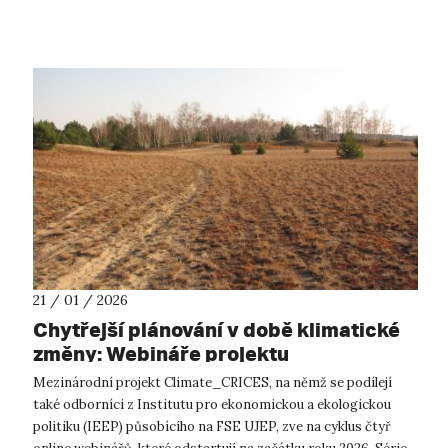
prof. T. K...
21 / 01 / 2026
Chytřejší plánování v době klimatické
změny: Webináře projektu
Climate_CRICES
Mezinárodní projekt Climate_CRICES, na němž se podílejí
také odborníci z Institutu pro ekonomickou a ekologickou
politiku (IEEP) působícího na FSE UJEP, zve na cyklus čtyř