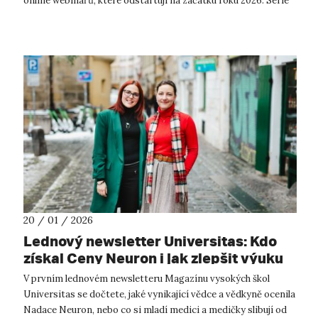
online webinářů, které odstartují na začátku roku 2026. Série
se zaměří na to, j...
20 / 01 / 2026
Lednový newsletter Universitas: Kdo
získal Ceny Neuron i jak zlepšit výuku
medicíny
V prvním lednovém newsletteru Magazínu vysokých škol
Universitas se dočtete, jaké vynikající vědce a vědkyně ocenila
Nadace Neuron, nebo co si mladí medici a medičky slibují od