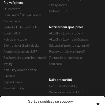
Pro veřejnost
Etický kodex
O Univerzitě
Odbory UJEP
Dům umění Ústí nad Labem
Knihkupectví
Vědecká knihovna UJEP
Mezinárodní spolupráce
Sportoviště
Aktuální výzvy – studenti
Nahrávací studio
Aktuální výzvy – zaměstnanci
Elektronická úřední deska –
Stipendijní pobyty v zahraničí
Akademický senát UJEP
Pracovní stáže v zahraničí
Zajišťování a vnitřní hodnocení
Zahraniční konference a
kvality
semináře
Konkurzy a volné pozice
Silverius
Další pracoviště
Napsali o nás
Centrum Informatiky
Tiskové zprávy
Vědecká knihovna UJEP
Správa kolejí a menz
Správa souhlasu se soubory
Univerzitní centrum podpory
Pro absolventy