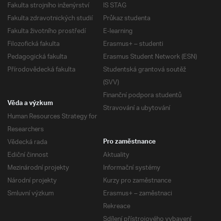
Fakulta strojního inženýrství
IS STAG
Fakulta zdravotnických studií
Průkaz studenta
Fakulta životního prostředí
E-learning
Filozofická fakulta
Erasmus+ – studenti
Pedagogická fakulta
Erasmus Student Network (ESN)
Přírodovědecká fakulta
Studentská grantová soutěž
(SVV)
Finanční podpora studentů
Věda a výzkum
Stravování a ubytování
Human Resources Strategy for
Researchers
Vědecká rada
Pro zaměstnance
Ediční činnost
Aktuality
Mezinárodní projekty
Informační systémy
Národní projekty
Kurzy pro zaměstnance
Smluvní výzkum
Erasmus+ – zaměstnaci
Rekreace
Sdílení přístrojového vybavení