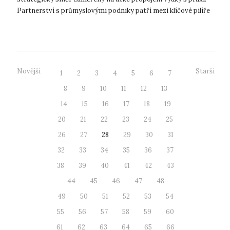
Partnerství s průmyslovými podniky patří mezi klíčové pilíře
rozvoje fakulty –...
Novější
Starší
1
2
3
4
5
6
7
8
9
10
11
12
13
14
15
16
17
18
19
20
21
22
23
24
25
26
27
28
29
30
31
32
33
34
35
36
37
38
39
40
41
42
43
44
45
46
47
48
49
50
51
52
53
54
55
56
57
58
59
60
61
62
63
64
65
66