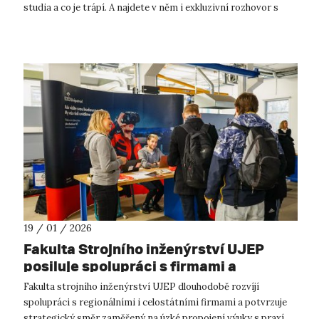
studia a co je trápí. A najdete v něm i exkluzivní rozhovor s
novou předsed...
19 / 01 / 2026
Fakulta Strojního inženýrství UJEP
posiluje spolupráci s firmami a
systematicky propojuje studium s
Fakulta strojního inženýrství UJEP dlouhodobě rozvíjí
praxí
spolupráci s regionálními i celostátními firmami a potvrzuje
strategický směr zaměřený na úzké propojení výuky s praxí.