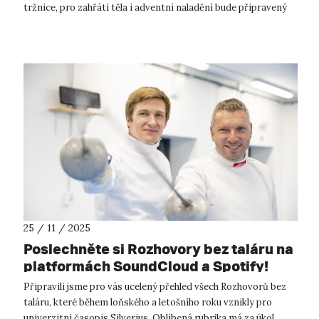
tržnice, pro zahřátí těla i adventní naladění bude připravený
svařáček, čaj a vánoční ml...
25 / 11 / 2025
Poslechněte si Rozhovory bez taláru na
platformách SoundCloud a Spotify!
Připravili jsme pro vás ucelený přehled všech Rozhovorů bez
taláru, které během loňského a letošního roku vznikly pro
univerzitní časopis Silverius. Oblíbená rubrika má za úkol