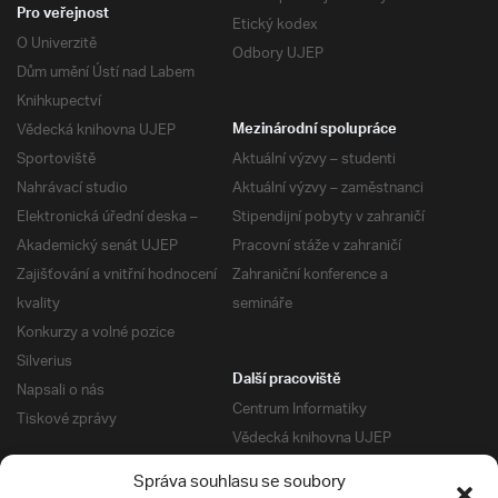
Pro veřejnost
Etický kodex
O Univerzitě
Odbory UJEP
Dům umění Ústí nad Labem
Knihkupectví
Vědecká knihovna UJEP
Mezinárodní spolupráce
Sportoviště
Aktuální výzvy – studenti
Nahrávací studio
Aktuální výzvy – zaměstnanci
Elektronická úřední deska –
Stipendijní pobyty v zahraničí
Akademický senát UJEP
Pracovní stáže v zahraničí
Zajišťování a vnitřní hodnocení
Zahraniční konference a
kvality
semináře
Konkurzy a volné pozice
Silverius
Další pracoviště
Napsali o nás
Centrum Informatiky
Tiskové zprávy
Vědecká knihovna UJEP
Správa kolejí a menz
Správa souhlasu se soubory
Univerzitní centrum podpory
Pro absolventy