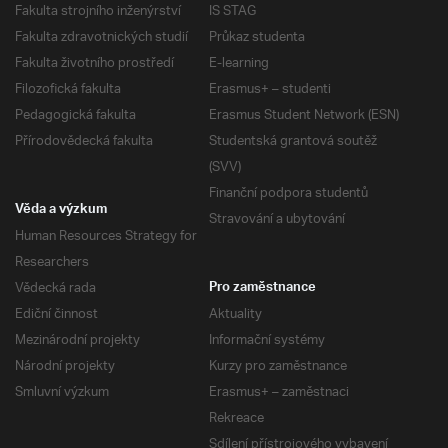
Fakulta strojního inženýrství
IS STAG
Fakulta zdravotnických studií
Průkaz studenta
Fakulta životního prostředí
E-learning
Filozofická fakulta
Erasmus+ – studenti
Pedagogická fakulta
Erasmus Student Network (ESN)
Přírodovědecká fakulta
Studentská grantová soutěž
(SVV)
Finanční podpora studentů
Věda a výzkum
Stravování a ubytování
Human Resources Strategy for
Researchers
Vědecká rada
Pro zaměstnance
Ediční činnost
Aktuality
Mezinárodní projekty
Informační systémy
Národní projekty
Kurzy pro zaměstnance
Smluvní výzkum
Erasmus+ – zaměstnaci
Rekreace
Sdílení přístrojového vybavení