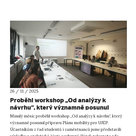
veřejnost, se st...
26 / 11 / 2025
Proběhl workshop „Od analýzy k
návrhu“, který významně posunul
přípravu Plánu mobility pro UJEP.
Minulý měsíc proběhl workshop „Od analýzy k návrhu“, který
významně posunul přípravu Plánu mobility pro UJEP.
Účastníkům z řad studentů i zaměstnanců jsme představili