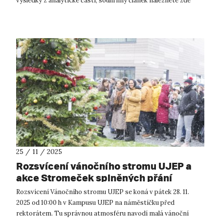
výsledky z analytické části, souhrnný článek naleznete zde
(https://rur.ujep.cz/plan-...
25 / 11 / 2025
Rozsvícení vánočního stromu UJEP a
akce Stromeček splněných přání
Rozsvícení Vánočního stromu UJEP se koná v pátek 28. 11.
2025 od 10:00 h v Kampusu UJEP na náměstíčku před
rektorátem. Tu správnou atmosféru navodí malá vánoční