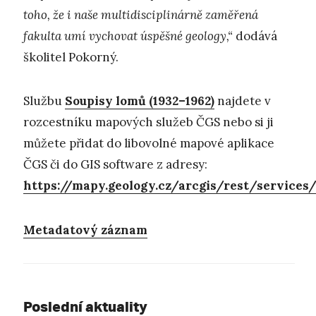
toho, že i naše multidisciplinárně zaměřená
fakulta umí vychovat úspěšné geology,“
dodává
školitel Pokorný.
Službu
Soupisy lomů (1932–1962)
najdete v
rozcestníku mapových služeb ČGS nebo si ji
můžete přidat do libovolné mapové aplikace
ČGS či do GIS software z adresy:
https://mapy.geology.cz/arcgis/rest/servic
Metadatový záznam
Poslední aktuality