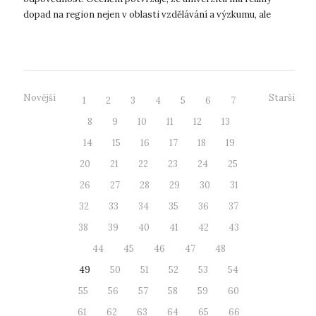
dopad na region nejen v oblasti vzdělávání a výzkumu, ale
může se pochlubit také společen...
Novější
Starší
1
2
3
4
5
6
7
8
9
10
11
12
13
14
15
16
17
18
19
20
21
22
23
24
25
26
27
28
29
30
31
32
33
34
35
36
37
38
39
40
41
42
43
44
45
46
47
48
49
50
51
52
53
54
55
56
57
58
59
60
61
62
63
64
65
66