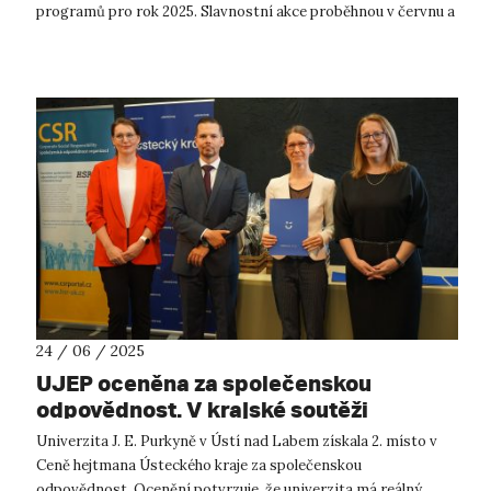
programů pro rok 2025. Slavnostní akce proběhnou v červnu a
červenci, a budou zakonč...
24 / 06 / 2025
UJEP oceněna za společenskou
odpovědnost. V krajské soutěži
obsadila 2. místo
Univerzita J. E. Purkyně v Ústí nad Labem získala 2. místo v
Ceně hejtmana Ústeckého kraje za společenskou
odpovědnost. Ocenění potvrzuje, že univerzita má reálný