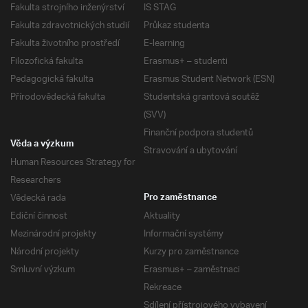
Fakulta strojního inženýrství
IS STAG
Fakulta zdravotnických studií
Průkaz studenta
Fakulta životního prostředí
E-learning
Filozofická fakulta
Erasmus+ – studenti
Pedagogická fakulta
Erasmus Student Network (ESN)
Přírodovědecká fakulta
Studentská grantová soutěž
(SVV)
Finanční podpora studentů
Věda a výzkum
Stravování a ubytování
Human Resources Strategy for
Researchers
Vědecká rada
Pro zaměstnance
Ediční činnost
Aktuality
Mezinárodní projekty
Informační systémy
Národní projekty
Kurzy pro zaměstnance
Smluvní výzkum
Erasmus+ – zaměstnaci
Rekreace
Sdílení přístrojového vybavení