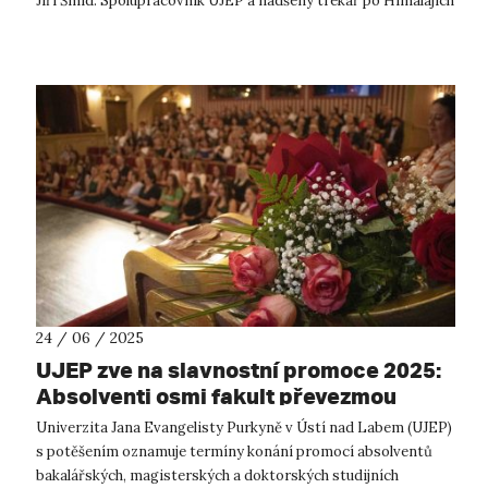
Jiří Šmíd. Spolupracovník UJEP a nadšený trekař po Himalájích
dává při svýc...
24 / 06 / 2025
UJEP zve na slavnostní promoce 2025:
Absolventi osmi fakult převezmou
diplomy během léta a na podzim
Univerzita Jana Evangelisty Purkyně v Ústí nad Labem (UJEP)
s potěšením oznamuje termíny konání promocí absolventů
bakalářských, magisterských a doktorských studijních