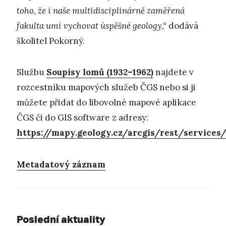
toho, že i naše multidisciplinárně zaměřená
fakulta umí vychovat úspěšné geology,“
dodává
školitel Pokorný.
Službu
Soupisy lomů (1932–1962)
najdete v
rozcestníku mapových služeb ČGS nebo si ji
můžete přidat do libovolné mapové aplikace
ČGS či do GIS software z adresy:
https://mapy.geology.cz/arcgis/rest/servic
Metadatový záznam
Poslední aktuality