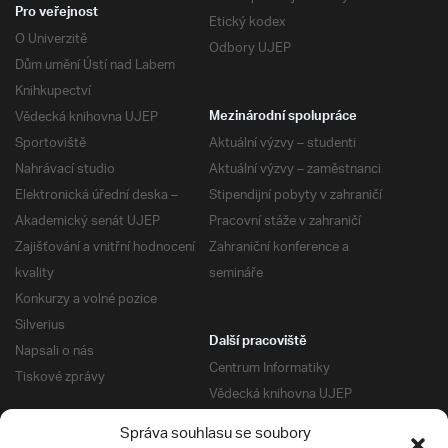
Pro veřejnost
Etický kodex
O Univerzitě
Odbory UJEP
Dům umění Ústí nad Labem
Knihkupectví
Vědecká knihovna UJEP
Mezinárodní spolupráce
Sportoviště
Aktuální výzvy – studenti
Nahrávací studio
Aktuální výzvy – zaměstnanci
Elektronická úřední deska –
Stipendijní pobyty v zahraničí
Akademický senát UJEP
Pracovní stáže v zahraničí
Zajišťování a vnitřní hodnocení
Zahraniční konference a
kvality
semináře
Konkurzy a volné pozice
Silverius
Další pracoviště
Napsali o nás
Centrum Informatiky
Tiskové zprávy
Vědecká knihovna UJEP
Správa kolejí a menz
Správa souhlasu se soubory
Univerzitní centrum podpory
Pro absolventy