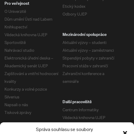
Pro veřejnost
Etický kodex
O Univerzitě
Odbory UJEP
Dům umění Ústí nad Labem
Knihkupectví
Vědecká knihovna UJEP
Mezinárodní spolupráce
Sportoviště
Aktuální výzvy – studenti
Nahrávací studio
Aktuální výzvy – zaměstnanci
Elektronická úřední deska –
Stipendijní pobyty v zahraničí
Akademický senát UJEP
Pracovní stáže v zahraničí
Zajišťování a vnitřní hodnocení
Zahraniční konference a
kvality
semináře
Konkurzy a volné pozice
Silverius
Další pracoviště
Napsali o nás
Centrum Informatiky
Tiskové zprávy
Vědecká knihovna UJEP
Správa kolejí a menz
Správa souhlasu se soubory
Univerzitní centrum podpory
Pro absolventy