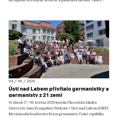
na teplické hvězdárně archivář a publicista Jaromír Tlustý –
od začátku jeho živ...
04 / 06 / 2026
Ústí nad Labem přivítalo germanistky a
germanisty z 21 zemí
Ve dnech 27.–30. května 2026 hostila Filozofická fakulta
Univerzity Jana Evangelisty Purkyně v Ústí nad Labem (UJEP)
Mezinárodní konferenci Svazu germanistů České republiky