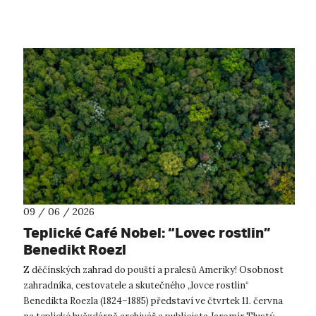
hodnocení B, zatímco v předchozím cyklu...
09 / 06 / 2026
Teplické Café Nobel: “Lovec rostlin”
Benedikt Roezl
Z děčínských zahrad do pouští a pralesů Ameriky! Osobnost
zahradníka, cestovatele a skutečného „lovce rostlin“
Benedikta Roezla (1824–1885) představí ve čtvrtek 11. června