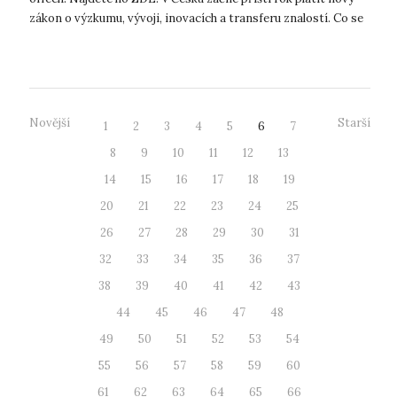
zákon o výzkumu, vývoji, inovacích a transferu znalostí. Co se
změní? Nová l...
Novější
Starší
1
2
3
4
5
6
7
8
9
10
11
12
13
14
15
16
17
18
19
20
21
22
23
24
25
26
27
28
29
30
31
32
33
34
35
36
37
38
39
40
41
42
43
44
45
46
47
48
49
50
51
52
53
54
55
56
57
58
59
60
61
62
63
64
65
66