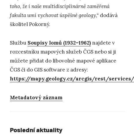
toho, že i naše multidisciplinárně zaměřená
fakulta umí vychovat úspěšné geology,“
dodává
školitel Pokorný.
Službu
Soupisy lomů (1932–1962)
najdete v
rozcestníku mapových služeb ČGS nebo si ji
můžete přidat do libovolné mapové aplikace
ČGS či do GIS software z adresy:
https://mapy.geology.cz/arcgis/rest/servic
Metadatový záznam
Poslední aktuality