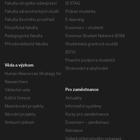
Fakulta strojního inženýrství
IS STAG
Fakulta zdravotnických studií
Průkaz studenta
Fakulta životního prostředí
E-learning
Filozofická fakulta
Erasmus+ – studenti
Pedagogická fakulta
Erasmus Student Network (ESN)
Přírodovědecká fakulta
Studentská grantová soutěž
(SVV)
Finanční podpora studentů
Věda a výzkum
Stravování a ubytování
Human Resources Strategy for
Researchers
Vědecká rada
Pro zaměstnance
Ediční činnost
Aktuality
Mezinárodní projekty
Informační systémy
Národní projekty
Kurzy pro zaměstnance
Smluvní výzkum
Erasmus+ – zaměstnaci
Rekreace
Sdílení přístrojového vybavení