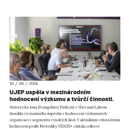
10 / 06 / 2026
UJEP uspěla v mezinárodním
hodnocení výzkumu a tvůrčí činnosti.
Univerzita se posunula z hodnocení C
Univerzita Jana Evangelisty Purkyně v Ústí nad Labem
na B, a patří tak mezi nejlepší
dosáhla významného úspěchu v hodnocení výzkumných
regionální univerzity v ČR.
organizací v segmentu vysokých škol. V aktuálním celostátním
hodnocení podle Metodiky VŠ2025+ získala celkové