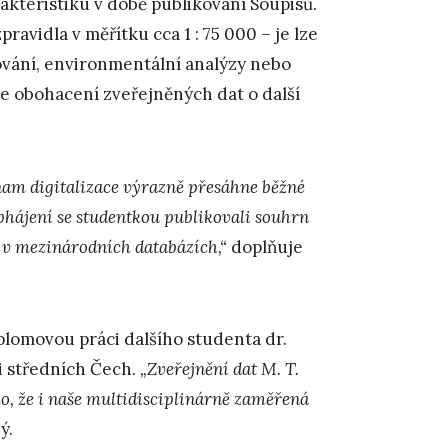
rakteristiku v době publikování Soupisů.
ravidla v měřítku cca 1 : 75 000 – je lze
ování, environmentální analýzy nebo
e obohacení zveřejněných dat o další
nam digitalizace výrazně přesáhne běžné
obhájení se studentkou publikovali souhrn
 v mezinárodních databázích,“
doplňuje
plomovou práci dalšího studenta dr.
 středních Čech.
„Zveřejnění dat M. T.
, že i naše multidisciplinárně zaměřená
ý.