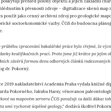
 poskytují přehled polohy objektů a jejich základní cha
ihlédnutím k přesnosti zdroje – digitalizace skenů map zp
es použít jako cenný archivní zdroj pro geologické map
orické socioekonomické vazby. ČGS do budoucna plánuj
e.
 v průběhu zpracování bakalářské práce bylo zřejmé, že výz
davky kvalifikačních prací. Proto jsme již krátce po jejím 
dních závěrů formou dvou odborných článků indexovaných
og dr. Pokorný.
ce 2019 nakladatelství Academia Praha vydala knižně di
arda Pokorného, Jakuba Harsy, věnovanou paleontologii
rkové na mapovém serveru ČGS považuji za další důkaz toho
lta umí vychovat úspěšné geology,“
dodává školitel Pokorn