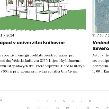
11 / 2024
31 / 10 / 
topad v univerzitní knihovně
Vědeck
Severo
 a pozitivní energií prohřáté prostředí nabízí pro
Autor knih
mní dny Vědecká knihovna UJEP. Nejen díky bohatému
severozápad
mu listopadových akcí, které připravila. Hned na úterý 5.
dobrodružs
 17:00 h je připravena zajímavá přednáška Jana Civína,
17:00 h. E
 knih...
čase podn..
ší
1
2
3
4
5
6
7
8
9
1
15
16
17
18
19
20
21
22
2