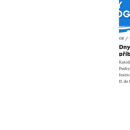
08 / 
Dny
pří
Katedr
Purkyn
festiv
11. do
koncer