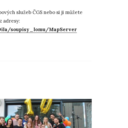
ových služeb ČGS nebo si ji můžete
z adresy:
_Dila/soupisy_lomu/MapServer