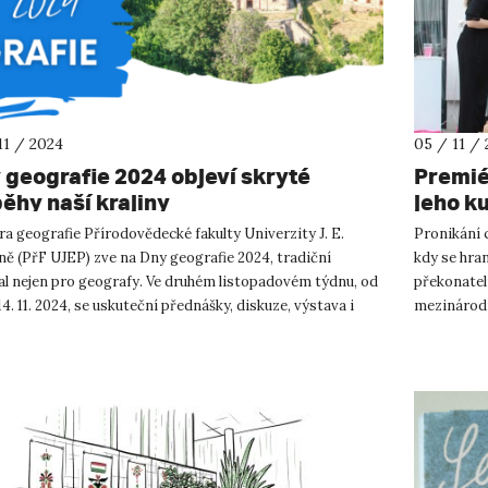
11 / 2024
05 / 11 /
 geografie 2024 objeví skryté
Premié
běhy naší krajiny
jeho k
a geografie Přírodovědecké fakulty Univerzity J. E.
Pronikání c
ě (PřF UJEP) zve na Dny geografie 2024, tradiční
kdy se hra
al nejen pro geografy. Ve druhém listopadovém týdnu, od
překonatel
 14. 11. 2024, se uskuteční přednášky, diskuze, výstava i
mezinárodní
t, kter...
rozmanité.