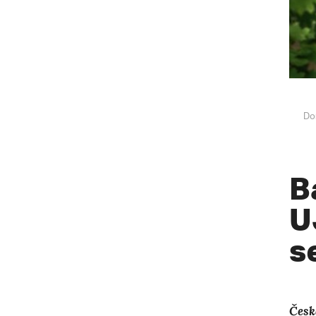
Do
B
U
s
Česk