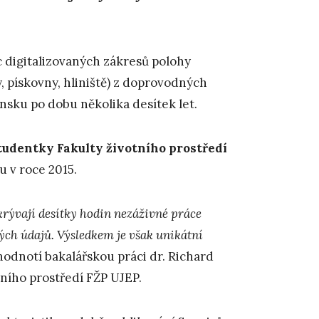
íc digitalizovaných zákresů polohy
 pískovny, hliniště) z doprovodných
nsku po dobu několika desítek let.
tudentky Fakulty životního prostředí
u v roce 2015.
krývají desítky hodin nezáživné práce
vých údajů. Výsledkem je však unikátní
hodnotí bakalářskou práci dr. Richard
tního prostředí FŽP UJEP.