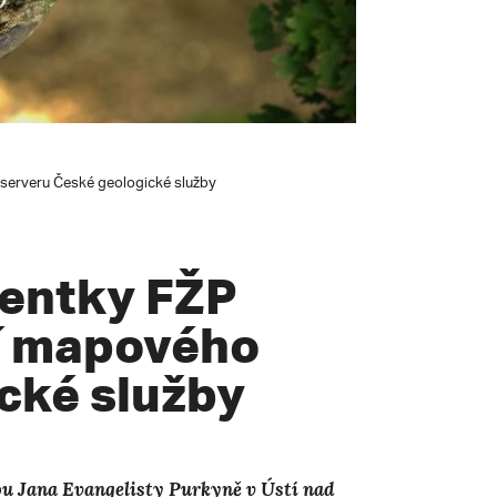
serveru České geologické služby
dentky FŽP
tí mapového
cké služby
ou Jana Evangelisty Purkyně v Ústí nad