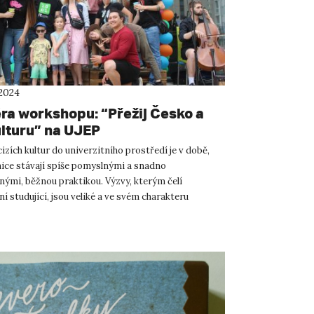
 2024
ra workshopu: “Přežij Česko a
ulturu” na UJEP
izích kultur do univerzitního prostředí je v době,
nice stávají spíše pomyslnými a snadno
nými, běžnou praktikou. Výzvy, kterým čelí
 studující, jsou veliké a ve svém charakteru
 Právě s úmyslem zmírn...