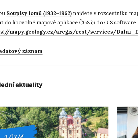
žbu
Soupisy lomů (1932–1962)
najdete v rozcestníku map
at do libovolné mapové aplikace ČGS či do GIS software 
ps://mapy.geology.cz/arcgis/rest/services/Dulni
adatový záznam
lední aktuality