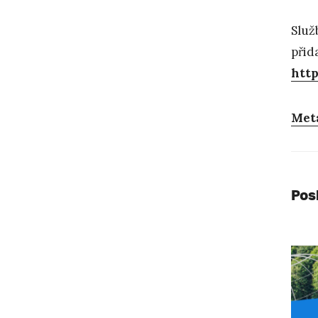
Slu
přid
htt
Met
Pos