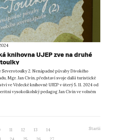
2024
á knihovna UJEP zve na druhé
toulky
y Severotoulky 2. Nenápadné půvaby Divokého
u, Mgr. Jan Civín, představí svoje další turistické
tví ve Vědecké knihovně UJEP v úterý 5. 11. 2024 od
meritní vysokoškolský pedagog Jan Civín ve volném
.
Starší
0
11
12
13
14
3
24
25
26
27