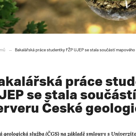
mů
Bakalářská práce studentky FŽP UJEP se stala součástí mapového 
akalářská práce stu
JEP se stala součás
erveru České geologi
á geologická služba (ČGS) na základě smlouvy s Univerzit