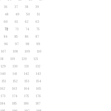
36
37
38
39
48
49
50
51
60
61
62
63
72
73
74
75
84
85
86
87
96
97
98
99
107
108
109
110
118
119
120
121
129
130
131
132
140
141
142
143
151
152
153
154
162
163
164
165
173
174
175
176
184
185
186
187
195
196
197
198