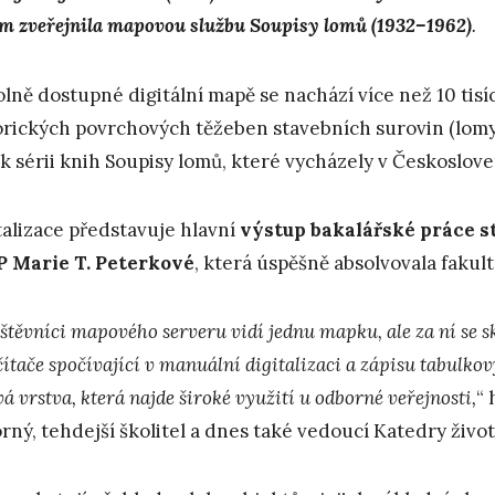
m zveřejnila mapovou službu
Soupisy lomů (1932–1962)
.
olně dostupné digitální mapě se nachází více než 10 tis
orických povrchových těžeben stavebních surovin (lomy,
k sérii knih Soupisy lomů, které vycházely v Českoslove
talizace představuje hlavní
výstup bakalářské práce s
 Marie T. Peterkové
, která úspěšně absolvovala fakult
štěvníci mapového serveru vidí jednu mapku, ale za ní se s
čítače spočívající v manuální digitalizaci a zápisu tabulko
á vrstva, která najde široké využití u odborné veřejnosti,
“ 
rný, tehdejší školitel a dnes také vedoucí Katedry živo