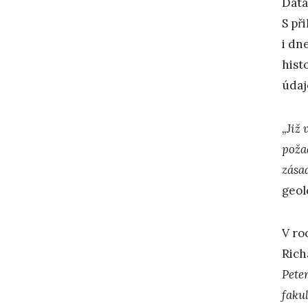
Data
S př
i dn
hist
údaj
„Již
poža
zása
geol
V ro
Rich
Pete
faku