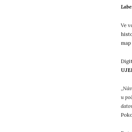
Labe
Ve v
hist
map 
Digi
UJEP
„
Náv
u po
datov
Poko