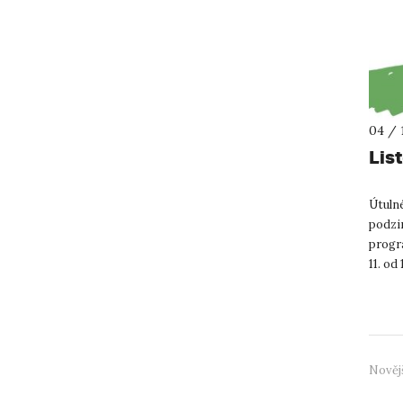
04 / 
Lis
Útulné
podzi
progra
11. od
autora
Nověj