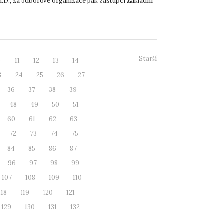
h.D., za odborové organizace pak zástupci Základní
 VOS UJEP a...
Starší
0
11
12
13
14
3
24
25
26
27
36
37
38
39
48
49
50
51
60
61
62
63
72
73
74
75
84
85
86
87
96
97
98
99
107
108
109
110
118
119
120
121
129
130
131
132