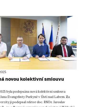
tví a škol...
2025
á novou kolektivní smlouvu
 2025 byla podepsána nová kolektivní smlouva
 Jana Evangelisty Purkyně v Ústí nad Labem. Za
erzity ji podepsal rektor doc. RNDr. Jaroslav