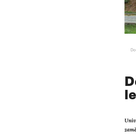
Do
D
l
Univ
zamě