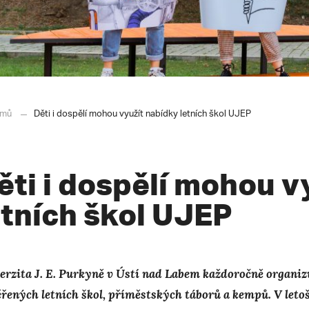
mů
Děti i dospělí mohou využít nabídky letních škol UJEP
ěti i dospělí mohou v
etních škol UJEP
erzita J. E. Purkyně v Ústí nad Labem každoročně organiz
řených letních škol, příměstských táborů a kempů. V letoš