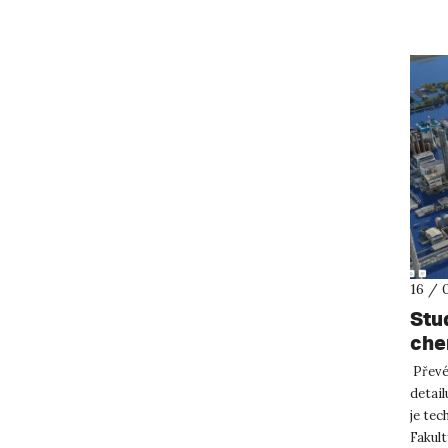
16 / 
Stud
che
živ
Převés
detail
je tec
Fakult