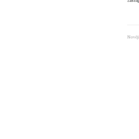
zástu
zástup
Nověj