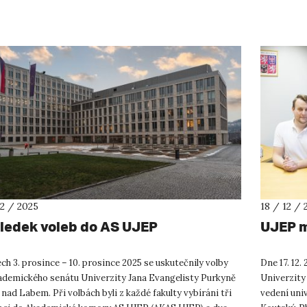
ádn...
dobrovolnic
12 / 2025
18 / 12 / 
ledek voleb do AS UJEP
UJEP m
ch 3. prosince – 10. prosince 2025 se uskutečnily volby
Dne 17. 12.
ademického senátu Univerzity Jana Evangelisty Purkyně
Univerzity
 nad Labem. Při volbách byli z každé fakulty vybíráni tři
vedení univ