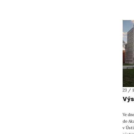
mimoř
23 / 
Výs
Ve dne
do Ak
v Ústí