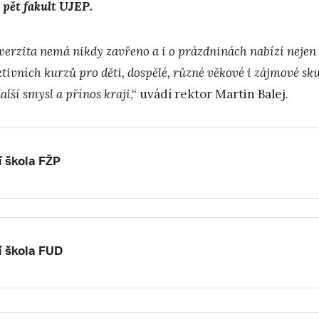
 pět fakult UJEP.
erzita nemá nikdy zavřeno a i o prázdninách nabízí nejen F
tivních kurzů pro děti, dospělé, různé věkové i zájmové skup
alší smysl a přínos kraji
,“ uvádí rektor Martin Balej.
í škola FŽP
í škola FUD