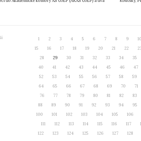
pci do Akademické komory AS UJEP (AKAS UJEP) a dva
Koutský, P
ci do...
organizace
ší
1
2
3
4
5
6
7
8
9
1
15
16
17
18
19
20
21
22
2
28
29
30
31
32
33
34
35
40
41
42
43
44
45
46
47
52
53
54
55
56
57
58
59
64
65
66
67
68
69
70
71
76
77
78
79
80
81
82
83
88
89
90
91
92
93
94
95
100
101
102
103
104
105
106
111
112
113
114
115
116
117
122
123
124
125
126
127
128