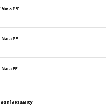
í škola PřF
í škola PF
í škola FF
lední aktuality