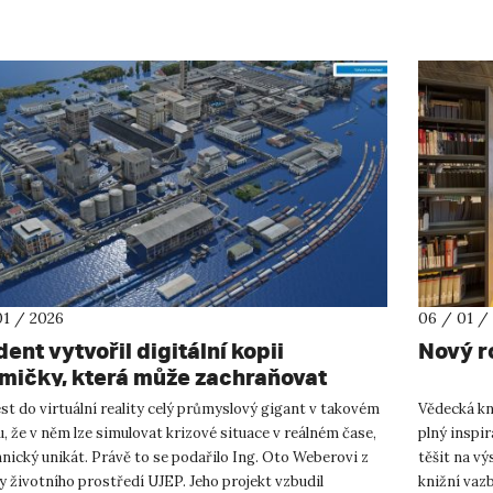
01 / 2026
06 / 01 /
ent vytvořil digitální kopii
Nový r
mičky, která může zachraňovat
oty
t do virtuální reality celý průmyslový gigant v takovém
Vědecká kn
u, že v něm lze simulovat krizové situace v reálném čase,
plný inspir
hnický unikát. Právě to se podařilo Ing. Oto Weberovi z
těšit na vý
y životního prostředí UJEP. Jeho projekt vzbudil
knižní vaz