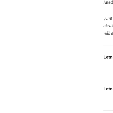
hned
„
Univ
atrak
náš d
Letn
Letn