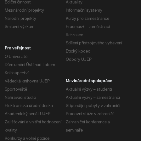
Ediční činnost
Aktuality
Mezinárodní projekty
Informační systémy
Národní projekty
Kurzy pro zaměstnance
Smluvní výzkum
Erasmus+ – zaměstnaci
Rekreace
Sdílení přístrojového vybavení
Pro veřejnost
Etický kodex
O Univerzitě
Odbory UJEP
Dům umění Ústí nad Labem
Knihkupectví
Vědecká knihovna UJEP
Mezinárodní spolupráce
Sportoviště
Aktuální výzvy – studenti
Nahrávací studio
Aktuální výzvy – zaměstnanci
Elektronická úřední deska –
Stipendijní pobyty v zahraničí
Akademický senát UJEP
Pracovní stáže v zahraničí
Zajišťování a vnitřní hodnocení
Zahraniční konference a
kvality
semináře
Konkurzy a volné pozice