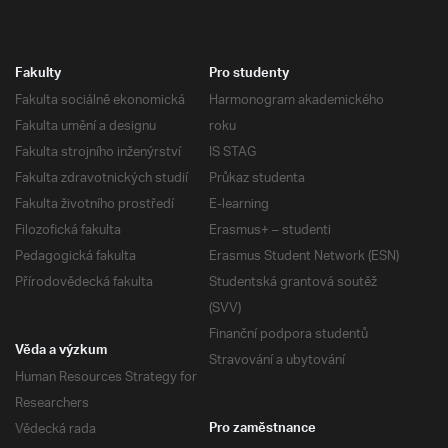
Fakulty
Pro studenty
Fakulta sociálně ekonomická
Harmonogram akademického
Fakulta umění a designu
roku
Fakulta strojního inženýrství
IS STAG
Fakulta zdravotnických studií
Průkaz studenta
Fakulta životního prostředí
E-learning
Filozofická fakulta
Erasmus+ – studenti
Pedagogická fakulta
Erasmus Student Network (ESN)
Přírodovědecká fakulta
Studentská grantová soutěž
(SVV)
Finanční podpora studentů
Věda a výzkum
Stravování a ubytování
Human Resources Strategy for
Researchers
Vědecká rada
Pro zaměstnance