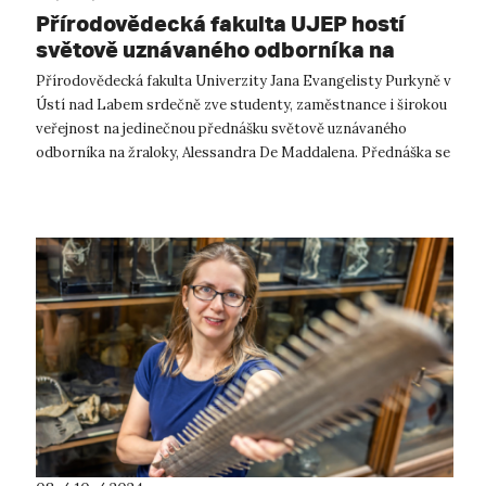
Přírodovědecká fakulta UJEP hostí
světově uznávaného odborníka na
žraloky Alessandra De Maddalena
Přírodovědecká fakulta Univerzity Jana Evangelisty Purkyně v
Ústí nad Labem srdečně zve studenty, zaměstnance i širokou
veřejnost na jedinečnou přednášku světově uznávaného
odborníka na žraloky, Alessandra De Maddalena. Přednáška se
uskuteční 25. října...