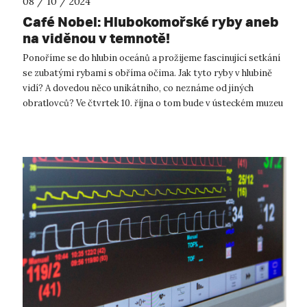
08 / 10 / 2024
Café Nobel: Hlubokomořské ryby aneb
na viděnou v temnotě!
Ponoříme se do hlubin oceánů a prožijeme fascinující setkání
se zubatými rybami s obříma očima. Jak tyto ryby v hlubině
vidí? A dovedou něco unikátního, co neznáme od jiných
obratlovců? Ve čtvrtek 10. října o tom bude v ústeckém muzeu
přednášet zooložk...