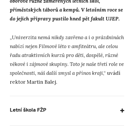
oborově různě zaměřených letních škol,
příměstských táborů a kempů. V letošním roce se
do jejich přípravy pustilo hned pět fakult UJEP.
„
Univerzita nemá nikdy zavřeno a i o prázdninách
nabízí nejen Filmové léto v amfiteátru, ale celou
řadu atraktivních kurzů pro děti, dospělé, různé
věkové i zájmové skupiny. Toto je naše třetí role ve
společnosti, náš další smysl a přínos kraji
,“ uvádí
rektor Martin Balej.
Letní škola FŽP