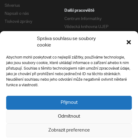
Silverius
Další pracoviště
Napsali o nás
Centrum Informatiky
Tiskové zprávy
Vědecká knihovna UJEP
Správa kolejí a menz
Správa souhlasu se soubory
Univerzitní centrum podpory
Pro absolventy
cookie
Klub absolventů
Abychom mohli poskytovat co nejlepší zážitky, používáme technologie,
Silverius
jako jsou soubory cookie, které ukládají informace o zařízení a/nebo k nim
Pro uchazeče
přistupují. Souhlas s těmito technologiemi nám umožní zpracovávat údaje,
Přijímací řízení
jako je chování při prohlížení nebo jedinečné ID na těchto stránkách.
Neudělení souhlasu nebo jeho odvolání může negativně ovlivnit některé
E-prihlaska
Ochrana soukromí
funkce a vlastnosti.
Podmínky přijímacího řízení
Přípravné kurzy
Přijmout
Odmítnout
Všechna práva vyhrazena
Zobrazit preference