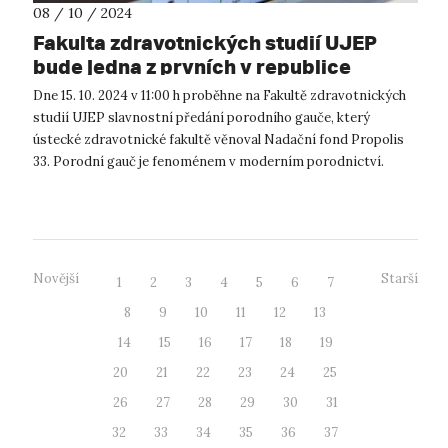
08 / 10 / 2024
Fakulta zdravotnických studií UJEP
bude jedna z prvních v republice
využívat k výuce porodní gauč
Dne 15. 10. 2024 v 11:00 h proběhne na Fakultě zdravotnických
studií UJEP slavnostní předání porodního gauče, který
ústecké zdravotnické fakultě věnoval Nadační fond Propolis
33. Porodní gauč je fenoménem v moderním porodnictví.
Jedná se o multifun...
Novější
Starší
1
2
3
4
5
6
7
8
9
10
11
12
13
14
15
16
17
18
19
20
21
22
23
24
25
26
27
28
29
30
31
32
33
34
35
36
37