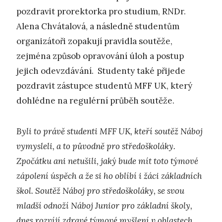
pozdravit prorektorka pro studium, RNDr.
Alena Chvátalová, a následně studentům
organizátoři zopakují pravidla soutěže,
zejména způsob opravování úloh a postup
jejich odevzdávání. Studenty také přijede
pozdravit zástupce studentů MFF UK, který
dohlédne na regulérní průběh soutěže.
Byli to právě studenti MFF UK, kteří soutěž Náboj
vymysleli, a to původně pro středoškoláky.
Zpočátku ani netušili, jaký bude mít toto týmové
zápolení úspěch a že si ho oblíbí i žáci základních
škol. Soutěž Náboj pro středoškoláky, se svou
mladší odnoží Náboj Junior pro základní školy,
dnes rozvíjí zdravé týmové myšlení v oblastech