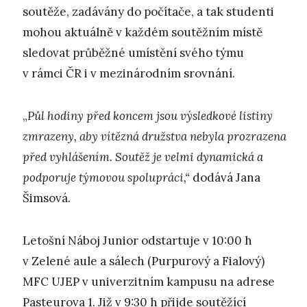
soutěže, zadávány do počítače, a tak studenti
mohou aktuálně v každém soutěžním místě
sledovat průběžné umístění svého týmu
v rámci ČR i v mezinárodním srovnání.
„
Půl hodiny před koncem jsou výsledkové listiny
zmrazeny, aby vítězná družstva nebyla prozrazena
před vyhlášením. Soutěž je velmi dynamická a
podporuje týmovou spolupráci,“
dodává Jana
Šimsová.
Letošní Náboj Junior odstartuje v 10:00 h
v Zelené aule a sálech (Purpurový a Fialový)
MFC UJEP v univerzitním kampusu na adrese
Pasteurova 1. Již v 9:30 h přijde soutěžící