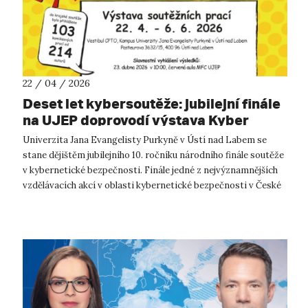
22 / 04 / 2026
Deset let kybersoutěže: jubilejní finále
na UJEP doprovodí výstava Kyber
Komiksů
Univerzita Jana Evangelisty Purkyně v Ústí nad Labem se
stane dějištěm jubilejního 10. ročníku národního finále soutěže
v kybernetické bezpečnosti. Finále jedné z nejvýznamnějších
vzdělávacích akcí v oblasti kybernetické bezpečnosti v České
republice s...