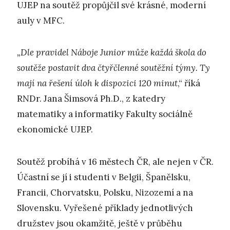
UJEP na soutěž propůjčil své krásné, moderní
auly v MFC.
„Dle pravidel Náboje Junior může každá škola do
soutěže postavit dva čtyřčlenné soutěžní týmy. Ty
mají na řešení úloh k dispozici 120 minut
,“ říká
RNDr. Jana Šimsová Ph.D., z katedry
matematiky a informatiky Fakulty sociálně
ekonomické UJEP.
Soutěž probíhá v 16 městech ČR, ale nejen v ČR.
Účastní se jí i studenti v Belgii, Španělsku,
Francii, Chorvatsku, Polsku, Nizozemí a na
Slovensku. Vyřešené příklady jednotlivých
družstev jsou okamžitě, ještě v průběhu