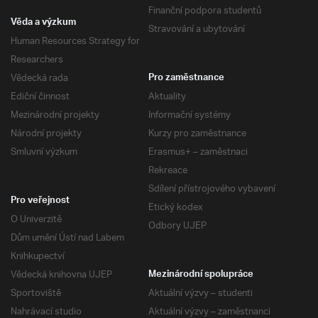
Finanční podpora studentů
Věda a výzkum
Stravování a ubytování
Human Resources Strategy for
Researchers
Vědecká rada
Pro zaměstnance
Ediční činnost
Aktuality
Mezinárodní projekty
Informační systémy
Národní projekty
Kurzy pro zaměstnance
Smluvní výzkum
Erasmus+ – zaměstnaci
Rekreace
Sdílení přístrojového vybavení
Pro veřejnost
Etický kodex
O Univerzitě
Odbory UJEP
Dům umění Ústí nad Labem
Knihkupectví
Vědecká knihovna UJEP
Mezinárodní spolupráce
Sportoviště
Aktuální výzvy – studenti
Nahrávací studio
Aktuální výzvy – zaměstnanci