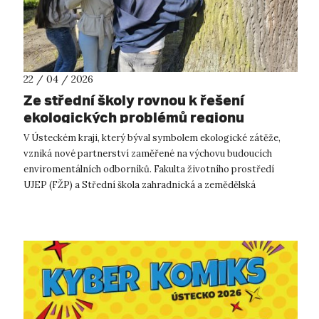
22 / 04 / 2026
Ze střední školy rovnou k řešení
ekologických problémů regionu
V Ústeckém kraji, který býval symbolem ekologické zátěže,
vzniká nové partnerství zaměřené na výchovu budoucích
enviromentálních odborníků. Fakulta životního prostředí
UJEP (FŽP) a Střední škola zahradnická a zemědělská
Antonína Emanuela Komerse v Děčí...