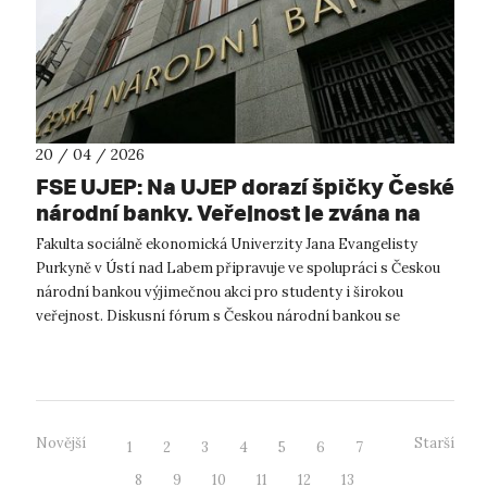
20 / 04 / 2026
FSE UJEP: Na UJEP dorazí špičky České
národní banky. Veřejnost je zvána na
diskusní fórum
Fakulta sociálně ekonomická Univerzity Jana Evangelisty
Purkyně v Ústí nad Labem připravuje ve spolupráci s Českou
národní bankou výjimečnou akci pro studenty i širokou
veřejnost. Diskusní fórum s Českou národní bankou se
uskuteční v úterý 28. dubna 20...
Novější
Starší
1
2
3
4
5
6
7
8
9
10
11
12
13