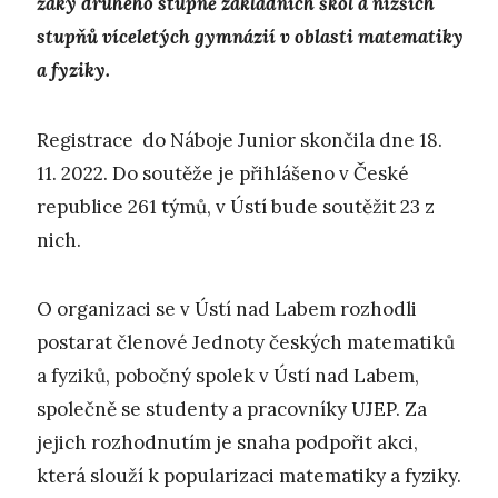
žáky druhého stupně základních škol a nižších
stupňů víceletých gymnázií v oblasti matematiky
a fyziky.
Registrace do Náboje Junior skončila dne 18.
11. 2022. Do soutěže je přihlášeno v České
republice 261 týmů, v Ústí bude soutěžit 23 z
nich.
O organizaci se v Ústí nad Labem rozhodli
postarat členové Jednoty českých matematiků
a fyziků, pobočný spolek v Ústí nad Labem,
společně se studenty a pracovníky UJEP. Za
jejich rozhodnutím je snaha podpořit akci,
která slouží k popularizaci matematiky a fyziky.