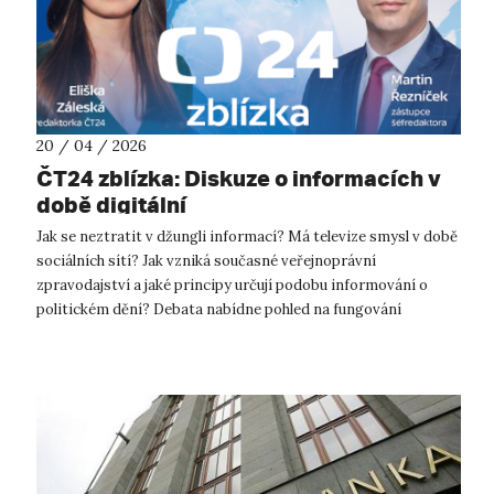
20 / 04 / 2026
ČT24 zblízka: Diskuze o informacích v
době digitální
Jak se neztratit v džungli informací? Má televize smysl v době
sociálních sítí? Jak vzniká současné veřejnoprávní
zpravodajství a jaké principy určují podobu informování o
politickém dění? Debata nabídne pohled na fungování
zpravodajství ČT, zejména na...