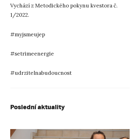
Vychází z Metodického pokynu kvestora č.
1/2022.
#myjsmeujep
#setrimeenergie
#udrzitelnabudoucnost
Poslední aktuality