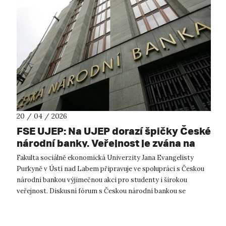
20 / 04 / 2026
FSE UJEP: Na UJEP dorazí špičky České
národní banky. Veřejnost je zvána na
diskusní fórum
Fakulta sociálně ekonomická Univerzity Jana Evangelisty
Purkyně v Ústí nad Labem připravuje ve spolupráci s Českou
národní bankou výjimečnou akci pro studenty i širokou
veřejnost. Diskusní fórum s Českou národní bankou se
uskuteční v úterý 28. dubna 20...