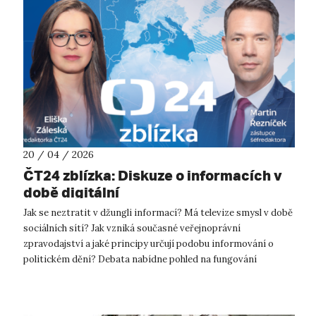
20 / 04 / 2026
ČT24 zblízka: Diskuze o informacích v
době digitální
Jak se neztratit v džungli informací? Má televize smysl v době
sociálních sítí? Jak vzniká současné veřejnoprávní
zpravodajství a jaké principy určují podobu informování o
politickém dění? Debata nabídne pohled na fungování
zpravodajství ČT, zejména na...