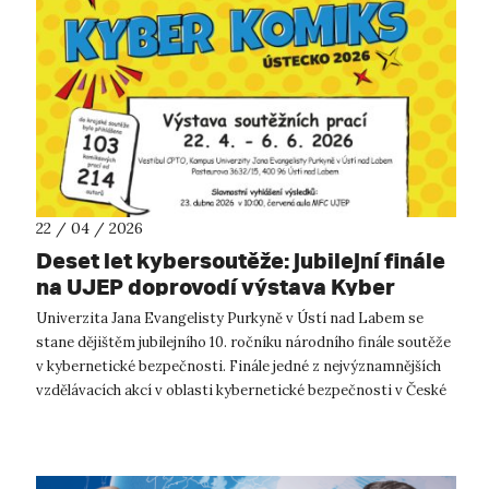
22 / 04 / 2026
Deset let kybersoutěže: jubilejní finále
na UJEP doprovodí výstava Kyber
Komiksů
Univerzita Jana Evangelisty Purkyně v Ústí nad Labem se
stane dějištěm jubilejního 10. ročníku národního finále soutěže
v kybernetické bezpečnosti. Finále jedné z nejvýznamnějších
vzdělávacích akcí v oblasti kybernetické bezpečnosti v České
republice s...