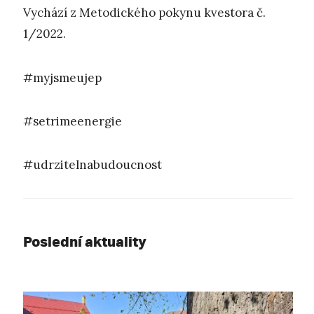
Vychází z Metodického pokynu kvestora č.
1/2022.
#myjsmeujep
#setrimeenergie
#udrzitelnabudoucnost
Poslední aktuality